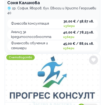
Соня Калинова
гр. София, Яворов, бул. Евлоги и Христо Георгиеви
40
30,00 € / 58,67 лв.
Финасова консултация
избери
Анализ за
40,00 € / 78,23 лв.
кредитоспособността
избери
Финансови обучения и
45,00 € / 88,01 лв.
семинари
избери
Прогрес Консулт 2020
Счетоводство