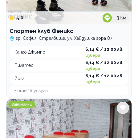
5.0
3
км
Спортен клуб Феникс
гр. София, Стрелбище, ул. Хайдушка гора 87
6,14 € / 12,00 лв.
Канго Джъмпс
избери
6,14 € / 12,00 лв.
Пилатес
избери
6,14 € / 12,00 лв.
Йога
избери
+ още
16
услуги
Занималня образователен център ИНТЕРАКАДЕМИ
Занимални