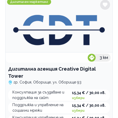
Дигитална агенция Creative Digital Tower
Дигитален маркетинг
3
км
Дигитална агенция Creative Digital
Tower
гр. София, Оборище, ул. Оборище 93
Консултация за създаване и
15,34 € / 30,00 лв.
поддръжка на сайт
избери
Поддръжка и управление на
15,34 € / 30,00 лв.
социални мрежи
избери
Консултация управление на
15,34 € / 30,00 лв.