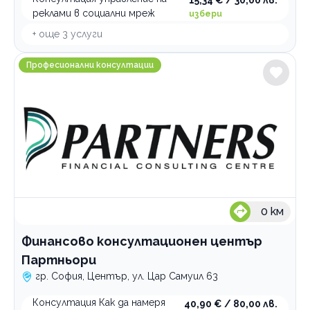
реклами в социални мреж
избери
+ още
3
услуги
Финансово консултационен център Партньори
Професионални консултации
0
км
Финансово консултационен център
Партньори
гр. София, Център, ул. Цар Самуил 63
Консултация Как да намеря
40,90 € / 80,00 лв.