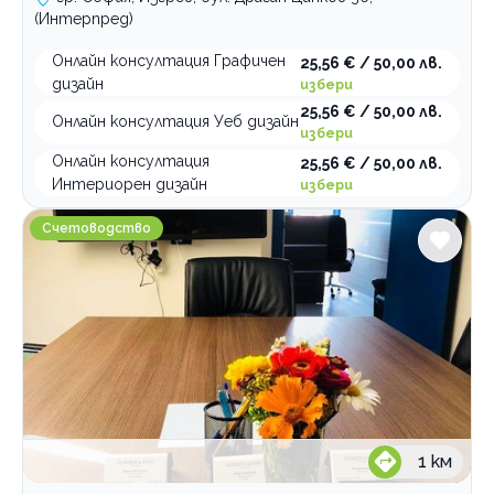
(Интерпред)
Онлайн консултация Графичен
25,56 € / 50,00 лв.
дизайн
избери
25,56 € / 50,00 лв.
Онлайн консултация Уеб дизайн
избери
Онлайн консултация
25,56 € / 50,00 лв.
Интериорен дизайн
избери
Счетоводни услуги Prime Audit & Accounting
Счетоводство
1
км