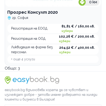
0
км
Прогрес Консулт 2020
гр. София
81,81 € / 160,00 лв.
Регистрация на ЕООД
избери
102,26 € / 200,00 лв.
Регистрация на ООД
избери
Ликвидация на фирма без
204,52 € / 400,00 лв.
персонал
избери
+ още
4
услуги
Общо:
3
easybook.bg вдъхновява хората да се чувстват и
изглеждат добре - затова имаме доверието на хиляди
клиенти и бизнеси в България!