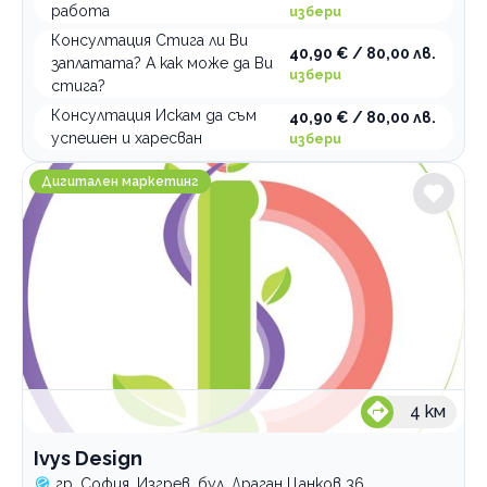
работа
избери
Консултация Стига ли Ви
40,90 € / 80,00 лв.
заплатата? А как може да Ви
избери
стига?
Консултация Искам да съм
40,90 € / 80,00 лв.
успешен и харесван
избери
Ivys Design
Дигитален маркетинг
4
км
Ivys Design
гр. София, Изгрев, бул. Драган Цанков 36,