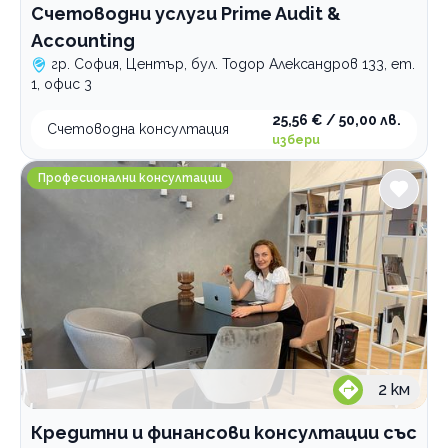
Счетоводни услуги Prime Audit &
Accounting
гр. София, Център, бул. Тодор Александров 133, ет.
1, офис 3
25,56 € / 50,00 лв.
Счетоводна консултация
избери
Кредитни и финансови консултации със Соня Калин
Професионални консултации
2
км
Кредитни и финансови консултации със