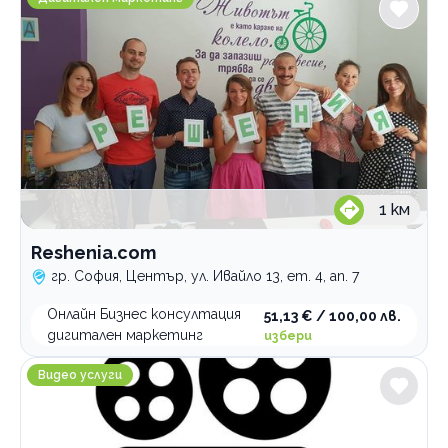
1
км
Reshenia.com
гр. София, Център, ул. Ивайло 13, ет. 4, ап. 7
Онлайн Бизнес консултация
51,13 € / 100,00 лв.
дигитален маркетинг
избери
Дв Арт Видеография
Видео услуги