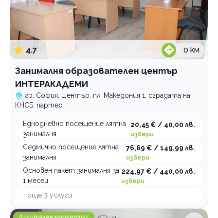
4.7
0
км
Занималня образователен център
ИНТЕРАКАДЕМИ
гр. София, Център, пл. Македония 1, сградата на
КНСБ, партер
Еднодневно посещение лятна
20,45 € / 40,00 лв.
занималня
избери
Седмично посещение лятна
76,69 € / 149,99 лв.
занималня
избери
Основен пакет занималня за
224,97 € / 440,00 лв.
1 месец
избери
+ още
3
услуги
Reshenia.com
Дигитален маркетинг