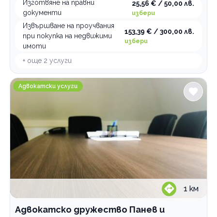
Изготвяне на правни
25,56 € / 50,00 лв.
документи
Професионални дезинфекциращи препарати
избери
Извършване на проучвания
Зали за събития
153,39 € / 300,00 лв.
при покупка на недвижими
избери
Професионални консултации
имоти
+ още
2
услуги
По домовете
Адвокатско дружество Панев и Партньори
Адвокатски услуги
1
км
Адвокатско дружество Панев и