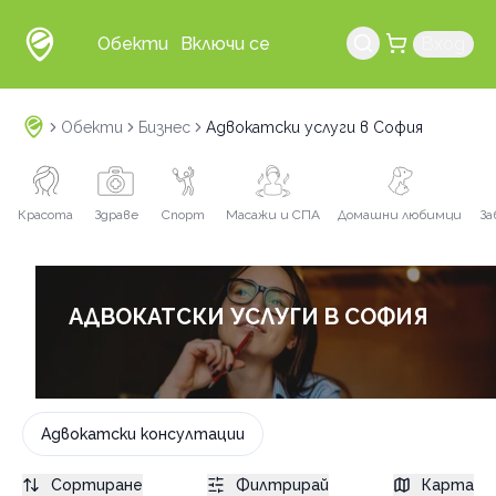
Обекти
Включи се
Вход
Обекти
Бизнес
Адвокатски услуги в София
Красота
Здраве
Спорт
Масажи и СПА
Домашни любимци
За
АДВОКАТСКИ УСЛУГИ В СОФИЯ
Адвокатски консултации
Сортиране
Филтрирай
Карта