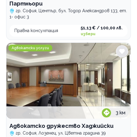
Партньори
гр. София, Център, бул. Тодор Александров 133, ет.
1- офис 3
51,13 € / 100,00 лв.
Правна консултация
избери
Адвокатско дружество Хаджийски
Адвокатски услуги
3
км
Адвокатско дружество Хаджийски
гр. София, Лозенец, ул. Цветна градина 39