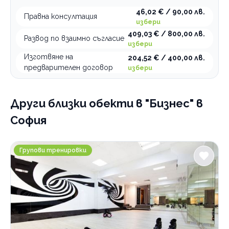
46,02 € / 90,00 лв.
Правна консултация
избери
409,03 € / 800,00 лв.
Развод по взаимно съгласие
избери
Изготвяне на
204,52 € / 400,00 лв.
предварителен договор
избери
Други близки обекти
в "Бизнес" в
София
Спортен клуб Феникс
Групови тренировки