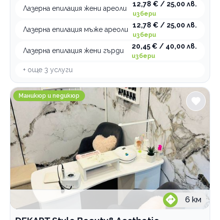
12,78 € / 25,00 лв.
Лазерна епилация жени ареоли
избери
12,78 € / 25,00 лв.
Лазерна епилация мъже ареоли
избери
20,45 € / 40,00 лв.
Лазерна епилация жени гърди
избери
+ още
3
услуги
DEKART Style Beauty&Aesthetic
Маникюр и педикюр
6
км