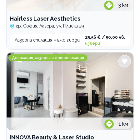
3
км
Hairless Laser Aesthetics
гр. София, Лагера, ул. Плиска 29
25,56 € / 50,00 лв.
Лазерна епилация мъже гърди
избери
INNOVA Beauty & Laser Studio
Депилация, лазерна и фотоепилация
1
км
INNOVA Beauty & Laser Studio