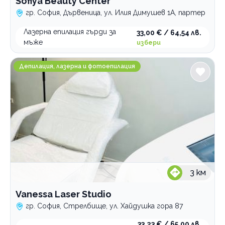
Sofiya Beauty Center
гр. София, Дървеница, ул. Илия Димушев 1А, партер
Лазерна епилация гърди за
33,00 € / 64,54 лв.
мъже
избери
Vanessa Laser Studio
Депилация, лазерна и фотоепилация
3
км
Vanessa Laser Studio
гр. София, Стрелбище, ул. Хайдушка гора 87
33,23 € / 65,00 лв.