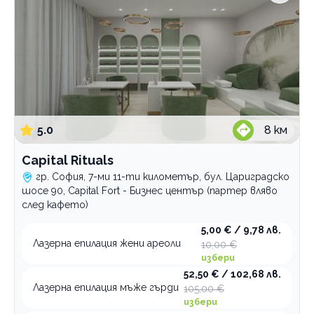
Кюстендил
Велинград
Услуги
Био епилация sugaring
Епилация
шугаринг кола маска
Кола маска
електроепилация
5.0
8
км
Лазерна епилация
с конец
бикини зона
горна устна
бикини зона
Capital Rituals
гръб
горна устна
гр. София, 7-ми 11-ти километър, бул. Цариградско
гърди
гръб
шосе 90, Capital Fort - Бизнес център (партер вляво
след кафето)
интим
гърди
корем
интим
5,00 € / 9,78 лв.
Лазерна епилация жени ареоли
10,00 €
крака
корем
избери
лице
крака
52,50 € / 102,68 лв.
на зона
лице
Лазерна епилация мъже гърди
105,00 €
избери
подмишници
на зона