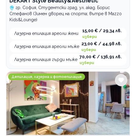
DEKART Style Beauty&Aesthetic
гр. София, Студентски град, ул. акад. Борис
Стефанов (Зимен дворец на спорта; вътре в Mazzo
Kids&Lounge)
15,00 € / 29,34 лв.
Лазерна епилация ареоли жени
избери
23,00 € / 44,98 лв.
Лазерна епилация ареоли мъже
избери
70,00 € / 136,91 лв.
Лазерна епилация гърди мъже
избери
Hairless Laser Aesthetics
Депилация, лазерна и фотоепилация