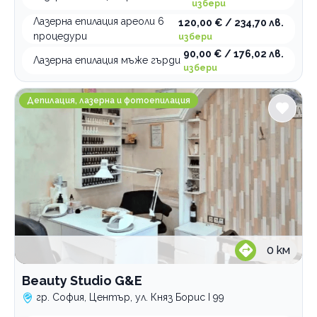
избери
По домовете
Лазерна епилация ареоли 6
120,00 € / 234,70 лв.
процедури
избери
90,00 € / 176,02 лв.
Лазерна епилация мъже гърди
избери
Beauty Studio G&E
Депилация, лазерна и фотоепилация
0
км
Beauty Studio G&E
гр. София, Център, ул. Княз Борис I 99