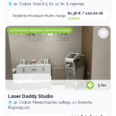
гр. София, Зона Б-5, бл. 12, вх. Б, партер
61,36 € / 120,00 лв.
Лазерна епилация мъже гърди
избери
Laser Daddy Studio
Депилация, лазерна и фотоепилация
5
км
Laser Daddy Studio
гр. София, Манастирски ливади, ул. Боянски
водопад 101