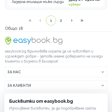
Лазерна епилация мъже гърди
избери
1
2
Общо:
18
easybook.bg вдъхновява хората да се чувстват и
изглеждат добре - затова имаме доверието на хиляди
клиенти и бизнеси в България!
ЗА НАС
Връзка с easybook.bg
ЗА КЛИЕНТИ
Как работи easybook
Общи условия
ЗА ТЪРГОВЦИ
Бисквитки от easybook.bg
Често задавани въпроси
Условия за ползване
Използваме бисквитки, за да подобряваме сайта,
Включи бизнеса си