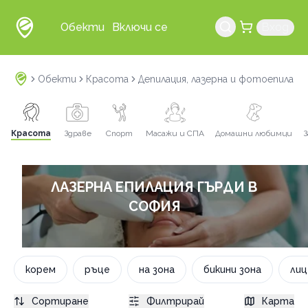
Обекти
Включи се
Вход
Обекти
Красота
Депилация, лазерна и фотоепилаци
Красота
Здраве
Спорт
Масажи и СПА
Домашни любимци
З
ЛАЗЕРНА ЕПИЛАЦИЯ ГЪРДИ В
СОФИЯ
корем
ръце
на зона
бикини зона
лиц
Сортиране
Филтрирай
Карта