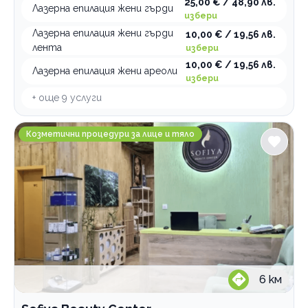
25,00 € / 48,90 лв.
Лазерна епилация жени гърди
избери
Лазерна епилация жени гърди
10,00 € / 19,56 лв.
лента
избери
10,00 € / 19,56 лв.
Лазерна епилация жени ареоли
избери
+ още
9
услуги
Sofiya Beauty Center
Козметични процедури за лице и тяло
6
км