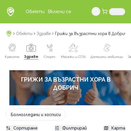
Обекти
Включи се
Вход
Обекти
Здраве
Грижи за възрастни хора в Добрич
Красота
Здраве
Спорт
Масажи и СПА
Домашни любимци
З
ГРИЖИ ЗА ВЪЗРАСТНИ ХОРА В
ДОБРИЧ
Болногледачи и хосписи
Сортиране
Филтрирай
Карта