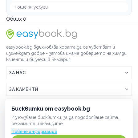
+ още
35
услуги
Общо:
0
easybook.bg вдъхновява хората да се чувстват и
изглеждат добре - затова имаме доверието на хиляди
клиенти и бизнеси в България!
ЗА НАС
Връзка с easybook.bg
ЗА КЛИЕНТИ
Как работи easybook
Общи условия
ЗА ТЪРГОВЦИ
Бисквитки от easybook.bg
Често задавани въпроси
Условия за ползване
Използваме бисквитки, за да подобряваме сайта,
Включи бизнеса си
ОБЩИ
рекламите и анализите.
GDPR политика
Управлявай ефективно с easybook
Повече информация
Бисквитки