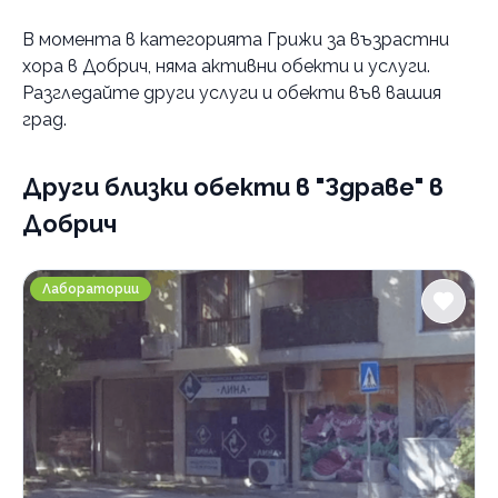
Градове
В момента в
категорията Грижи за възрастни
София
хора в Добрич
, няма активни обекти и услуги.
Разгледайте други услуги и обекти във вашия
Услуги
град.
Болногледачи и хосписи
консултация
Други близки обекти
в "Здраве" в
Категории
Добрич
Психология и психотерапия
Ортодонтия
Медицинска лаборатория ЛИНА - Добрич срещу РЗИ
Лаборатории
Грижи за възрастни хора
Интравенозни терапии
Логопедични услуги
Имплантолог
Холистична и алтернативна медицина
Лаборатории