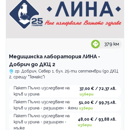
379
км
Медицинска лаборатория ЛИНА -
Добрич до ДКЦ 2
гр. Добрич, Север 1, бул. 25-ти септември (до ДКЦ
2, срещу "Темакс")
Пакет Пълно изследване на
37,00 € / 72,37 лв.
кръв и урина
избери
Пакет Пълно изследване на
51,00 € / 99,75 лв.
кръв и урина - разширен - жени
избери
Пакет Пълно изследване на
48,00 € / 93,88 лв.
кръв и урина - разширен -
избери
мъже