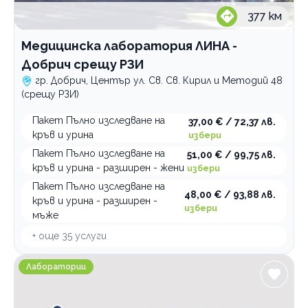
Медицински услуги
377
км
Рехабилитация
Медицинска лаборатория ЛИНА -
Стоматологични услуги
Добрич срещу РЗИ
гр. Добрич, Център ул. Св. Св. Кирил и Методий 48
По домовете
(срещу РЗИ)
Пакет Пълно изследване на
37,00 € / 72,37 лв.
кръв и урина
избери
Пакет Пълно изследване на
51,00 € / 99,75 лв.
кръв и урина - разширен - жени
избери
Пакет Пълно изследване на
48,00 € / 93,88 лв.
кръв и урина - разширен -
избери
мъже
+ още
35
услуги
Медицинска лаборатория ЛИНА - Добрич до ДКЦ 2
Лаборатории