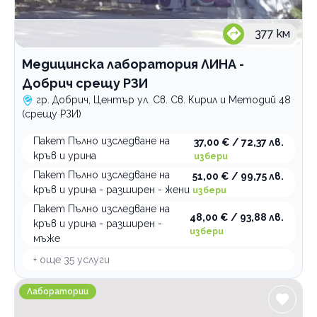
нетрадиционна медицина
боуен терапии
Психология и психотерапия
377
км
физиогномика
енергийна терапия
Ортодонтия
метатерапия
Медицинска лаборатория ЛИНА -
Грижи за възрастни хора
реджуванс
Добрич срещу РЗИ
Интравенозни терапии
рейки
гр. Добрич, Център ул. Св. Св. Кирил и Методий 48
Логопедични услуги
(срещу РЗИ)
светлинна терапия
Имплантолог
терапия с вендузи
Пакет Пълно изследване на
37,00 € / 72,37 лв.
Холистична и алтернативна медицина
кръв и урина
ци гун
избери
Пакет Пълно изследване на
51,00 € / 99,75 лв.
честотен генератор
Лаборатории
кръв и урина - разширен - жени
избери
юмейхо терапия
Медицински услуги
Пакет Пълно изследване на
48,00 € / 93,88 лв.
Рехабилитация
кръв и урина - разширен -
избери
мъже
Стоматологични услуги
+ още
35
услуги
По домовете
Медицинска лаборатория ЛИНА - Добрич до ДКЦ 2
Лаборатории