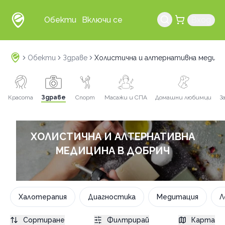
Обекти
Включи се
Вход
Обекти
Здраве
Холистична и алтернативна медици
Красота
Здраве
Спорт
Масажи и СПА
Домашни любимци
З
ХОЛИСТИЧНА И АЛТЕРНАТИВНА
МЕДИЦИНА В ДОБРИЧ
Халотерапия
Диагностика
Медитация
Л
Сортиране
Филтрирай
Карта