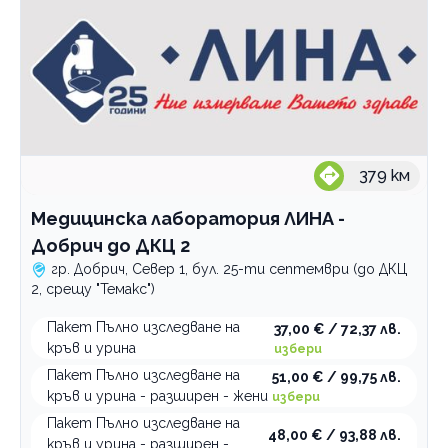
379
км
Медицинска лаборатория ЛИНА -
Добрич до ДКЦ 2
гр. Добрич, Север 1, бул. 25-ти септември (до ДКЦ
2, срещу "Темакс")
Пакет Пълно изследване на
37,00 € / 72,37 лв.
кръв и урина
избери
Пакет Пълно изследване на
51,00 € / 99,75 лв.
кръв и урина - разширен - жени
избери
Пакет Пълно изследване на
48,00 € / 93,88 лв.
кръв и урина - разширен -