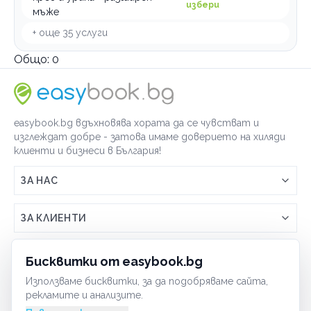
избери
мъже
+ още
35
услуги
Общо:
0
easybook.bg вдъхновява хората да се чувстват и
изглеждат добре - затова имаме доверието на хиляди
клиенти и бизнеси в България!
ЗА НАС
Връзка с easybook.bg
ЗА КЛИЕНТИ
Как работи easybook
Общи условия
ЗА ТЪРГОВЦИ
Бисквитки от easybook.bg
Често задавани въпроси
Условия за ползване
Използваме бисквитки, за да подобряваме сайта,
Включи бизнеса си
ОБЩИ
рекламите и анализите.
GDPR политика