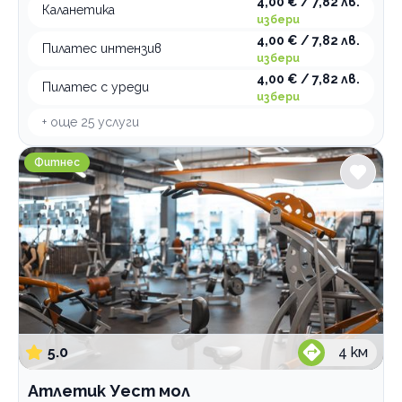
4,00 € / 7,82 лв.
Каланетика
избери
4,00 € / 7,82 лв.
Пилатес интензив
избери
4,00 € / 7,82 лв.
Пилатес с уреди
избери
+ още
25
услуги
Атлетик Уест мол
Фитнес
5.0
4
км
Атлетик Уест мол