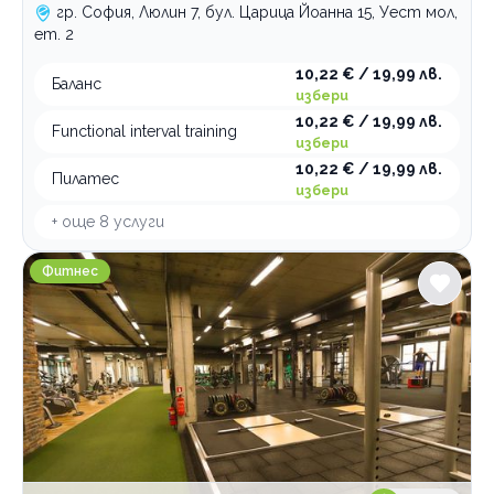
гр. София, Люлин 7, бул. Царица Йоанна 15, Уест мол,
ет. 2
10,22 € / 19,99 лв.
Баланс
избери
10,22 € / 19,99 лв.
Functional interval training
избери
10,22 € / 19,99 лв.
Пилатес
избери
+ още
8
услуги
Атлетик Студентски град
Фитнес