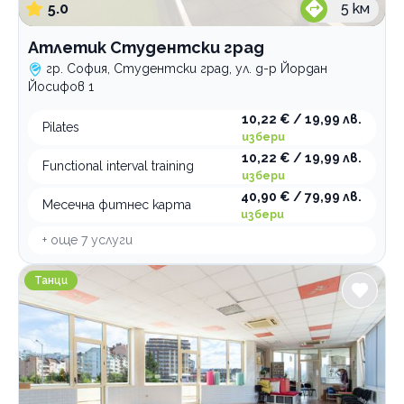
5.0
5
км
Атлетик Студентски град
гр. София, Студентски град, ул. д-р Йордан
Йосифов 1
10,22 € / 19,99 лв.
Pilates
избери
10,22 € / 19,99 лв.
Functional interval training
избери
40,90 € / 79,99 лв.
Месечна фитнес карта
избери
+ още
7
услуги
Salsa Spirit DO Латино танци
Танци