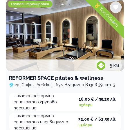
REFORMER SPACE pilates & wellness
Групови тренировки
Топ Обект
5
км
REFORMER SPACE pilates & wellness
гр. София, Левски Г, бул. Владимир Вазов 39, ет. 3
Пилатес реформър
18,00 € / 35,20 лв.
еднократно групово
избери
посещение
Пилатес реформър
32,00 € / 62,59 лв.
еднократно индивидуално
избери
посещение