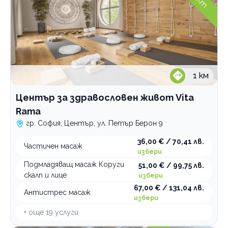
1
км
Център за здравословен живот Vita
Rama
гр. София, Център, ул. Петър Берон 9
36,00 € / 70,41 лв.
Частичен масаж
избери
Подмладяващ масаж Коруги
51,00 € / 99,75 лв.
скалп и лице
избери
67,00 € / 131,04 лв.
Антистрес масаж
избери
+ още
19
услуги