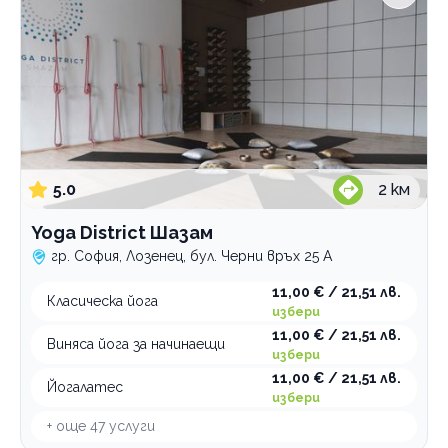
5.0
2
км
Yoga District Шазам
гр. София, Лозенец, бул. Черни връх 25 А
11,00 € / 21,51 лв.
Класическа йога
избери
11,00 € / 21,51 лв.
Виняса йога за начинаещи
избери
11,00 € / 21,51 лв.
Йогалатес
избери
+ още
47
услуги