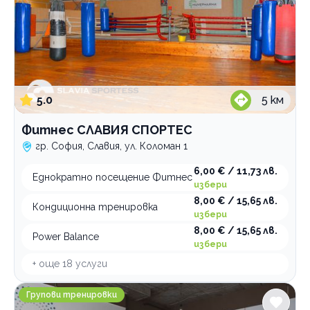
5.0
5
км
Фитнес СЛАВИЯ СПОРТЕС
гр. София, Славия, ул. Коломан 1
6,00 € / 11,73 лв.
Еднократно посещение Фитнес
избери
8,00 € / 15,65 лв.
Кондиционна тренировка
избери
8,00 € / 15,65 лв.
Power Balance
избери
+ още
18
услуги
Yoga District Шазам
Групови тренировки