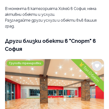
Услуги
В момента в
категорията Хокей в София
, няма
Хокей
активни обекти и услуги.
обща физическа подготовка
Разгледайте други услуги и обекти във вашия
Категории
град.
Бойни изкуства
Други близки обекти
Кондиционни тренировки
в "Спорт" в
Групови тренировки
София
Тенис на маса
M Sport&kids
Шах
Групови тренировки
Топ Обект
Бокс
Танци
Фитнес
Гимнастика
Катерене