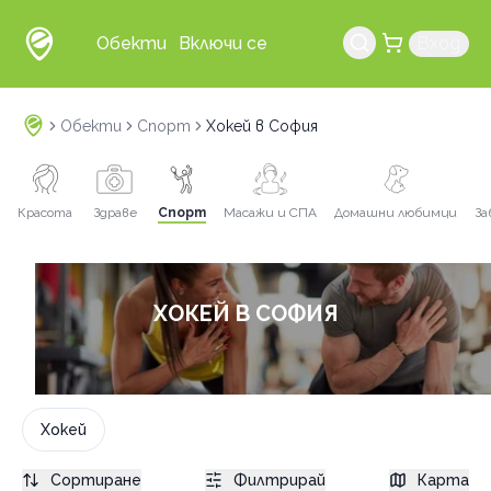
Обекти
Включи се
Вход
Обекти
Спорт
Хокей в София
Красота
Здраве
Спорт
Масажи и СПА
Домашни любимци
За
ХОКЕЙ В СОФИЯ
Хокей
Сортиране
Филтрирай
Карта