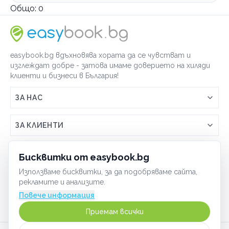
Общо:
0
easybook.bg вдъхновява хората да се чувстват и
изглеждат добре - затова имаме доверието на хиляди
клиенти и бизнеси в България!
ЗА НАС
Връзка с easybook.bg
ЗА КЛИЕНТИ
Как работи easybook
Общи условия
ЗА ТЪРГОВЦИ
Бисквитки от easybook.bg
Често задавани въпроси
Условия за ползване
Използваме бисквитки, за да подобряваме сайта,
Включи бизнеса си
ОБЩИ
рекламите и анализите.
GDPR политика
Управлявай ефективно с easybook
Повече информация
Бисквитки
Сигурност
Приемам всички
Начин на плащане