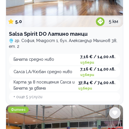
5.0
5
км
Salsa Spirit DO Латино танци
гр. София, Младост 1, бул. Александър Малинов 38,
ет. 2
7,16 € / 14,00 лв.
Бачата средно ниво
избери
7,16 € / 14,00 лв.
Салса LA/Кюбан средно ниво
избери
Карта за 8 посещения Салса и
37,84 € / 74,00 лв.
Бачата за двама
избери
+ още
5
услуги
Фитнес СЛАВИЯ СПОРТЕС
Фитнес