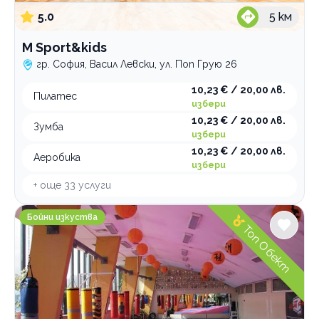
Спортни лагери и програми
5.0
5
км
Спортна стрелба
M Sport&kids
Плуване
гр. София, Васил Левски, ул. Поп Грую 26
Тенис на корт
10,23 € / 20,00 лв.
Зимни спортове
Пилатес
избери
Футбол
10,23 € / 20,00 лв.
Зумба
избери
10,23 € / 20,00 лв.
По домовете
Аеробика
избери
+ още
33
услуги
ABC FIGHT CLUB
Бойни изкуства
Топ Обект