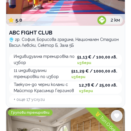
5.0
2
км
ABC FIGHT CLUB
гр. София, Борисова градина, Национален Стадион
Васил Левски, Сектор Б, Зала 5Б
Индивидуална тренировка по
51,13 € / 100,00 лв.
избор
избери
11 индивидуални
511,29 € / 1000,00 лв.
тренировки по избор
избери
Таекуон-до черни колани с
12,78 € / 25,00 лв.
Майстор Красимир Гергинов
избери
+ още
17
услуги
Център за здравословен живот Vita Rama
Групови тренировки
Топ Обект