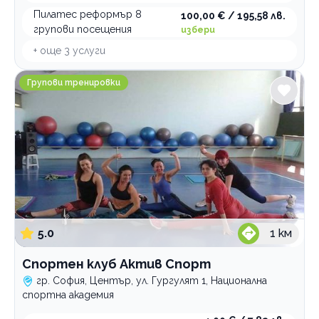
Пилатес реформър 8
100,00 € / 195,58 лв.
групови посещения
избери
+ още
3
услуги
Спортен клуб Актив Спорт
Групови тренировки
5.0
1
км
Спортен клуб Актив Спорт
гр. София, Център, ул. Гургулят 1, Национална
спортна академия