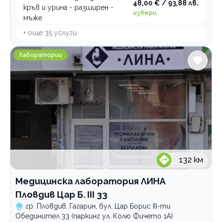
48,00 € / 93,88 лв.
кръв и урина - разширен -
избери
мъже
+ още
35
услуги
Медицинска лаборатория ЛИНА Пловдив Цар Б. III 33
Лаборатории
132
км
Медицинска лаборатория ЛИНА
Пловдив Цар Б. III 33
гр. Пловдив, Гагарин, бул. Цар Борис III-ти
Обединител 33 (паркинг ул. Колю Фичето 1А)