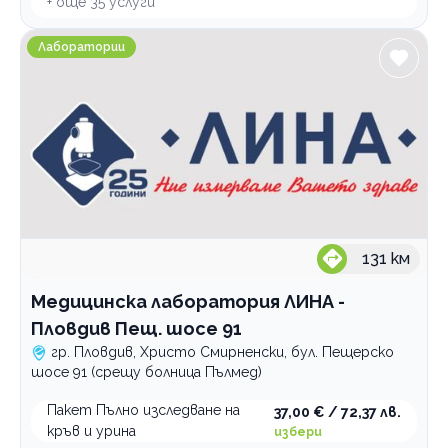
+ още
35
услуги
Медицинска лаборатория ЛИНА - Пловдив Пещ. шосе
Лаборатории
131
км
Медицинска лаборатория ЛИНА -
Пловдив Пещ. шосе 91
гр. Пловдив, Христо Смирненски, бул. Пещерско
шосе 91 (срещу болница Пълмед)
Пакет Пълно изследване на
37,00 € / 72,37 лв.
кръв и урина
избери