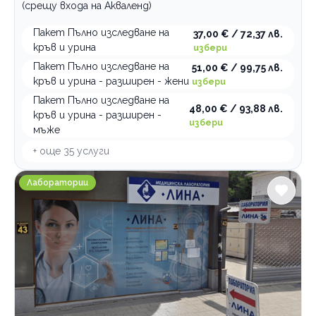
(срещу входа на Акваленд)
Пакет Пълно изследване на
37,00 € / 72,37 лв.
кръв и урина
избери
Пакет Пълно изследване на
51,00 € / 99,75 лв.
кръв и урина - разширен - жени
избери
Пакет Пълно изследване на
48,00 € / 93,88 лв.
кръв и урина - разширен -
избери
мъже
+ още
35
услуги
Медицинска лаборатория ЛИНА Пловдив ул. Велешки
Лаборатории