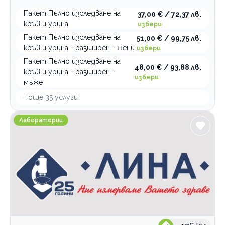
Пакет Пълно изследване на
37,00 € / 72,37 лв.
кръв и урина
избери
Пакет Пълно изследване на
51,00 € / 99,75 лв.
кръв и урина - разширен - жени
избери
Пакет Пълно изследване на
48,00 € / 93,88 лв.
кръв и урина - разширен -
избери
мъже
+ още
35
услуги
Медицинска лаборатория ЛИНА Пловдив Съединение
Лаборатории