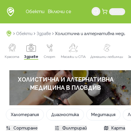
Обекти
Включи се
Вход
Обекти
Здраве
Холистична и алтернативна медици
Красота
Здраве
Спорт
Масажи и СПА
Домашни любимци
З
ХОЛИСТИЧНА И АЛТЕРНАТИВНА
МЕДИЦИНА В ПЛОВДИВ
Халотерапия
Диагностика
Медитация
Л
Сортиране
Филтрирай
Карта