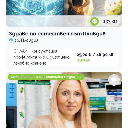
133
км
Здраве по естествен път Пловдив
гр. Пловдив
ОНЛАЙН консултация
25,00 € / 48,90 лв.
профилактично и диетично
избери
лечебно хранене
Център за здраве Живот
Холистична и алтернативна медицина