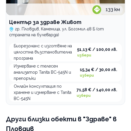
133
км
Център за здраве Живот
гр. Пловдив, Каменица, ул. Богомил 48 Б (от
страната на булеварда)
Биорезонанс с изготвяне на
51,13 € / 100,00 лв.
цялостна възстановителна
избери
програма
Измерване с телесен
15,34 € / 30,00 лв.
анализатор Tanita BC-545N и
избери
препоръки
Онлайн консултация по
71,58 € / 140,00 лв.
хранене и измерване с Tanita
избери
BC-545N
Други близки обекти
в "Здраве" в
Пловдив