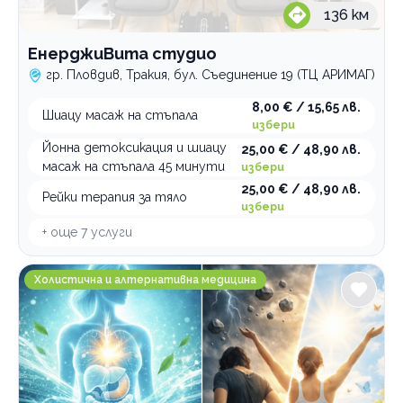
136
км
ЕнерджиВита студио
гр. Пловдив, Тракия, бул. Съединение 19 (ТЦ АРИМАГ)
8,00 € / 15,65 лв.
Шиацу масаж на стъпала
избери
Йонна детоксикация и шиацу
25,00 € / 48,90 лв.
масаж на стъпала 45 минути
избери
25,00 € / 48,90 лв.
Рейки терапия за тяло
избери
+ още
7
услуги
Здраве по естествен път Пловдив
Холистична и алтернативна медицина