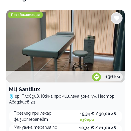
МЦ Santilux
Рехабилитация
136
км
МЦ Santilux
гр. Пловдив, Южна промишлена зона, ул. Нестор
Абаджиев 23
Преглед при лекар
15,34 € / 30,00 лв.
физиотерапевт
избери
Мануална терапия по
10,74 € / 21,00 лв.