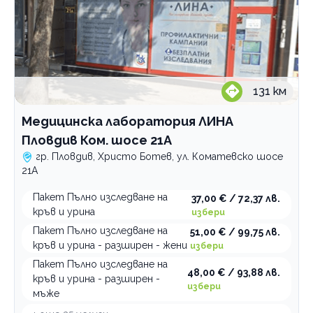
131
км
Медицинска лаборатория ЛИНА
Пловдив Ком. шосе 21А
гр. Пловдив, Христо Ботев, ул. Коматевско шосе
21А
Пакет Пълно изследване на
37,00 € / 72,37 лв.
кръв и урина
избери
Пакет Пълно изследване на
51,00 € / 99,75 лв.
кръв и урина - разширен - жени
избери
Пакет Пълно изследване на
48,00 € / 93,88 лв.
кръв и урина - разширен -
избери
мъже