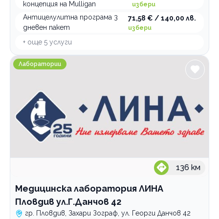
концепция на Mulligan
избери
Антицелулитна програма 3
71,58 € / 140,00 лв.
дневен пакет
избери
+ още
5
услуги
Медицинска лаборатория ЛИНА Пловдив ул.Г.Данчов
Лаборатории
136
км
Медицинска лаборатория ЛИНА
Пловдив ул.Г.Данчов 42
гр. Пловдив, Захари Зограф, ул. Георги Данчов 42