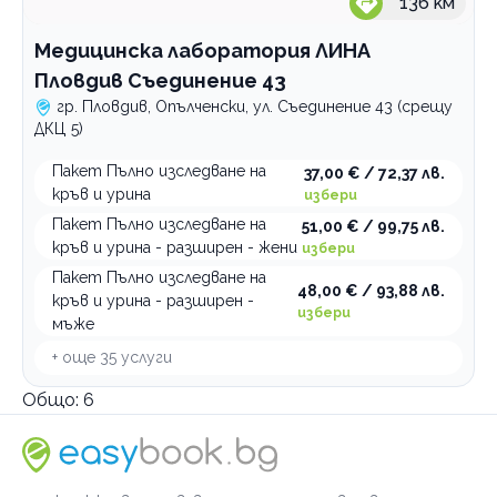
136
км
Медицинска лаборатория ЛИНА
Пловдив Съединение 43
гр. Пловдив, Опълченски, ул. Съединение 43 (срещу
ДКЦ 5)
Пакет Пълно изследване на
37,00 € / 72,37 лв.
кръв и урина
избери
Пакет Пълно изследване на
51,00 € / 99,75 лв.
кръв и урина - разширен - жени
избери
Пакет Пълно изследване на
48,00 € / 93,88 лв.
кръв и урина - разширен -
избери
мъже
+ още
35
услуги
Общо:
6