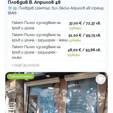
Пловдив В. Априлов 48
гр. Пловдив, Център, бул. Васил Априлов 48 (срещу
ВМИ)
Пакет Пълно изследване на
37,00 € / 72,37 лв.
кръв и урина
избери
Пакет Пълно изследване на
51,00 € / 99,75 лв.
кръв и урина - разширен - жени
избери
Пакет Пълно изследване на
48,00 € / 93,88 лв.
кръв и урина - разширен -
избери
мъже
+ още
35
услуги
Медицинска лаборатория ЛИНА Пловдив ул. Св. гора 
Лаборатории