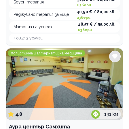
Боуен терапия
избери
40,90 € / 80,00 лв.
По домовете
Реджуванс терапия за лице
избери
48,57 € / 95,00 лв.
Матрица на успеха
избери
+ още
3
услуги
Аура център Самхита
Холистична и алтернативна медицина
4.8
131
км
Аура център Самхита