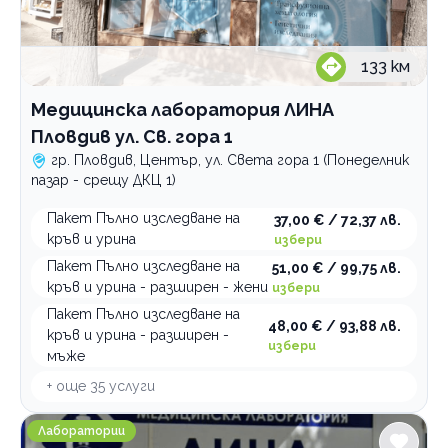
133
км
Медицинска лаборатория ЛИНА
Пловдив ул. Св. гора 1
гр. Пловдив, Център, ул. Света гора 1 (Понеделник
пазар - срещу ДКЦ 1)
Пакет Пълно изследване на
37,00 € / 72,37 лв.
кръв и урина
избери
Пакет Пълно изследване на
51,00 € / 99,75 лв.
кръв и урина - разширен - жени
избери
Пакет Пълно изследване на
48,00 € / 93,88 лв.
кръв и урина - разширен -
избери
мъже
+ още
35
услуги
Медицинска лаборатория ЛИНА Пловдив ул.И. Вазов 
Лаборатории