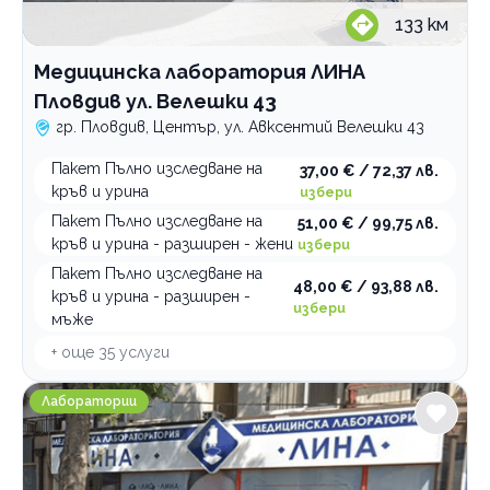
133
км
Медицинска лаборатория ЛИНА
Пловдив ул. Велешки 43
гр. Пловдив, Център, ул. Авксентий Велешки 43
Пакет Пълно изследване на
37,00 € / 72,37 лв.
кръв и урина
избери
Пакет Пълно изследване на
51,00 € / 99,75 лв.
кръв и урина - разширен - жени
избери
Пакет Пълно изследване на
48,00 € / 93,88 лв.
кръв и урина - разширен -
избери
мъже
+ още
35
услуги
Медицинска лаборатория ЛИНА Пловдив Ком. шосе 2
Лаборатории