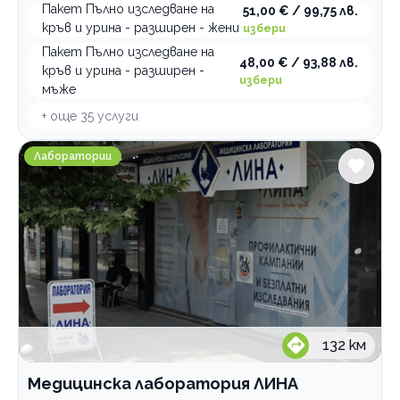
Пакет Пълно изследване на
51,00 € / 99,75 лв.
кръв и урина - разширен - жени
избери
Пакет Пълно изследване на
48,00 € / 93,88 лв.
кръв и урина - разширен -
избери
мъже
+ още
35
услуги
Медицинска лаборатория ЛИНА Пловдив В. Априлов 
Лаборатории
132
км
Медицинска лаборатория ЛИНА