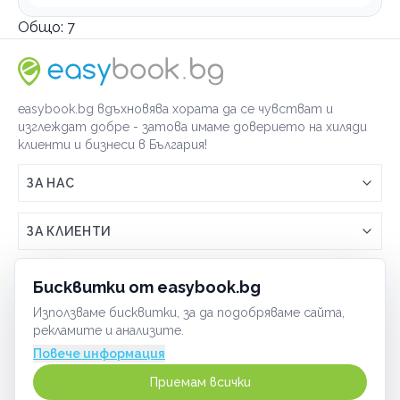
Общо:
7
easybook.bg вдъхновява хората да се чувстват и
изглеждат добре - затова имаме доверието на хиляди
клиенти и бизнеси в България!
ЗА НАС
Връзка с easybook.bg
ЗА КЛИЕНТИ
Как работи easybook
Общи условия
ЗА ТЪРГОВЦИ
Бисквитки от easybook.bg
Често задавани въпроси
Условия за ползване
Използваме бисквитки, за да подобряваме сайта,
Включи бизнеса си
ОБЩИ
рекламите и анализите.
GDPR политика
Управлявай ефективно с easybook
Повече информация
Бисквитки
Сигурност
Приемам всички
Начин на плащане