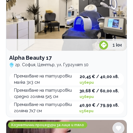
Пиърсинг
По домовете
1
км
Alpha Beauty 17
гр. София, Център, ул. Гургулят 10
Премахване на татуировки
20,45 € / 40,00 лв.
малка 3х3 см
избери
Премахване на татуировки
30,68 € / 60,00 лв.
средно голяма 5х5 см
избери
Премахване на татуировки
40,90 € / 79,99 лв.
голяма 7х7 см
избери
FX Studio Салон за красота
Козметични процедури за лице и тяло