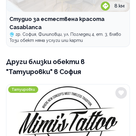
8
км
Студио за естествена красота
Casablanca
гр. София, Филиповци, ул. Погледец 4, ет. 3, вляво
Този обект няма услуги или карти
Други близки обекти
в
"Татуировки" в София
Mimi`s Tattoo
Татуировки