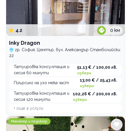
4.2
0
км
Inky Dragon
гр. София, Център, бул. Александър Стамболийски
22
Татуировка консултация и
51,13 € / 100,00 лв.
сесия 60 минути
избери
13,00 € / 25,43 лв.
Пиърсинг на ухо мека част
избери
Татуировка консултация и
102,26 € / 200,00 лв.
сесия 120 минути
избери
+ още
4
услуги
Progressive Art Studio
Маникюр и педикюр