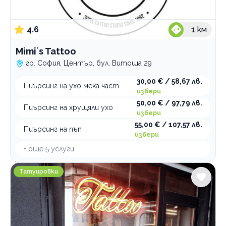
4.6
1
км
Mimi`s Tattoo
гр. София, Център, бул. Витоша 29
30,00 € / 58,67 лв.
Пиърсинг на ухо мека част
избери
50,00 € / 97,79 лв.
Пиърсинг на хрущяли ухо
избери
55,00 € / 107,57 лв.
Пиърсинг на пъп
избери
+ още
5
услуги
Inky Dragon
Татуировки