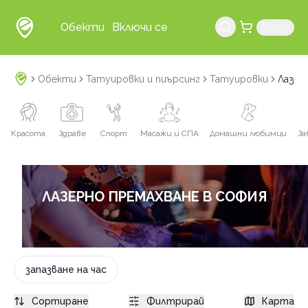
Обекти
Включи се
Вход
Обекти
Татуировки и пиърсинг
Татуировки
Лазер
Красота
Здраве
Спорт
Масажи и СПА
Домашни любимци
За
ЛАЗЕРНО ПРЕМАХВАНЕ В СОФИЯ
запазване на час
Сортиране
Филтрирай
Карта