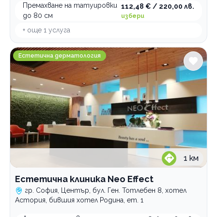
Премахване на татуировки
112,48 € / 220,00 лв.
до 80 см
избери
+ още
1
услуга
Естетична клиника Neo Effect
Естетична дерматология
1
км
Естетична клиника Neo Effect
гр. София, Център, бул. Ген. Тотлебен 8, хотел
Астория, бившия хотел Родина, ет. 1