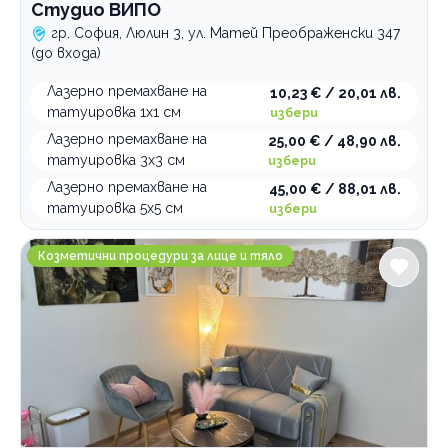
Студио ВИПО
гр. София, Люлин 3, ул. Матей Преображенски 347
(до входа)
Лазерно премахване на
10,23 € / 20,01 лв.
татуировка 1х1 см
избери
Лазерно премахване на
25,00 € / 48,90 лв.
татуировка 3х3 см
избери
Лазерно премахване на
45,00 € / 88,01 лв.
татуировка 5х5 см
избери
Студио за естествена красота Casablanca
Козметични процедури за лице и тяло