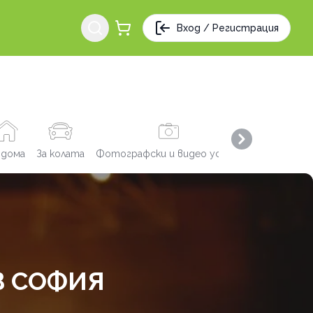
Вход / Регистрация
Next slide
 дома
За колата
Фотографски и видео услуги
Заведения
В СОФИЯ