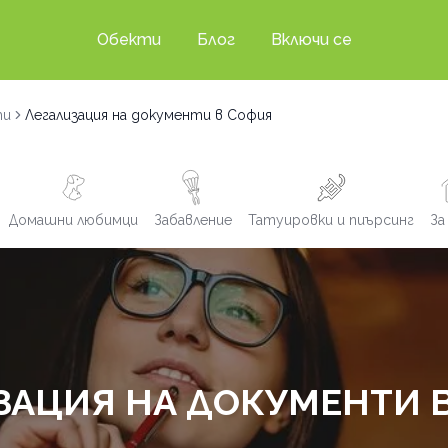
Обекти
Блог
Включи се
ти
Легализация на документи в София
Домашни любимци
Забавление
Татуировки и пиърсинг
За
ЗАЦИЯ НА ДОКУМЕНТИ 