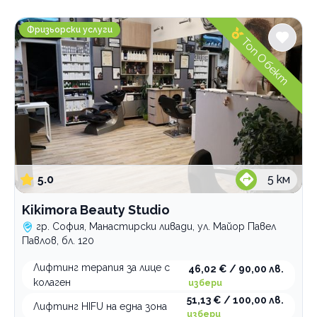
Градове
Kikimora Beauty Studio
София
Фризьорски услуги
Топ Обект
Mладост 1А
Витоша
Връбница
Дървеница
Зона Б-19
Красно село
Лозенец
Люлин 3
5.0
5
км
Люлин 6
Манастирски ливади
Kikimora Beauty Studio
Младост
гр. София, Манастирски ливади, ул. Майор Павел
Надежда 2
Павлов, бл. 120
Света Троица
Филиповци
Лифтинг терапия за лице с
46,02 € / 90,00 лв.
колаген
Хладилника
избери
Център
51,13 € / 100,00 лв.
Лифтинг HIFU на една зона
избери