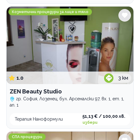
ZEN Beauty Studio
Козметични процедури за лице и тяло
1.0
3
км
ZEN Beauty Studio
гр. София, Лозенец, бул. Арсеналски 97, вх. 1, ет. 1,
ап. 1
51,13 € / 100,00 лв.
Терапия Наноформули
избери
ADDICT SPA ЕСТЕТИЧЕН ЦЕНТЪР
СПА процедури