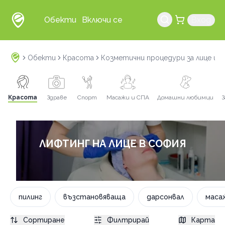
Обекти
Включи се
Вход
Обекти
Красота
Козметични процедури за лице и 
Красота
Здраве
Спорт
Масажи и СПА
Домашни любимци
З
ЛИФТИНГ НА ЛИЦЕ В СОФИЯ
пилинг
възстановяваща
дарсонвал
маса
Сортиране
Филтрирай
Карта