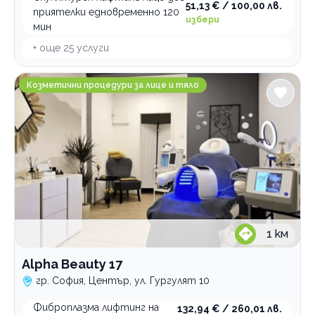
51,13 € / 100,00 лв.
приятелки едновременно 120
избери
мин
+ още
25
услуги
Alpha Beauty 17
Козметични процедури за лице и тяло
1
км
Alpha Beauty 17
гр. София, Център, ул. Гургулят 10
Фиброплазма лифтинг на
132,94 € / 260,01 лв.