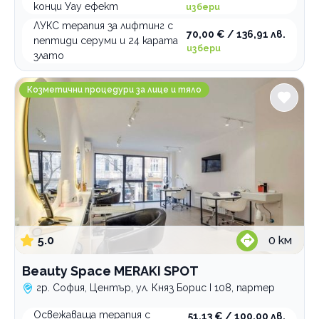
конци Уау ефект
избери
избелваща
ЛУКС терапия за лифтинг с
карбокситерапия
70,00 € / 136,91 лв.
пептиди серуми и 24 карата
кислородна
избери
злато
лечение на акне
Beauty Space MERAKI SPOT
лифтинг
Козметични процедури за лице и тяло
масаж
маска
околоочен контур
пилинг
подмладяваща
подхранваща
почистване
5.0
0
км
преглед и консултация
с ултразвук
Beauty Space MERAKI SPOT
гр. София, Център, ул. Княз Борис I 108, партер
хидратираща
Терапии и процедури за тяло
Освежаваща терапия с
51,13 € / 100,00 лв.