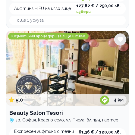
7-ми 11-ти километър
127,82 € / 250,00 лв.
Пловдив
Лифтинг HIFU на цяло лице
избери
Варна
+ още
1
услуга
Благоевград
Банкя
Beauty Salon Tesori
Козметични процедури за лице и тяло
Виж всички
Велинград
Услуги
Микродермабразио
Микронидлинг
за лице
Радиочестотен лифтинг
за тяло
за лице
Терапии и процедури за лице
за тяло
RF за лице
RF за тяло
BB Glow
5.0
4
км
възстановяваща
Beauty Salon Tesori
дарсонвал
гр. София, Красно село, ул. Пчела, бл. 199, партер
дермапен
за чувствителна кожа
Експресен лифтинг с течни
61,36 € / 120,00 лв.