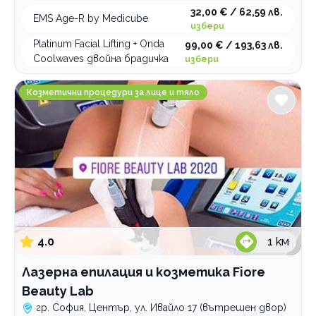
32,00 € / 62,59 лв.
EMS Age-R by Medicube
избери
Platinum Facial Lifting + Onda
99,00 € / 193,63 лв.
Coolwaves двойна брадичка
избери
Лазерна епилация и козметика Fiore Beauty Lab
Козметични процедури за лице и тяло
4.0
1
км
Лазерна епилация и козметика Fiore
Beauty Lab
гр. София, Център, ул. Ивайло 17 (вътрешен двор)