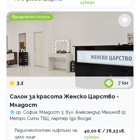
избери
Салон за красота Женско Царство - Младост
Фризьорски услуги
3.2
7
км
Салон за красота Женско Царство -
Младост
гр. София, Младост 3, бул. Александър Малинов 51,
Метро Сити ТБЦ, партер (до входа)
Радиочестотен лифтинг на
40,00 € / 78,23 лв.
цяло лице
избери