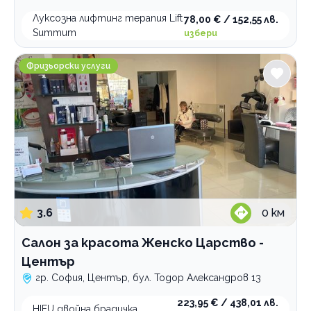
Луксозна лифтинг терапия Lift
78,00 € / 152,55 лв.
Summum
избери
Салон за красота Женско Царство - Център
Фризьорски услуги
3.6
0
км
Салон за красота Женско Царство -
Център
гр. София, Център, бул. Тодор Александров 13
223,95 € / 438,01 лв.
HIFU двойна брадичка