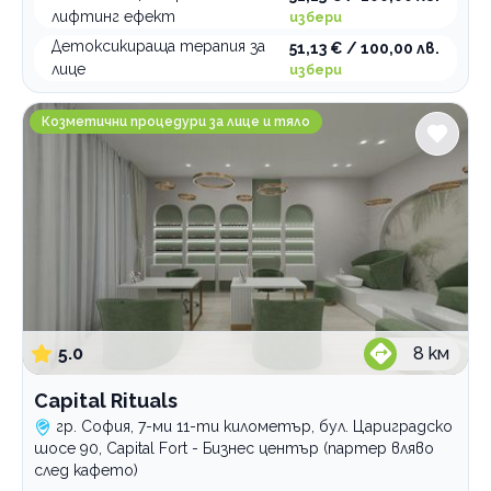
лифтинг ефект
избери
Фотоподмладяване
антицелулитни процедури
Детоксикираща терапия за
51,13 € / 100,00 лв.
кавитация
за лице
лице
избери
Категории
криолиполиза
за тяло
Capital Rituals
криопен
Бръснари
Козметични процедури за лице и тяло
лечение разширени капиляри
Козметични процедури за лице и тяло
лифтинг
Депилация, лазерна и фотоепилация
пилинг
Естетична дерматология
почистване гръб
Фризьорски услуги
процедури за отслабване
Грим, мигли, вежди
целутрон
Маникюр и педикюр
5.0
8
км
Професионални курсове
Capital Rituals
По домовете
гр. София, 7-ми 11-ти километър, бул. Цариградско
шосе 90, Capital Fort - Бизнес център (партер вляво
след кафето)