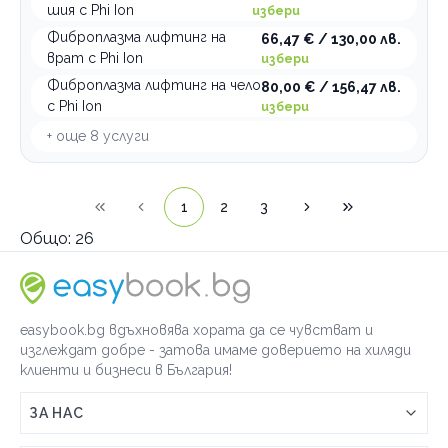
шия с Phi Ion
избери
Фиброплазма лифтинг на
66,47 € / 130,00 лв.
врат с Phi Ion
избери
Фиброплазма лифтинг на чело
80,00 € / 156,47 лв.
с Phi Ion
избери
+ още
8
услуги
1
2
3
Общо:
26
easybook.bg вдъхновява хората да се чувстват и
изглеждат добре - затова имаме доверието на хиляди
клиенти и бизнеси в България!
ЗА НАС