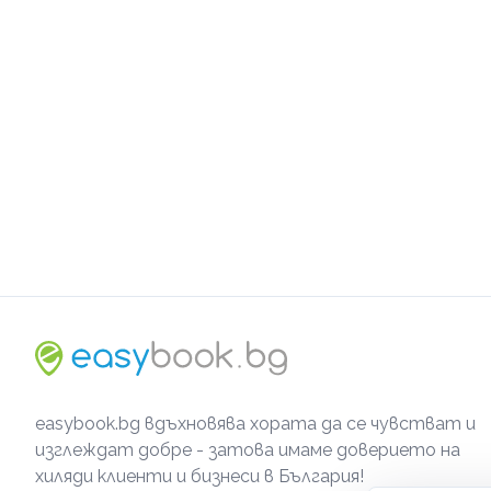
easybook.bg вдъхновява хората да се чувстват и
изглеждат добре - затова имаме доверието на
хиляди клиенти и бизнеси в България!