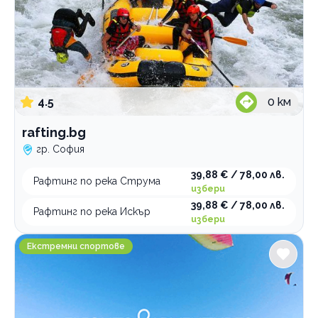
4.5
0
км
rafting.bg
гр. София
39,88 € / 78,00 лв.
Рафтинг по река Струма
избери
39,88 € / 78,00 лв.
Рафтинг по река Искър
избери
Полети и Приключения
Екстремни спортове