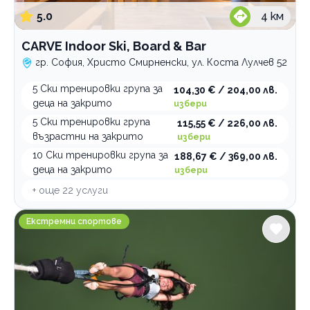
5.0
4
км
Сноуборд уроци на закрито
индивидуален
от мост
Тролей
от пещера
в група
CARVE Indoor Ski, Board & Bar
от топловъздушен балон
индивидуален
спускане
гр. София, Христо Смирненски, ул. Коста Лулчев 52
Категории
с пандюл
5 Ски тренировки група за
104,30 € / 204,00 лв.
Картинг
деца на закрито
избери
Детски центрове
5 Ски тренировки група
115,55 € / 226,00 лв.
възрастни на закрито
избери
Водни приключения
10 Ски тренировки група за
188,67 € / 369,00 лв.
Екстремни спортове
деца на закрито
избери
Пейнтбол
+ още
22
услуги
Партита и тиймбилдинг
АХ Спорт
Екстремни спортове
Еърсофт
Колоездене
Шоу програми
Настолни игри