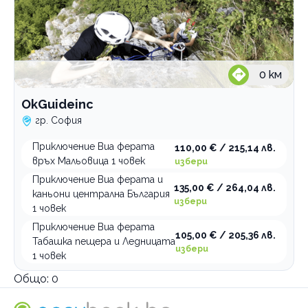
0
км
OkGuideinc
гр. София
Приключение Виа ферата
110,00 € / 215,14 лв.
връх Мальовица 1 човек
избери
Приключение Виа ферата и
135,00 € / 264,04 лв.
каньони централна България
избери
1 човек
Приключение Виа ферата
105,00 € / 205,36 лв.
Табашка пещера и Ледницата
избери
1 човек
Общо:
0