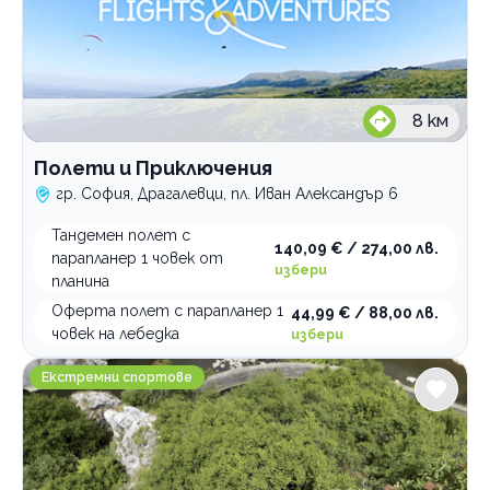
8
км
Полети и Приключения
гр. София, Драгалевци, пл. Иван Александър 6
Тандемен полет с
140,09 € / 274,00 лв.
парапланер 1 човек от
избери
планина
Оферта полет с парапланер 1
44,99 € / 88,00 лв.
човек на лебедка
избери
OkGuideinc
Екстремни спортове