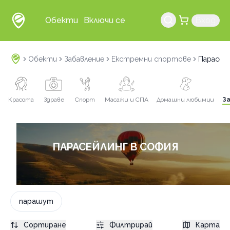
Обекти
Включи се
Вход
Обекти
Забавление
Екстремни спортове
Парасей
Красота
Здраве
Спорт
Масажи и СПА
Домашни любимци
З
ПАРАСЕЙЛИНГ В СОФИЯ
парашут
Сортиране
Филтрирай
Карта