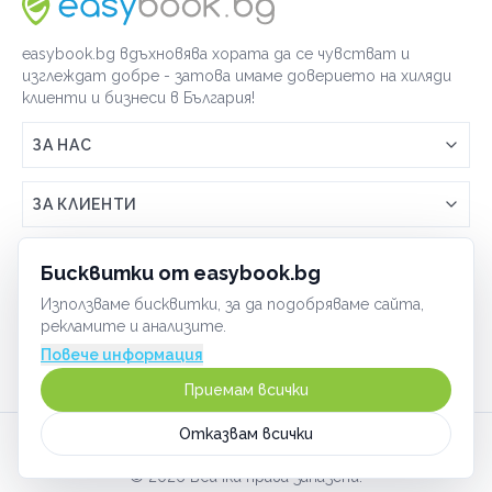
easybook.bg вдъхновява хората да се чувстват и
изглеждат добре - затова имаме доверието на хиляди
клиенти и бизнеси в България!
ЗА НАС
Връзка с easybook.bg
ЗА КЛИЕНТИ
Как работи easybook
Общи условия
ЗА ТЪРГОВЦИ
Бисквитки от easybook.bg
Често задавани въпроси
Условия за ползване
Използваме бисквитки, за да подобряваме сайта,
Включи бизнеса си
ОБЩИ
рекламите и анализите.
GDPR политика
Управлявай ефективно с easybook
Повече информация
Бисквитки
Сигурност
Приемам всички
Начин на плащане
Отказвам всички
Карта на сайта
©
2026
Всички права запазени.