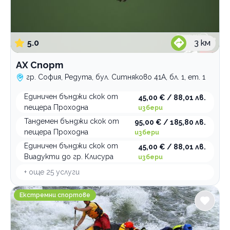
Конна езда
Ескейп стаи
5.0
3
км
По домовете
АХ Спорт
гр. София, Редута, бул. Ситняково 41А, бл. 1, ет. 1
Единичен бънджи скок от
45,00 € / 88,01 лв.
пещера Проходна
избери
Тандемен бънджи скок от
95,00 € / 185,80 лв.
пещера Проходна
избери
Единичен бънджи скок от
45,00 € / 88,01 лв.
Виадукти до гр. Клисура
избери
+ още
25
услуги
rafting.bg
Екстремни спортове