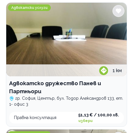
Адвокатско дружество Панев и Партньори
Печат, предпечат, довършителни дейности
Адвокатски услуги
Проектиране и дизайн
Професионални дезинфекциращи препарати
Зали за събития
Професионални консултации
По домовете
1
км
Адвокатско дружество Панев и
Партньори
гр. София, Център, бул. Тодор Александров 133, ет.
1- офис 3
51,13 € / 100,00 лв.
Правна консултация
избери
Адвокатско дружество Хаджийски