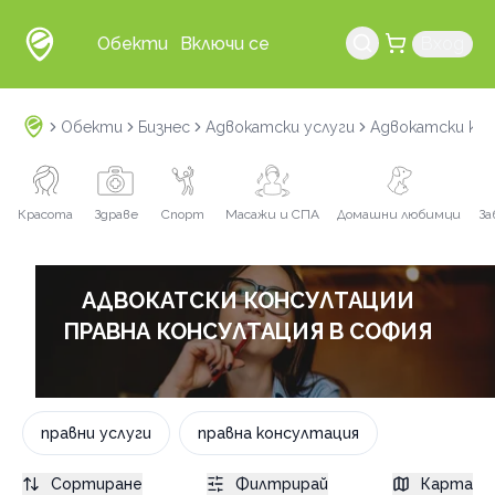
Обекти
Включи се
Вход
Обекти
Бизнес
Адвокатски услуги
Адвокатски ко
Красота
Здраве
Спорт
Масажи и СПА
Домашни любимци
За
АДВОКАТСКИ КОНСУЛТАЦИИ
ПРАВНА КОНСУЛТАЦИЯ В СОФИЯ
правни услуги
правна консултация
Сортиране
Филтрирай
Карта