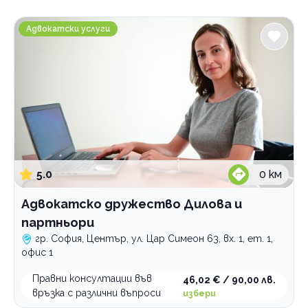
Градове
Адвокатско дружество Дилова и партньори
София
Адвокатски услуги
Лозенец
Център
Услуги
Адвокатски консултации
правна консултация
правни услуги
5.0
0
км
Категории
Адвокатско дружество Дилова и
Дигитален маркетинг
партньори
Нотариуси и нотариуални услуги
гр. София, Център, ул. Цар Симеон 63, вх. 1, ет. 1,
офис 1
Адвокатски услуги
Правни консултации във
46,02 € / 90,00 лв.
Счетоводство
връзка с различни въпроси
избери
Преводи и легализация на документи