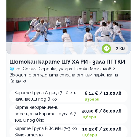
2
км
Шотокан карате ШУ ХА РИ - зала ПГТКИ
гр. София, Сердика, ул. арх. Петко Момчилов 2
(входът е от задната страна от към паркинга на
Канал 3)
Карате Група А деца 7-10 г. и
6,14 € / 12,00 лв.
начинаещи под 8 кю
избери
Карта неограничени
40,90 € / 80,00 лв.
посещения Карате Група А 7-
избери
10г. и под 8кю
Карате Група Б всички 7-3 кю
10,23 € / 20,00 лв.
включително
избери