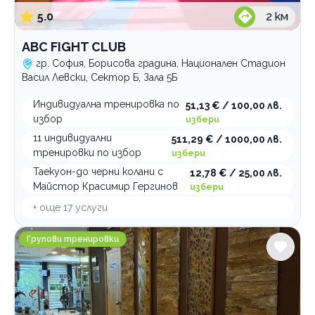
5.0
2
км
тренировка
Категории
ABC FIGHT CLUB
Бойни изкуства
гр. София, Борисова градина, Национален Стадион
Васил Левски, Сектор Б, Зала 5Б
Кондиционни тренировки
Групови тренировки
Индивидуална тренировка по
51,13 € / 100,00 лв.
избор
избери
Тенис на маса
11 индивидуални
511,29 € / 1000,00 лв.
Шах
тренировки по избор
избери
Бокс
Таекуон-до черни колани с
12,78 € / 25,00 лв.
Майстор Красимир Гергинов
избери
Танци
+ още
17
услуги
Фитнес
Inergy Fitness & Pool Center
Гимнастика
Групови тренировки
Катерене
Спортни лагери и програми
Спортна стрелба