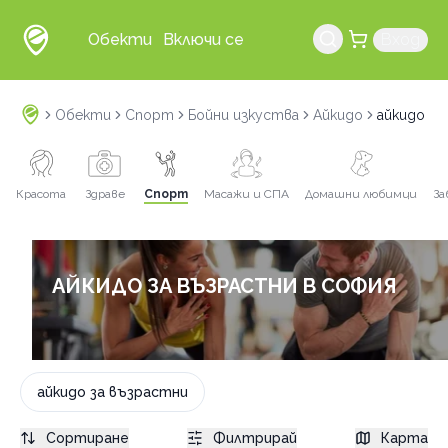
Обекти
Включи се
Вход
Обекти
Спорт
Бойни изкуства
Айкидо
айкидо за
Красота
Здраве
Спорт
Масажи и СПА
Домашни любимци
За
АЙКИДО ЗА ВЪЗРАСТНИ В СОФИЯ
айкидо за възрастни
Сортиране
Филтрирай
Карта