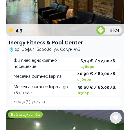
Плуване
Тенис на корт
Зимни спортове
4.9
4
км
Футбол
Inergy Fitness & Pool Center
По домовете
гр. София, Борово, ул. Солун 59Б
Фитнес еднократно
6,14 € / 12,00 лв.
посещение
избери
40,90 € / 80,00 лв.
Месечна фитнес карта
избери
Месечна фитнес карта до
30,68 € / 60,00 лв.
16:00 часа
избери
+ още
73
услуги
Шотокан карате ШУ ХА РИ - зала ПГТКИ
Бойни изкуства