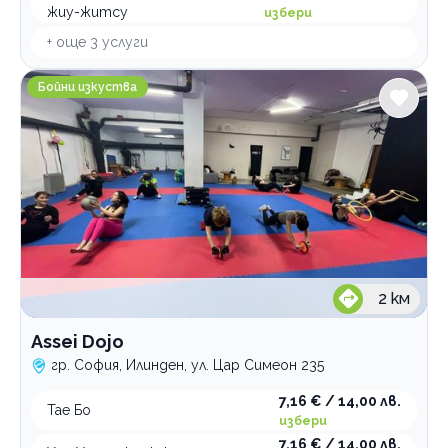
жиу-житсу
избери
+ още
3
услуги
Assei Dojo
Бойни изкуства
2
км
Assei Dojo
гр. София, Илинден, ул. Цар Симеон 235
7,16 € / 14,00 лв.
Тае Бо
избери
7,16 € / 14,00 лв.