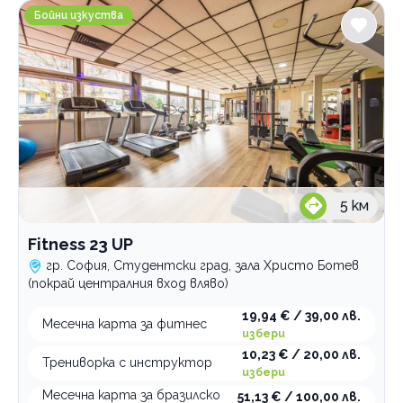
Fitness 23 UP
Бойни изкуства
5
км
Fitness 23 UP
гр. София, Студентски град, зала Христо Ботев
(покрай централния вход вляво)
19,94 € / 39,00 лв.
Месечна карта за фитнес
избери
10,23 € / 20,00 лв.
Трениворка с инструктор
избери
Месечна карта за бразилско
51,13 € / 100,00 лв.