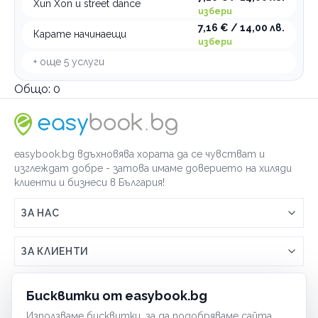
Хип Хоп и street dance
избери
7,16 € / 14,00 лв.
Карате начинаещи
избери
+ още
5
услуги
Общо:
0
easybook.bg вдъхновява хората да се чувстват и
изглеждат добре - затова имаме доверието на хиляди
клиенти и бизнеси в България!
ЗА НАС
Връзка с easybook.bg
ЗА КЛИЕНТИ
Как работи easybook
Общи условия
ЗА ТЪРГОВЦИ
Бисквитки от easybook.bg
Често задавани въпроси
Условия за ползване
Използваме бисквитки, за да подобряваме сайта,