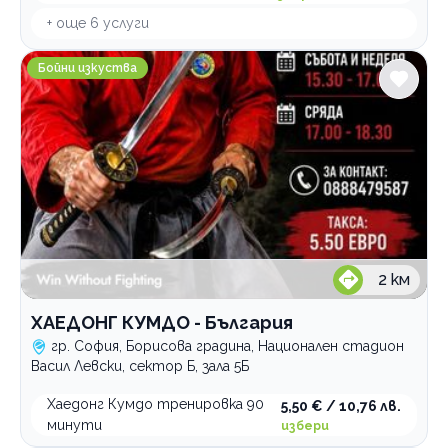
+ още
6
услуги
ХАЕДОНГ КУМДО - България
Бойни изкуства
2
км
ХАЕДОНГ КУМДО - България
гр. София, Борисова градина, Национален стадион
Васил Левски, сектор Б, зала 5Б
Хаедонг Кумдо тренировка 90
5,50 € / 10,76 лв.
минути
избери