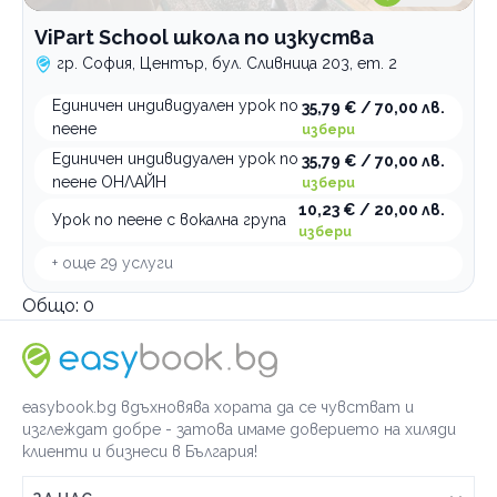
ViPart School школа по изкуства
По домовете
гр. София, Център, бул. Сливница 203, ет. 2
Единичен индивидуален урок по
35,79 € / 70,00 лв.
пеене
избери
Единичен индивидуален урок по
35,79 € / 70,00 лв.
пеене ОНЛАЙН
избери
10,23 € / 20,00 лв.
Урок по пеене с вокална група
избери
+ още
29
услуги
Общо:
0
easybook.bg вдъхновява хората да се чувстват и
изглеждат добре - затова имаме доверието на хиляди
клиенти и бизнеси в България!