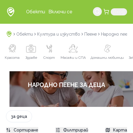
Обекти
Включи се
Вход
Обекти
Култура и изкуство
Пеене
Народно пеене
Красота
Здраве
Спорт
Масажи и СПА
Домашни любимци
За
НАРОДНО ПЕЕНЕ ЗА ДЕЦА
за деца
Сортиране
Филтрирай
Карта