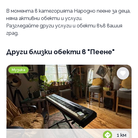
Услуги
В момента в
категорията Народно пеене за деца
,
Класическо пеене
няма активни обекти и услуги.
Креативно пеене
прослушване
Разгледайте други услуги и обекти във вашия
Народно пеене
с учител
възрастни
град.
за деца
Други близки обекти
в "Пеене"
Оперно пеене
Уроци по пеене
възрастни
ViPart School школа по изкуства
индивидуални уроци
Музика
Категории
уроци във вокална група
Културно наследство
Занимателни
Приложни изкуства
Музика
Пеене
1
км
Театър