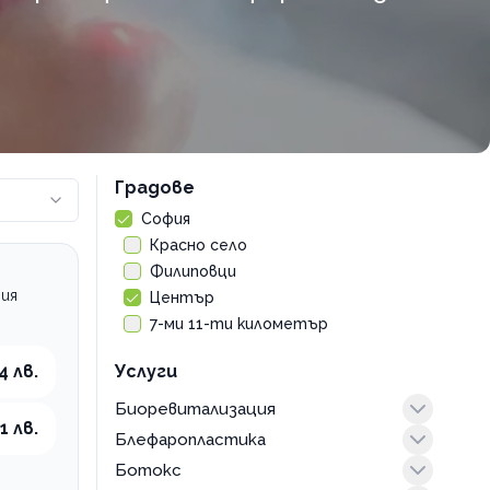
Градове
София
Красно село
Филиповци
шия
Център
7-ми 11-ти километър
4 лв.
Услуги
Биоревитализация
1 лв.
Блефаропластика
лице
Ботокс
foxy eyes