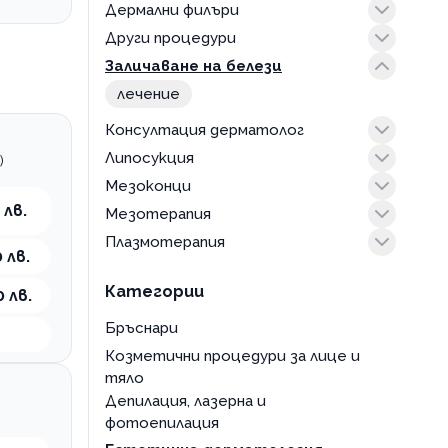
Дермални филъри
белези
изпотяване
Други процедури
бръчки
лице
лице
Заличаване на белези
клепач
тяло
тяло
лечение
на зона
устни
лечение
назолабиални гънки
Консултация дерматолог
пачи крак
Липосукция
преглед
)
премахване на папиломи
Мезоконци
лице
чело
 лв.
Мезотерапия
тяло
поставяне
шия
Плазмотерапия
лице
 лв.
тяло
лице
Категории
0 лв.
при косопад
тяло
Бръснари
Козметични процедури за лице и
тяло
Депилация, лазерна и
фотоепилация