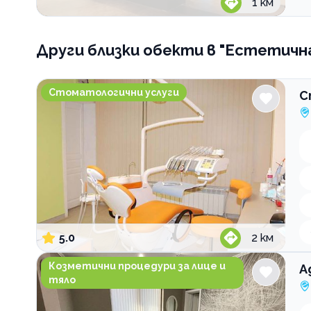
1
км
Други близки обекти
в "Естетичн
Стоматологична клиника Dental Design София
Стоматологични услуги
С
5.0
2
км
Адоре естетик център
Козметични процедури за лице и
А
тяло