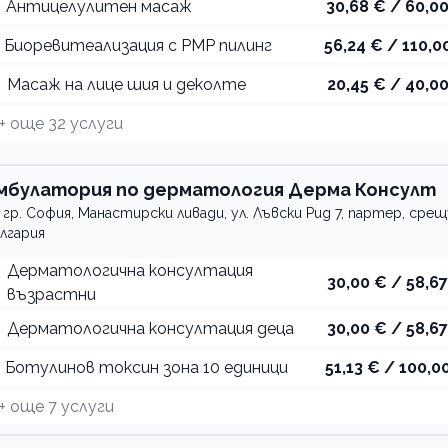
Aнтицелулитен масаж
30,68 € / 60,00
Биоревитеализация с PMP пилинг
56,24 € / 110,00
Масаж на лице шия и деколте
20,45 € / 40,00
+ още
32
услуги
мбулатория по дерматология Дерма Консулт
гр. София, Манастирски ливади, ул. Лъвски Рид 7, партер, сре
лгария
Дерматологична консултация
30,00 € / 58,67
възрастни
Дерматологична консултация деца
30,00 € / 58,67
Ботулинов токсин зона 10 единици
51,13 € / 100,00
+ още
7
услуги