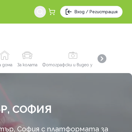
Вход / Регистрация
Next slide
а дома
За колата
Фотографски и видео услуги
Заведения
Р, СОФИЯ
нтър, София с платформата за