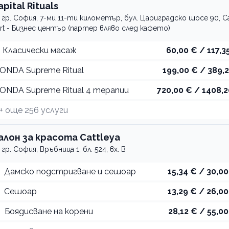
apital Rituals
гр. София, 7-ми 11-ти километър, бул. Цариградско шосе 90, Ca
rt - Бизнес център (партер вляво след кафето)
Класически масаж
60,00 € / 117,35
ONDA Supreme Ritual
199,00 € / 389,2
ONDA Supreme Ritual 4 терапии
720,00 € / 1408,2
+ още
256
услуги
алон за красота Cattleya
гр. София, Връбница 1, бл. 524, вх. В
Дамско подстригване и сешоар
15,34 € / 30,00
Сешоар
13,29 € / 26,00
Боядисване на корени
28,12 € / 55,00