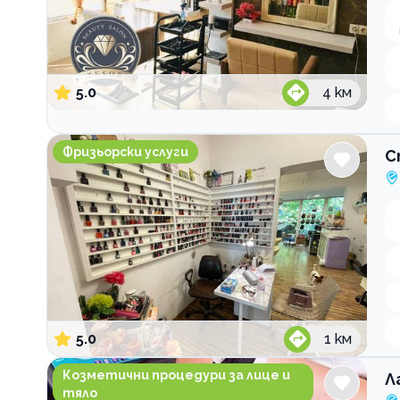
5.0
4
км
Студио за красота Бранков
Фризьорски услуги
С
5.0
1
км
Лазерна епилация и козметика Fiore Beauty Lab
Козметични процедури за лице и
Л
тяло