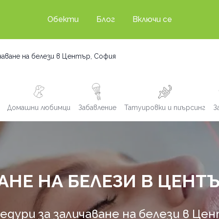
Обекти
Блог
Включи се
чаване на белези в Център, София
Домашни любимци
Забавление
Татуировки и пиърсинг
З
АНЕ НА БЕЛЕЗИ В ЦЕНТЪ
ури за заличаване на белези в Це