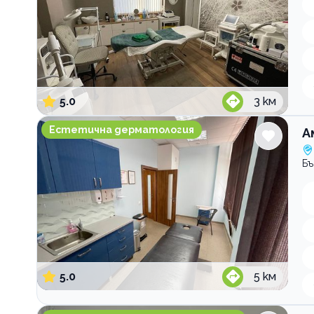
5.0
3
км
Амбулатория по дерматология Дерма Консулт
Естетична дерматология
А
Бъ
5.0
5
км
Capital Rituals