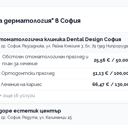
а дерматология" в София
томатологична клиника Dental Design София
гр. София, Разсадника, ул. Райна Княгиня 3, бл. 79 (зад Нипроруда
Обстоен стоматологичен преглед и
25,56 € / 50,00
план за лечение
Ортодонтски преглед
51,13 € / 100,00
Лечение на кариес
66,47 € / 130,0
+ още
16
услуги
доре естетик център
гр. София, Редута, ул. Калиманци 45