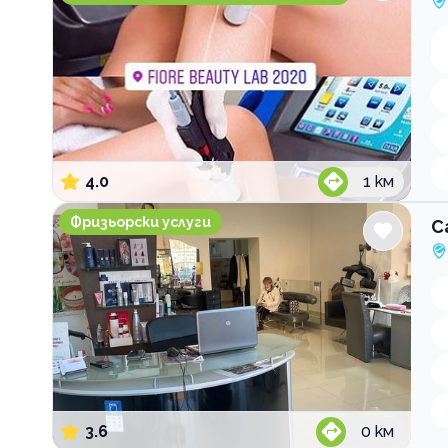
4.0
1
км
Салон за красота Женско Царство - Център
Фризьорски услуги
С
3.6
0
км