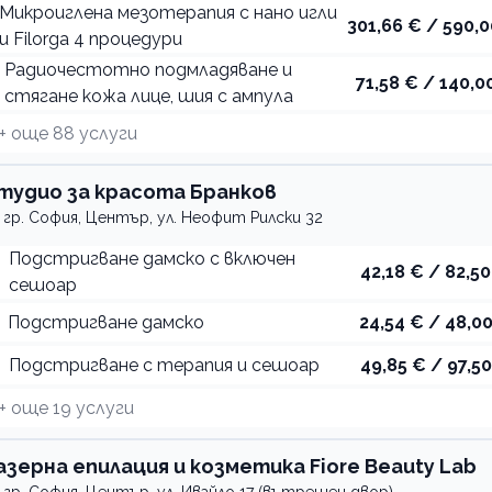
Микроиглена мезотерапия с нано игли
301,66 € / 590,0
и Filorga 4 процедури
Радиочестотно подмладяване и
71,58 € / 140,00
стягане кожа лице, шия с ампула
+ още
88
услуги
тудио за красота Бранков
гр. София, Център, ул. Неофит Рилски 32
Подстригване дамско с включен
42,18 € / 82,50
сешоар
Подстригване дамско
24,54 € / 48,00
Подстригване с терапия и сешоар
49,85 € / 97,50
+ още
19
услуги
азерна епилация и козметика Fiore Beauty Lab