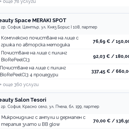
+ още
78
услуги
eauty Space MERAKI SPOT
гр. София, Център, ул. Княз Борис I 108, партер
Комплексно почистване на лице с
76,69 € / 150,0
грижа по авторска методика
Почистване на лице с пилинг
92,03 € / 180,0
BioRePeelCl3
Почистване на лице с пилинг
337,45 € / 660,0
BioRePeelCl3 4 процедури
+ още
360
услуги
eauty Salon Tesori
гр. София, Красно село, ул. Пчела, бл. 199, партер
Микронидлинг с ампули и дермапен с
70,00 € / 136,91
терапия злато и BB glow