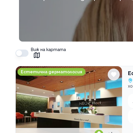
Виж на картата
Естетична клиника Neo Effect
Естетична дерматология
Е
хо