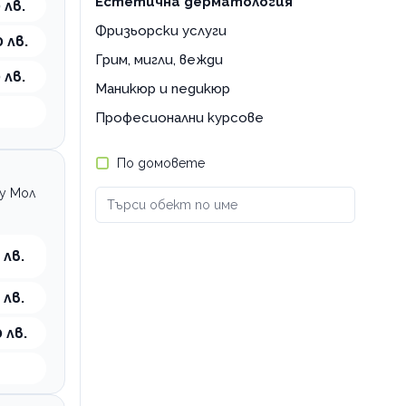
Естетична дерматология
 лв.
Фризьорски услуги
 лв.
Грим, мигли, вежди
 лв.
Маникюр и педикюр
Професионални курсове
По домовете
щу Мол
 лв.
 лв.
 лв.