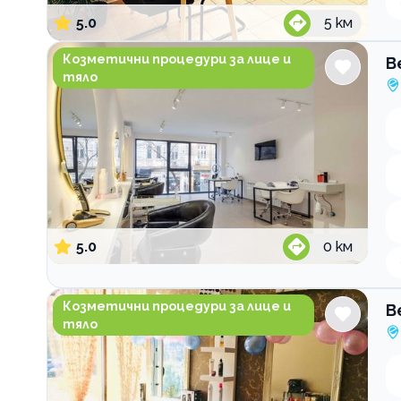
5.0
5
км
Beauty Space MERAKI SPOT
Козметични процедури за лице и
B
тяло
5.0
0
км
Beauty Salon Tesori
Козметични процедури за лице и
B
тяло