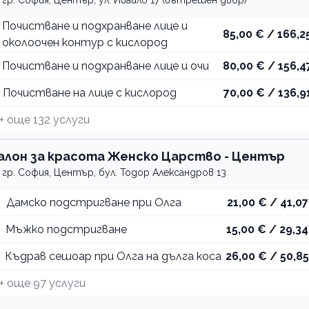
гр. София, Център, ул. Ивайло 17 (вътрешен двор)
Почистване и подхранване лице и
85,00 € / 166,25
околоочен контур с кислород
Почистване и подхранване лице и очи
80,00 € / 156,4
Почистване на лице с кислород
70,00 € / 136,91
+ още
132
услуги
алон за красота Женско Царство - Център
гр. София, Център, бул. Тодор Александров 13
Дамско подстригване при Олга
21,00 € / 41,07
Мъжко подстригване
15,00 € / 29,34
Къдрав сешоар при Олга на дълга коса
26,00 € / 50,85
+ още
97
услуги