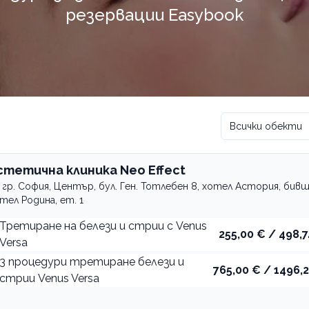
резервации Easybook
Всички обекти
стетична клиника Neo Effect
гр. София, Център, бул. Ген. Тотлебен 8, хотел Астория, бив
тел Родина, ет. 1
Третиране на белези и стрии с Venus
255,00 € / 498,7
Versa
3 процедури третиране белези и
765,00 € / 1496,2
стрии Venus Versa