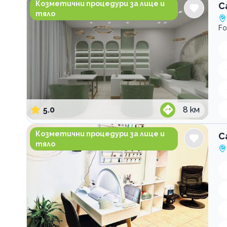
Козметични процедури за лице и
C
тяло
Fo
5.0
8
км
Салон за красота Cattleya
Козметични процедури за лице и
С
тяло