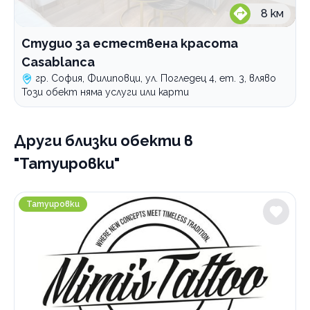
8
км
Студио за естествена красота
Casablanca
гр. София, Филиповци, ул. Погледец 4, ет. 3, вляво
Този обект няма услуги или карти
Други близки обекти
в
"Татуировки"
Mimi`s Tattoo
Татуировки