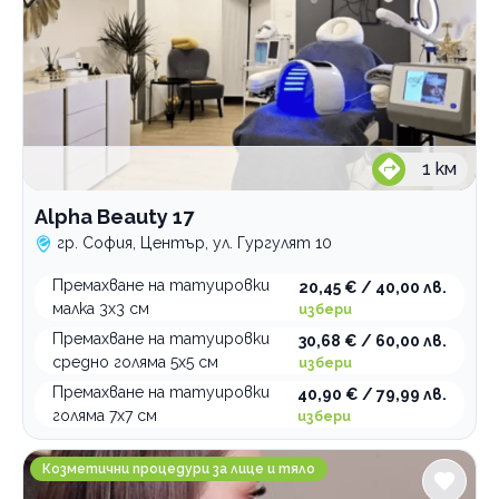
1
км
Alpha Beauty 17
гр. София, Център, ул. Гургулят 10
Премахване на татуировки
20,45 € / 40,00 лв.
малка 3х3 см
избери
Премахване на татуировки
30,68 € / 60,00 лв.
средно голяма 5х5 см
избери
Премахване на татуировки
40,90 € / 79,99 лв.
голяма 7х7 см
избери
FX Studio Салон за красота
Козметични процедури за лице и тяло