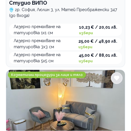
Студио ВИПО
гр. София, Люлин 3, ул. Матей Преображенски 347
(до входа)
Лазерно премахване на
10,23 € / 20,01 лв.
татуировка 1х1 см
избери
Лазерно премахване на
25,00 € / 48,90 лв.
татуировка 3х3 см
избери
Лазерно премахване на
45,00 € / 88,01 лв.
татуировка 5х5 см
избери
Студио за естествена красота Casablanca
Козметични процедури за лице и тяло