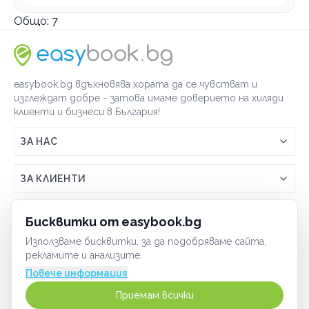
Общо:
7
easybook.bg вдъхновява хората да се чувстват и
изглеждат добре - затова имаме доверието на хиляди
клиенти и бизнеси в България!
ЗА НАС
Връзка с easybook.bg
ЗА КЛИЕНТИ
Как работи easybook
Общи условия
ЗА ТЪРГОВЦИ
Бисквитки от easybook.bg
Често задавани въпроси
Условия за ползване
Използваме бисквитки, за да подобряваме сайта,
Включи бизнеса си
ОБЩИ
рекламите и анализите.
GDPR политика
Управлявай ефективно с easybook
Повече информация
Бисквитки
Сигурност
Приемам всички
Начин на плащане