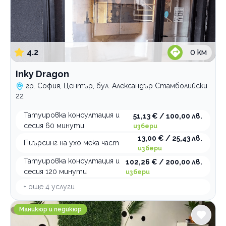
4.2
0
км
Inky Dragon
гр. София, Център, бул. Александър Стамболийски
22
Татуировка консултация и
51,13 € / 100,00 лв.
сесия 60 минути
избери
13,00 € / 25,43 лв.
Пиърсинг на ухо мека част
избери
Татуировка консултация и
102,26 € / 200,00 лв.
сесия 120 минути
избери
+ още
4
услуги
Progressive Art Studio
Маникюр и педикюр