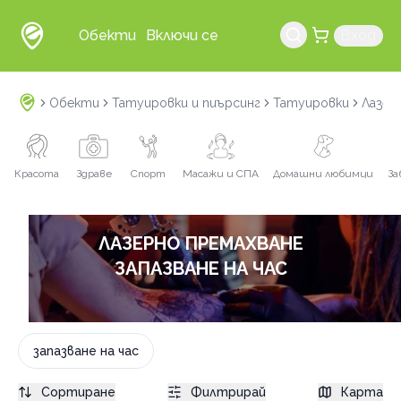
Обекти
Включи се
Вход
Обекти
Татуировки и пиърсинг
Татуировки
Лазер
Красота
Здраве
Спорт
Масажи и СПА
Домашни любимци
За
ЛАЗЕРНО ПРЕМАХВАНЕ
ЗАПАЗВАНЕ НА ЧАС
запазване на час
Сортиране
Филтрирай
Карта