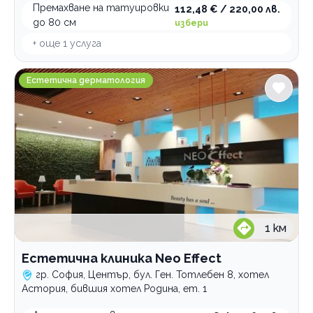
Премахване на татуировки
112,48 € / 220,00 лв.
до 80 см
избери
+ още
1
услуга
Естетична клиника Neo Effect
Естетична дерматология
1
км
Естетична клиника Neo Effect
гр. София, Център, бул. Ген. Тотлебен 8, хотел
Астория, бившия хотел Родина, ет. 1