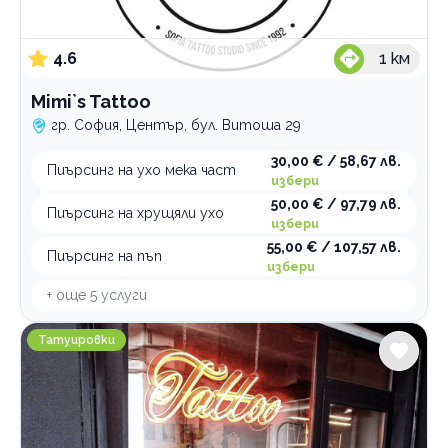
4.6
1
км
Mimi`s Tattoo
гр. София, Център, бул. Витоша 29
30,00 € / 58,67 лв.
Пиърсинг на ухо мека част
избери
50,00 € / 97,79 лв.
Пиърсинг на хрущяли ухо
избери
55,00 € / 107,57 лв.
Пиърсинг на пъп
избери
+ още
5
услуги
Inky Dragon
Татуировки