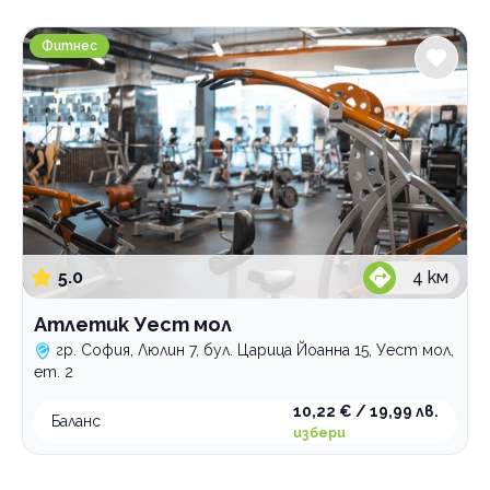
Градове
Атлетик Уест мол
София
Фитнес
Люлин 7
Услуги
Аеробика
Групови тренировки
интензивна
класическа
aero dance тренировка
степ аеробика
balance
5.0
4
км
body workout тренировка
combat тренировкa
Атлетик Уест мол
fat burning тренировка
гр. София, Люлин 7, бул. Царица Йоанна 15, Уест мол,
fit ball занимания с топка
ет. 2
fit kids тренировка за деца
10,22 € / 19,99 лв.
Баланс
HIIT тренировка
избери
insanity тренировка