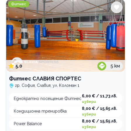
Фитнес СЛАВИЯ СПОРТЕС
Фитнес
5.0
5
км
Фитнес СЛАВИЯ СПОРТЕС
гр. София, Славия, ул. Коломан 1
6,00 € / 11,73 лв.
Еднократно посещение Фитнес
избери
8,00 € / 15,65 лв.
Кондиционна тренировка
избери
8,00 € / 15,65 лв.
Power Balance
избери