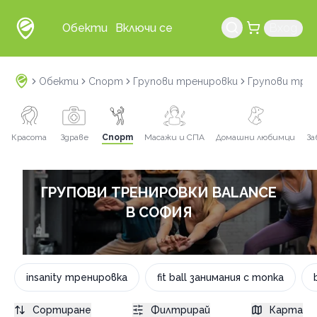
Обекти
Включи се
Вход
Обекти
Спорт
Групови тренировки
Групови тре
Красота
Здраве
Спорт
Масажи и СПА
Домашни любимци
За
ГРУПОВИ ТРЕНИРОВКИ BALANCE
В СОФИЯ
insanity тренировка
fit ball занимания с топка
Сортиране
Филтрирай
Карта