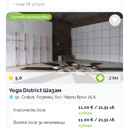
+ още
18
услуги
Yoga District Шазам
Групови тренировки
5.0
2
км
Yoga District Шазам
гр. София, Лозенец, бул. Черни връх 25 А
11,00 € / 21,51 лв.
Класическа йога
избери
11,00 € / 21,51 лв.
Виняса йога за начинаещи
избери