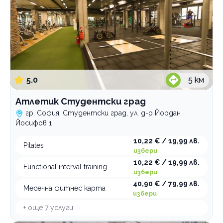
5.0
5
км
Атлетик Студентски град
гр. София, Студентски град, ул. д-р Йордан
Йосифов 1
10,22 € / 19,99 лв.
Pilates
избери
10,22 € / 19,99 лв.
Functional interval training
избери
40,90 € / 79,99 лв.
Месечна фитнес карта
избери
+ още
7
услуги