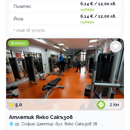
6,14 € / 12,00 лв.
Пилатес
избери
6,14 € / 12,00 лв.
Йога
избери
+ още
16
услуги
Атлетик Янко Сакъзов
Фитнес
5.0
2
км
Атлетик Янко Сакъзов
гр. София, Център, бул. Янко Сакъзов 78