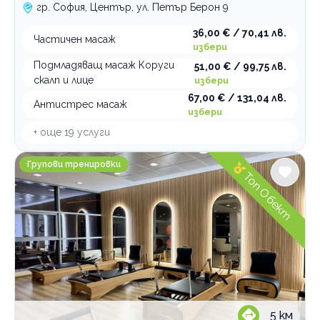
Тенис на корт
гр. София, Център, ул. Петър Берон 9
Зимни спортове
36,00 € / 70,41 лв.
Частичен масаж
избери
Футбол
Подмладяващ масаж Коруги
51,00 € / 99,75 лв.
скалп и лице
избери
По домовете
67,00 € / 131,04 лв.
Антистрес масаж
избери
+ още
19
услуги
REFORMER SPACE pilates & wellness
Групови тренировки
Топ Обект
5
км