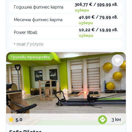
306,77 € / 599,99 лв.
Годишна фитнес карта
избери
40,90 € / 79,99 лв.
Месечна фитнес карта
избери
10,22 € / 19,99 лв.
Power fitball
избери
+ още
7
услуги
Sofia Pilates
Групови тренировки
5.0
3
км