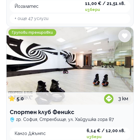
11,00 € / 21,51 лв.
Йогалатес
избери
+ още
47
услуги
Спортен клуб Феникс
Групови тренировки
5.0
3
км
Спортен клуб Феникс
гр. София, Стрелбище, ул. Хайдушка гора 87
6,14 € / 12,00 лв.
Канго Джъмпс
избери