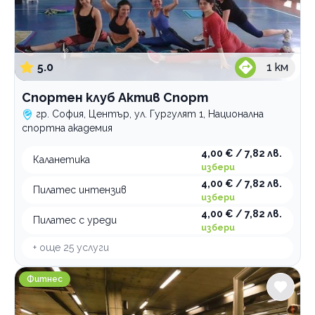
5.0
1
км
Спортен клуб Актив Спорт
гр. София, Център, ул. Гургулят 1, Национална
спортна академия
4,00 € / 7,82 лв.
Каланетика
избери
4,00 € / 7,82 лв.
Пилатес интензив
избери
4,00 € / 7,82 лв.
Пилатес с уреди
избери
+ още
25
услуги
Атлетик Студентски град
Фитнес