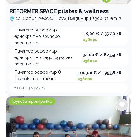
REFORMER SPACE pilates & wellness
гр. София, Левски Г, бул. Владимир Вазов 39, ет. 3
Пилатес реформър
18,00 € / 35,20 лв.
еднократно групово
избери
посещение
Пилатес реформър
32,00 € / 62,59 лв.
еднократно индивидуално
избери
посещение
Пилатес реформър 8
100,00 € / 195,58 лв.
групови посещения
избери
+ още
3
услуги
Спортен клуб Актив Спорт
Групови тренировки