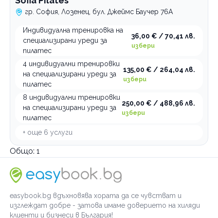
Sofia Pilates
гр. София, Лозенец, бул. Джеймс Баучер 76А
Индивидуална тренировка на
36,00 € / 70,41 лв.
специализирани уреди за
избери
пилатес
4 индивидуални тренировки
135,00 € / 264,04 лв.
на специализирани уреди за
избери
пилатес
8 индивидуални тренировки
250,00 € / 488,96 лв.
на специализирани уреди за
избери
пилатес
+ още
6
услуги
Общо:
1
easybook.bg вдъхновява хората да се чувстват и
изглеждат добре - затова имаме доверието на хиляди
клиенти и бизнеси в България!