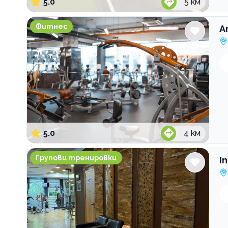
5.0
5
км
Атлетик Уест мол
Фитнес
А
5.0
4
км
Inergy Fitness & Pool Center
Групови тренировки
I