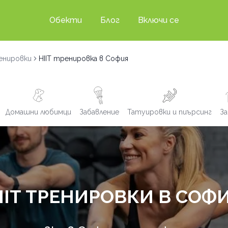
Обекти
Блог
Включи се
енировки
HIIT тренировка в София
Домашни любимци
Забавление
Татуировки и пиърсинг
За
IIT ТРЕНИРОВКИ В СОФ