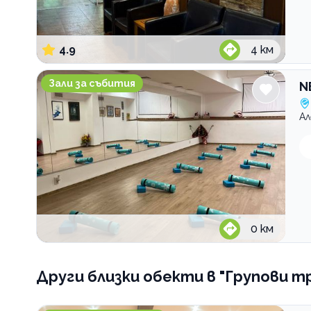
4.9
4
км
NEXUS Space
Зали за събития
N
Ал
0
км
Други близки обекти
в "Групови т