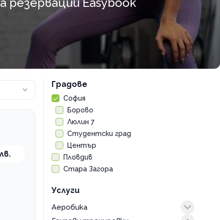
за резервации Easybook
Градове
София
Борово
Люлин 7
Студентски град
Център
лв.
Пловдив
Стара Загора
Услуги
Аеробика