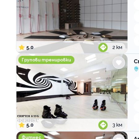
5.0
2
км
Спортен клуб Феникс
Групови тренировки
С
5.0
3
км
Атлетик Янко Сакъзов
Фитнес
А