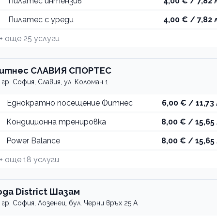
Пилатес интензив
4,00 € / 7,82 
Пилатес с уреди
4,00 € / 7,82 
+ още
25
услуги
итнес СЛАВИЯ СПОРТЕС
гр. София, Славия, ул. Коломан 1
Еднократно посещение Фитнес
6,00 € / 11,73 
Кондиционна тренировка
8,00 € / 15,65 
Power Balance
8,00 € / 15,65 
+ още
18
услуги
oga District Шазам
гр. София, Лозенец, бул. Черни връх 25 А