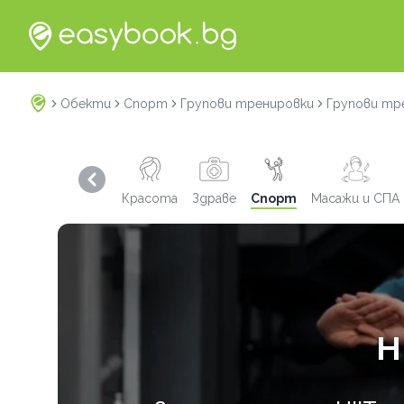
Обекти
Спорт
Групови тренировки
Групови тр
Previous slide
Красота
Здраве
Спорт
Масажи и СПА
H