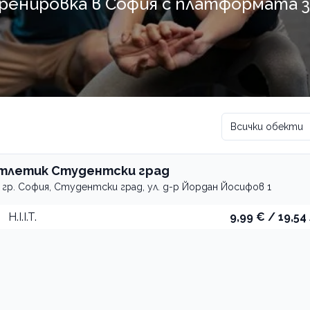
тренировка в София с платформата 
Всички обекти
тлетик Студентски град
гр. София, Студентски град, ул. д-р Йордан Йосифов 1
H.I.I.T.
9,99 € / 19,54 