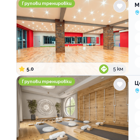
M Sport&kids
Групови тренировки
M
5.0
5
км
Център за здравословен живот Vita Rama
Групови тренировки
Ц