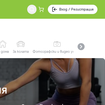
Вход / Регистрация
Next slide
 дома
За колата
Фотографски и видео услуги
Заведения
ИЯ