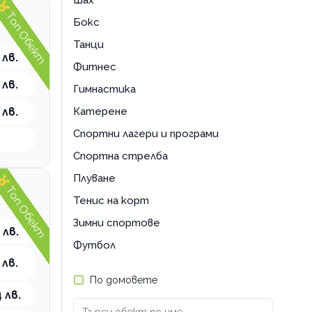
Шах
Топ Обект
Бокс
Танци
 лв.
Фитнес
 лв.
Гимнастика
 лв.
Катерене
Спортни лагери и програми
Спортна стрелба
Плуване
Топ Обект
Тенис на корт
Зимни спортове
 лв.
Футбол
 лв.
По домовете
 лв.