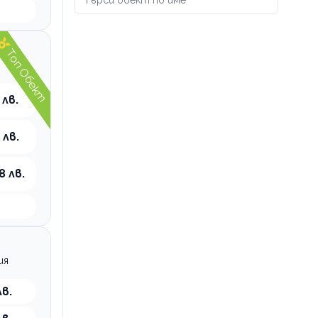
Топ Обект
 лв.
 лв.
8 лв.
ия
лв.