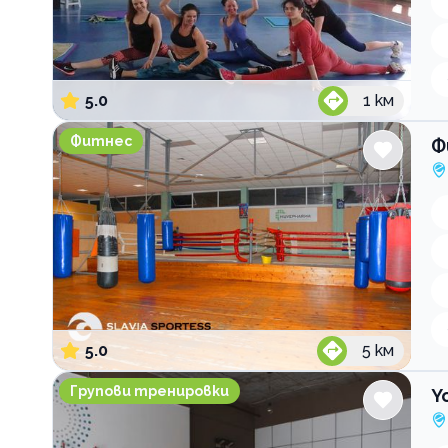
5.0
1
км
Фитнес СЛАВИЯ СПОРТЕС
Фитнес
Ф
5.0
5
км
Yoga District Шазам
Групови тренировки
Y