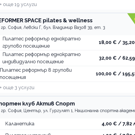
+ още
19
услуги
EFORMER SPACE pilates & wellness
гр. София, Левски Г, бул. Владимир Вазов 39, ет. 3
Пилатес реформър еднократно
18,00 € / 35,20
групово посещение
Пилатес реформър еднократно
32,00 € / 62,59
индивидуално посещение
Пилатес реформър 8 групови
100,00 € / 195,5
посещения
+ още
3
услуги
портен клуб Актив Спорт
гр. София, Център, ул. Гургулят 1, Национална спортна академ
Каланетика
4,00 € / 7,82 