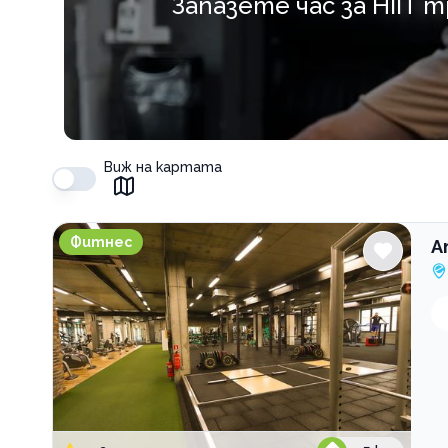
Запазете час за HIIT 
Виж на картата
Атлетик Студентски град
Фитнес
А