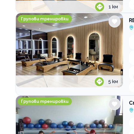
1
км
REFORMER SPACE pilates & wellness
Групови тренировки
R
5
км
Спортен клуб Актив Спорт
Групови тренировки
С