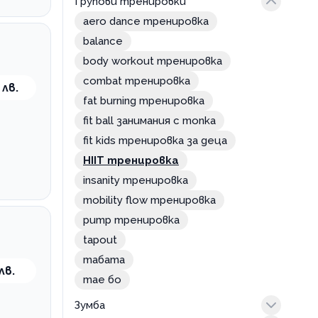
Групови тренировки
интензивна
класическа
aero dance тренировка
степ аеробика
balance
body workout тренировка
combat тренировкa
 лв.
fat burning тренировка
fit ball занимания с топка
fit kids тренировка за деца
HIIT тренировка
insanity тренировка
mobility flow тренировка
pump тренировка
tapout
табата
лв.
тае бо
Зумба