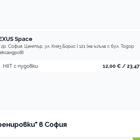
EXUS Space
гр. София, Център, ул. Княз Борис I 121 (на ъгъла с бул. Тодор
ександров)
HIIT с пудовки
12,00 € / 23,47
ренировки" в София