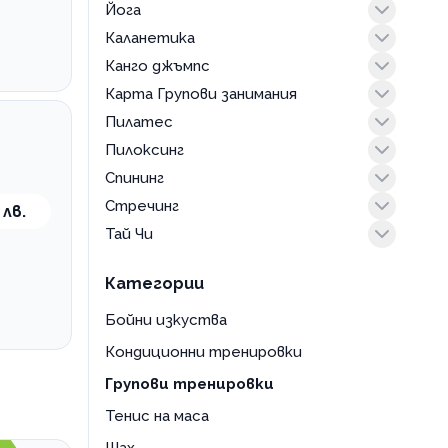
Йога
zumba танци
Каланетика
face yoga
Канго джъмпс
fat burning yoga
тренировка
Карта Групови занимания
power yoga
kangoo jumps тренировка
Пилатес
ащанга
абонамент
Пилоксинг
виняса флоу
интензивен
Спининг
за бременни
йога пилатес
тренировка
Стречинг
за деца
класически
тренировка
 лв.
Тай Чи
ин
мат
тренировка
индивидуално
с уреди
тренировка
Категории
класическа
кундалини
Бойни изкуства
лечебна
Кондиционни тренировки
стречинг
Групови тренировки
флай
Тенис на маса
хатха