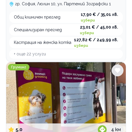
гр. София, Люлин 10, ул. Партений Зографски 1
17,90 € / 35,01 лв.
Общ клиничен преглед
избери
23,01 € / 45,00 лв.
Специализиран преглед
избери
127,82 € / 249,99 лв.
Кастрация на женска котка
избери
+ още
22
услуги
ZooMall
Груминг
5.0
4
км