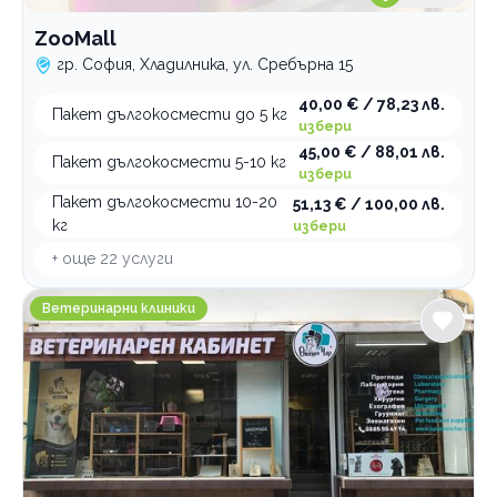
ZooMall
гр. София, Хладилника, ул. Сребърна 15
40,00 € / 78,23 лв.
Пакет дългокосмести до 5 кг
избери
45,00 € / 88,01 лв.
Пакет дългокосмести 5-10 кг
избери
Пакет дългокосмести 10-20
51,13 € / 100,00 лв.
кг
избери
+ още
22
услуги
Ветеринарен кабинет и зоомагазин Опашен чар
Ветеринарни клиники