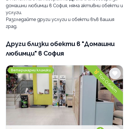
домашни любимци в София
, няма активни обекти и
Категории
услуги.
Фотосесия за домашни любимци
Разгледайте други услуги и обекти във вашия
град.
Училище за кучета
Ветеринарни клиники
Други близки обекти
в "Домашни
Грижа за домашни любимци
любимци" в София
Храна за домашни любимци
Хотел за домашни любимци
Ветеринарна клиника Джулайвет Слатина
Ветеринарни клиники
Груминг
Топ Обект
По домовете