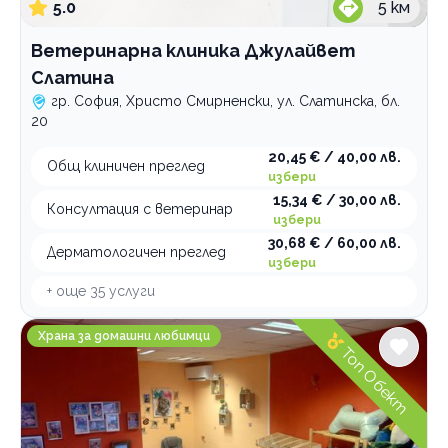
5.0
5
км
Ветеринарна клиника Джулайвет
Слатина
гр. София, Христо Смирненски, ул. Слатинска, бл.
20
20,45 € / 40,00 лв.
Общ клиничен преглед
избери
15,34 € / 30,00 лв.
Консултация с ветеринар
избери
30,68 € / 60,00 лв.
Дерматологичен преглед
избери
+ още
35
услуги
Пекарната на Арис и Кики
Храна за домашни любимци
Топ Обект