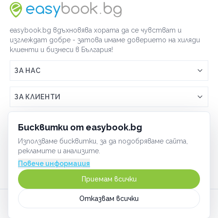
easybook.bg вдъхновява хората да се чувстват и
изглеждат добре - затова имаме доверието на хиляди
клиенти и бизнеси в България!
ЗА НАС
Връзка с easybook.bg
ЗА КЛИЕНТИ
Как работи easybook
Общи условия
ЗА ТЪРГОВЦИ
Бисквитки от easybook.bg
Често задавани въпроси
Условия за ползване
Използваме бисквитки, за да подобряваме сайта,
Включи бизнеса си
ОБЩИ
рекламите и анализите.
GDPR политика
Управлявай ефективно с easybook
Повече информация
Бисквитки
Сигурност
Приемам всички
Начин на плащане
Отказвам всички
Карта на сайта
©
2026
Всички права запазени.