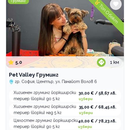
Груминг
Топ Обект
5.0
1
км
Pet Valley Груминг
гр. София, Център, ул. Панайот Волов 6
Хигиенен груминг йоркширски
30,00 € / 58,67 лв.
териер (йорки) до 5 кг
избери
Хигиенен груминг йоркширски
35,00 € / 68,45 лв.
териер (йорки) над 5 кг
избери
Цялостен груминг йоркширски
40,00 € / 78,23 лв.
териер (йорки) до 5 кг
избери