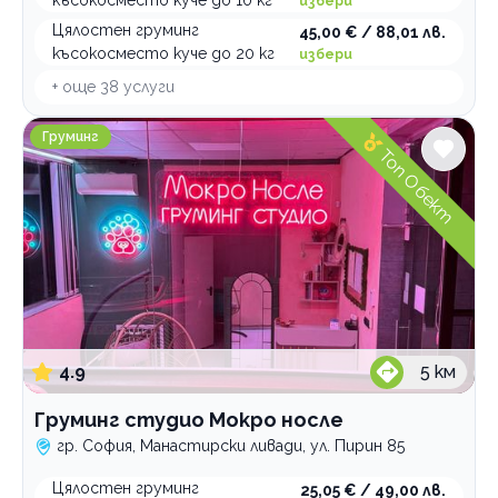
късокосместо куче до 10 кг
избери
Цялостен груминг
45,00 € / 88,01 лв.
късокосместо куче до 20 кг
избери
+ още
38
услуги
Груминг студио Мокро носле
Груминг
Топ Обект
4.9
5
км
Груминг студио Мокро носле
гр. София, Манастирски ливади, ул. Пирин 85
Цялостен груминг
25,05 € / 49,00 лв.