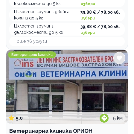
късокосмести до 5 кг
избери
Цялостен груминг двойна
39,88 € / 78,00 лв.
козина до 5 кг
избери
Цялостен груминг
39,88 € / 78,00 лв.
дългокосмести до 5 кг
избери
+ още
36
услуги
Ветеринарна клиника ОРИОН
Ветеринарни клиники
5.0
5
км
Ветеринарна клиника ОРИОН