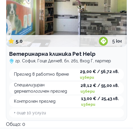
5.0
5
км
Ветеринарна клиника Pet Help
гр. София, Гоце Делчев, бл. 261, вход Г, партер
29,00 € / 56,72 лв.
Преглед в работно време
избери
Специализиран
28,12 € / 55,00 лв.
дерматологичен преглед
избери
13,00 € / 25,43 лв.
Контролен преглед
избери
+ още
10
услуги
Общо:
0