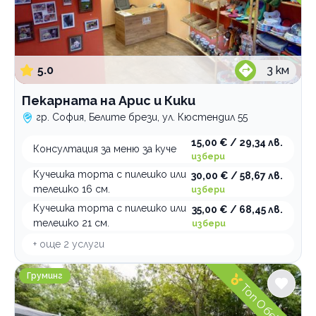
5.0
3
км
Пекарната на Арис и Кики
гр. София, Белите брези, ул. Кюстендил 55
15,00 € / 29,34 лв.
Консултация за меню за куче
избери
Кучешка торта с пилешко или
30,00 € / 58,67 лв.
телешко 16 см.
избери
Кучешка торта с пилешко или
35,00 € / 68,45 лв.
телешко 21 см.
избери
+ още
2
услуги
Puppy Bubbles Хотел и Груминг
Груминг
Топ Обект