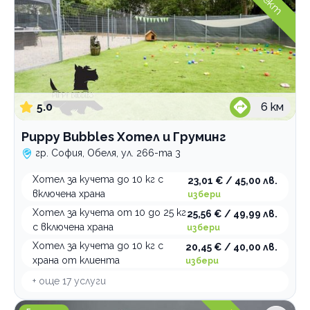
5.0
6
км
Puppy Bubbles Хотел и Груминг
гр. София, Обеля, ул. 266-та 3
Хотел за кучета до 10 кг с
23,01 € / 45,00 лв.
включена храна
избери
Хотел за кучета от 10 до 25 кг
25,56 € / 49,99 лв.
с включена храна
избери
Хотел за кучета до 10 кг с
20,45 € / 40,00 лв.
храна от клиента
избери
+ още
17
услуги
Pet Valley Груминг