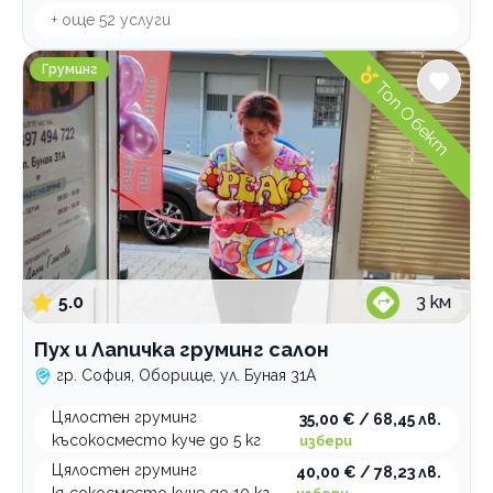
+ още
52
услуги
Пух и Лапичка груминг салон
Груминг
Топ Обект
5.0
3
км
Пух и Лапичка груминг салон
гр. София, Оборище, ул. Буная 31А
Цялостен груминг
35,00 € / 68,45 лв.
късокосместо куче до 5 кг
избери
Цялостен груминг
40,00 € / 78,23 лв.