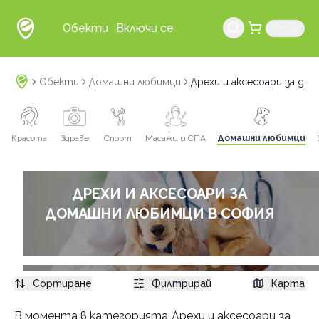
Обекти
Включи се
Вход
Обекти
Домашни любимци
Дрехи и аксесоари за до
Красота
Здраве
Спорт
Масажи и СПА
Домашни любимци
ДРЕХИ И АКСЕСОАРИ ЗА
ДОМАШНИ ЛЮБИМЦИ В СОФИЯ
Сортиране
Филтрирай
Карта
Услуги
В момента в
категорията Дрехи и аксесоари за