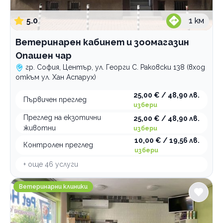
5.0
1
км
Ветеринарен кабинет и зоомагазин
Опашен чар
гр. София, Център, ул. Георги С. Раковски 138 (вход
откъм ул. Хан Аспарух)
25,00 € / 48,90 лв.
Първичен преглед
избери
Преглед на екзотични
25,00 € / 48,90 лв.
животни
избери
10,00 € / 19,56 лв.
Контролен преглед
избери
+ още
46
услуги
Ветеринарна клиника Pet Help
Ветеринарни клиники