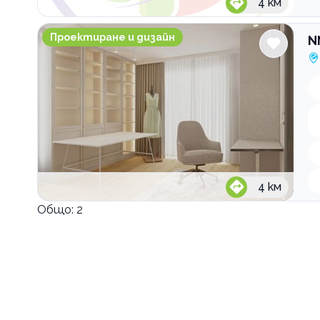
4
км
NN Architecture | Interior design
Проектиране и дизайн
N
4
км
Общо:
2