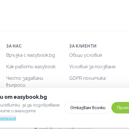
ЗА НАС
ЗА КЛИЕНТИ
Връзка с easybook.bg
Общи условия
Как работи easybook
Условия за ползване
Често задавани
GDPR политика
въпроси
Сигурност
и от easybook.bg
исквитки, за да подобряваме
Отказвам всички
Прием
мите и анализите.
ормация