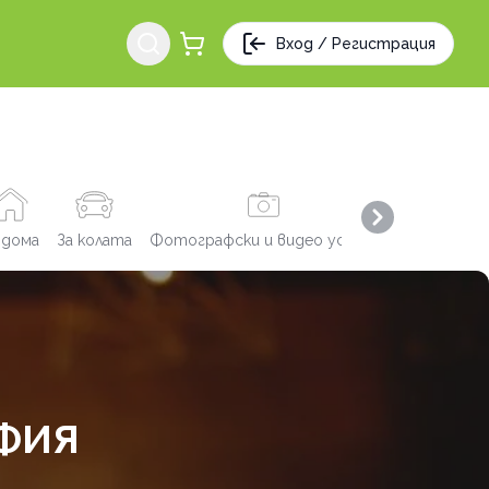
Вход / Регистрация
Next slide
 дома
За колата
Фотографски и видео услуги
Заведения
ОФИЯ