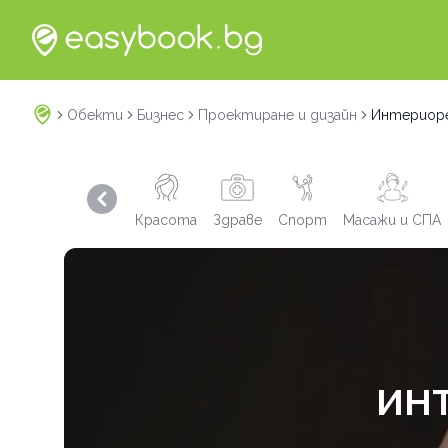
Обекти
Бизнес
Проектиране и дизайн
Интериоре
Previous slide
Красота
Здраве
Спорт
Масажи и СПА
ИНТ