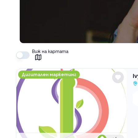
Виж на картата
Ivys Design
Дигитален маркетинг
I