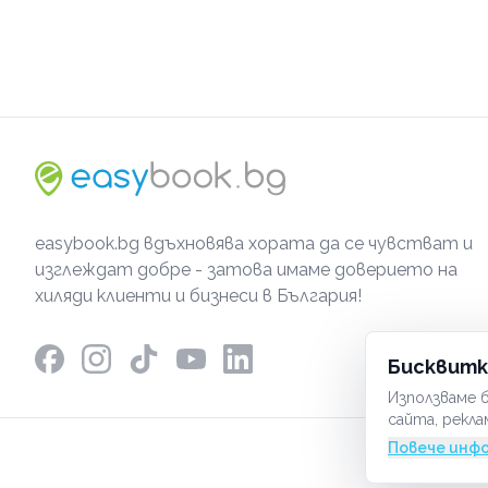
easybook.bg вдъхновява хората да се чувстват и
изглеждат добре - затова имаме доверието на
хиляди клиенти и бизнеси в България!
Бисквитк
Използваме б
сайта, рекла
Повече инф