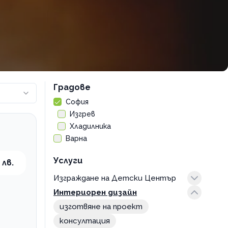
Градове
София
Изгрев
Хладилника
Варна
Услуги
 лв.
Изграждане на Детски Център
Интериорен дизайн
проектиране и управление
изготвяне на проект
консултация