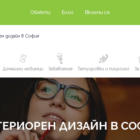
Обекти
Блог
Включи се
н дизайн в София
Домашни любимци
Забавление
Татуировки и пиърсинг
За
ЕРИОРЕН ДИЗАЙН В С