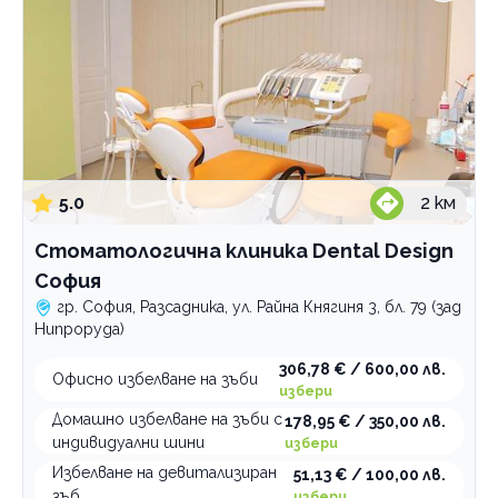
5.0
2
км
Стоматологична клиника Dental Design
София
гр. София, Разсадника, ул. Райна Княгиня 3, бл. 79 (зад
Нипроруда)
306,78 € / 600,00 лв.
Офисно избелване на зъби
избери
Домашно избелване на зъби с
178,95 € / 350,00 лв.
индивидуални шини
избери
Избелване на девитализиран
51,13 € / 100,00 лв.
зъб
избери