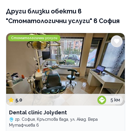
Други близки обекти
в
"Стоматологични услуги" в София
Dental clinic Jolydent
Стоматологични услуги
5.0
5
км
Dental clinic Jolydent
гр. София, Кръстова вада, ул. Акад. Вера
Мутафчиева 6