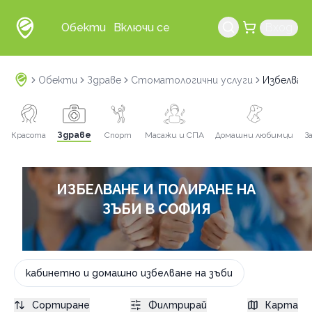
Обекти
Включи се
Вход
Обекти
Здраве
Стоматологични услуги
Избелване
Красота
Здраве
Спорт
Масажи и СПА
Домашни любимци
З
ИЗБЕЛВАНЕ И ПОЛИРАНЕ НА
ЗЪБИ В СОФИЯ
кабинетно и домашно избелване на зъби
Сортиране
Филтрирай
Карта