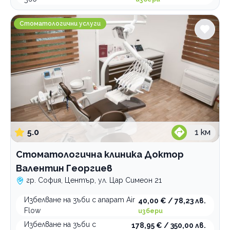
Стоматологична клиника Доктор Валентин Георги
Стоматологични услуги
5.0
1
км
Стоматологична клиника Доктор
Валентин Георгиев
гр. София, Център, ул. Цар Симеон 21
Избелване на зъби с апарат Air
40,00 € / 78,23 лв.
Flow
избери
Избелване на зъби с
178,95 € / 350,00 лв.