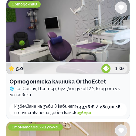
фасети
Психология и психотерапия
Ортодонтска клиника OrthoEstet
Ортодонтия
Ортодонтия
Грижи за възрастни хора
Интравенозни терапии
Логопедични услуги
Имплантолог
Холистична и алтернативна медицина
5.0
1
км
Лаборатории
Медицински услуги
Ортодонтска клиника OrthoEstet
Рехабилитация
гр. София, Център, бул. Дондуков 22, вход от ул.
Бенковски
Стоматологични услуги
Избелване на зъби в кабинет
143,16 € / 280,00 лв.
и почистване на зъбен камък
избери
По домовете
Стоматологична клиника Dental Design София
Стоматологични услуги