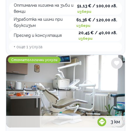
Оптимална хигиена на зъби и
51,13 € / 100,00 лв.
венци
избери
Изработка на шини при
61,36 € / 120,00 лв.
бруксизъм
избери
20,45 € / 40,00 лв.
Преглед и консултация
избери
+ още
1
услуга
Д-р Милен Ильов - Дентално студио
Стоматологични услуги
3
км