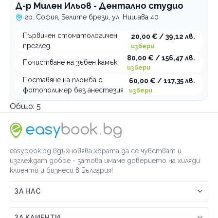
Д-р Милен Ильов - Дентално студио
гр. София, Белите брези, ул. Нишава 40
Първичен стоматологичен
20,00 € / 39,12 лв.
преглед
избери
80,00 € / 156,47 лв.
Почистване на зъбен камък
избери
Поставяне на пломба с
60,00 € / 117,35 лв.
фотополимер без анестезия
избери
Общо:
5
easybook.bg вдъхновява хората да се чувстват и
изглеждат добре - затова имаме доверието на хиляди
клиенти и бизнеси в България!
ЗА НАС
Връзка с easybook.bg
ЗА КЛИЕНТИ