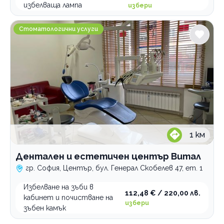
избелваща лампа
избери
Дентален и естетичен център Витал
Стоматологични услуги
1
км
Дентален и естетичен център Витал
гр. София, Център, бул. Генерал Скобелев 47, ет. 1
Избелване на зъби в
112,48 € / 220,00 лв.
кабинет и почистване на
избери
зъбен камък