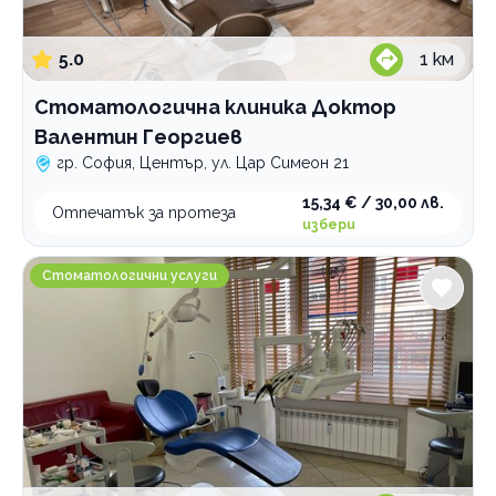
5.0
1
км
Стоматологична клиника Доктор
Валентин Георгиев
гр. София, Център, ул. Цар Симеон 21
15,34 € / 30,00 лв.
Отпечатък за протеза
избери
Дентален и естетичен център Витал
Стоматологични услуги