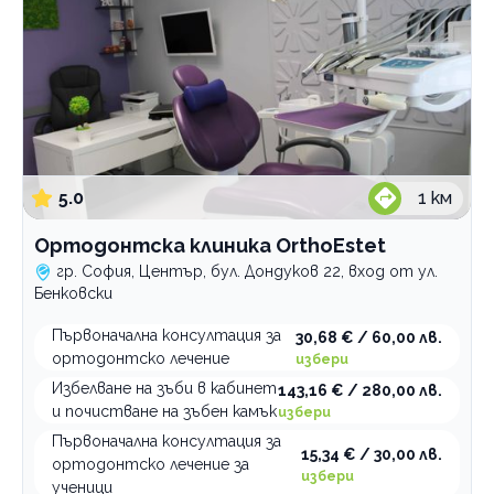
5.0
1
км
Ортодонтска клиника OrthoEstet
гр. София, Център, бул. Дондуков 22, вход от ул.
Бенковски
Първоначална консултация за
30,68 € / 60,00 лв.
ортодонтско лечение
избери
Избелване на зъби в кабинет
143,16 € / 280,00 лв.
и почистване на зъбен камък
избери
Първоначална консултация за
15,34 € / 30,00 лв.
ортодонтско лечение за
избери
ученици