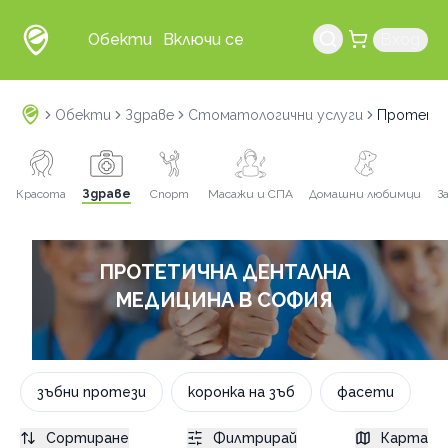
Обекти
Включи се
Вход
Обекти
Здраве
Стоматологични услуги
Протетич
Красота
Здраве
Спорт
Масажи и СПА
Домашни любимци
З
ПРОТЕТИЧНА ДЕНТАЛНА
МЕДИЦИНА В СОФИЯ
зъбни протези
коронка на зъб
фасети
Сортиране
Филтрирай
Карта