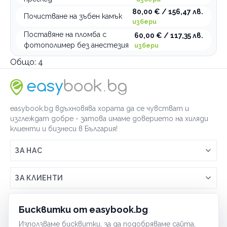
80,00 € / 156,47 лв.
Почистване на зъбен камък
избери
Поставяне на пломба с
60,00 € / 117,35 лв.
фотополимер без анестезия
избери
Общо:
4
easybook.bg вдъхновява хората да се чувстват и
изглеждат добре - затова имаме доверието на хиляди
клиенти и бизнеси в България!
ЗА НАС
Връзка с easybook.bg
ЗА КЛИЕНТИ
Как работи easybook
Общи условия
ЗА ТЪРГОВЦИ
Бисквитки от easybook.bg
Често задавани въпроси
Условия за ползване
Използваме бисквитки, за да подобряваме сайта,
Включи бизнеса си