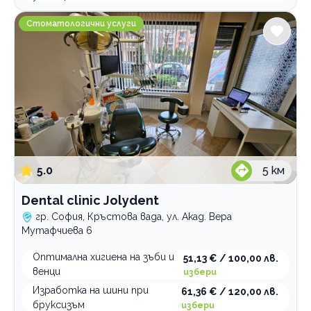
Dental clinic Jolydent
Стоматологични услуги
5.0
5
км
Dental clinic Jolydent
гр. София, Кръстова вада, ул. Акад. Вера
Мутафчиева 6
Оптимална хигиена на зъби и
51,13 € / 100,00 лв.
венци
избери
Изработка на шини при
61,36 € / 120,00 лв.
бруксизъм
избери