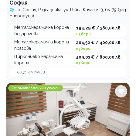
София
гр. София, Разсадника, ул. Райна Княгиня 3, бл. 79 (зад
Нипроруда)
Металокерамична корона
194,29 € / 380,00 лв.
безпрагова
избери
Металокерамична корона
204,52 € / 400,00 лв.
прагова
избери
Циркониево керамична
409,03 € / 800,00 лв.
корона
избери
+ още
3
услуги
Стоматологична клиника Доктор Валентин Георги
Стоматологични услуги