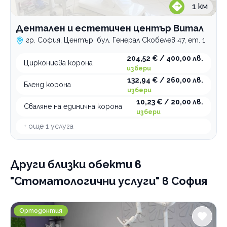
1
км
Дентален и естетичен център Витал
гр. София, Център, бул. Генерал Скобелев 47, ет. 1
204,52 € / 400,00 лв.
Циркониева корона
избери
132,94 € / 260,00 лв.
Бленд корона
избери
10,23 € / 20,00 лв.
Сваляне на единична корона
избери
+ още
1
услуга
Други близки обекти
в
"Стоматологични услуги" в София
Ортодонтска клиника OrthoEstet
Ортодонтия