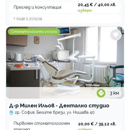
20,45 € / 40,00 лв.
Преглед и консултация
избери
+ още
1
услуга
Д-р Милен Ильов - Дентално студио
Стоматологични услуги
3
км
Д-р Милен Ильов - Дентално студио
гр. София, Белите брези, ул. Нишава 40
Първичен стоматологичен
20,00 € / 39,12 лв.
преглед
избери