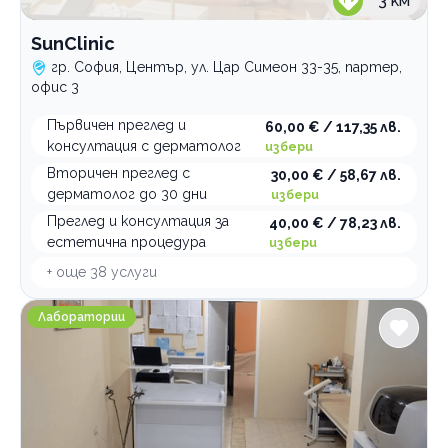
3
км
SunClinic
гр. София, Център, ул. Цар Симеон 33-35, партер,
офис 3
Първичен преглед и
60,00 € / 117,35 лв.
консултация с дерматолог
избери
Вторичен преглед с
30,00 € / 58,67 лв.
дерматолог до 30 дни
избери
Преглед и консултация за
40,00 € / 78,23 лв.
естетична процедура
избери
+ още
38
услуги
Медицинска лаборатория Karilab
Лаборатории