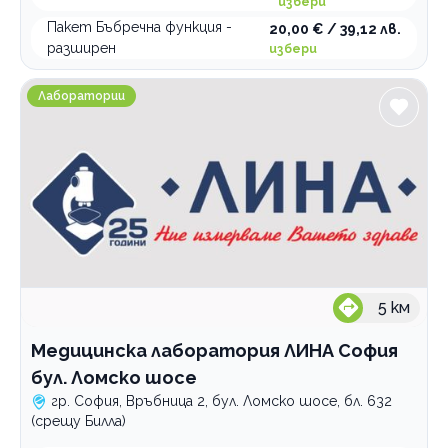
избери
Изследвания при бременност
пакети
Русе
Пакет Бъбречна функция -
20,00 € / 39,12 лв.
Метаболитен скрининг
пакети
Царево
разширен
избери
Севлиево
пакети
Категории
Медицинска лаборатория ЛИНА София бул. Ломско 
Лаборатории
Психология и психотерапия
Ортодонтия
Грижи за възрастни хора
Интравенозни терапии
Логопедични услуги
Имплантолог
5
км
Холистична и алтернативна медицина
Лаборатории
Медицинска лаборатория ЛИНА София
бул. Ломско шосе
Медицински услуги
гр. София, Връбница 2, бул. Ломско шосе, бл. 632
Рехабилитация
(срещу Билла)
Стоматологични услуги