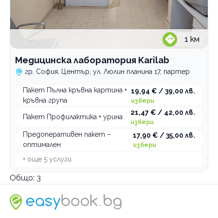
1
км
Медицинска лаборатория Karilab
гр. София, Център, ул. Люлин планина 17, партер
Пакет Пълна кръвна картина +
19,94 € / 39,00 лв.
кръвна група
избери
21,47 € / 42,00 лв.
Пакет Профилактика + урина
избери
Предоперативен пакет –
17,90 € / 35,00 лв.
оптимален
избери
+ още
5
услуги
Общо:
3