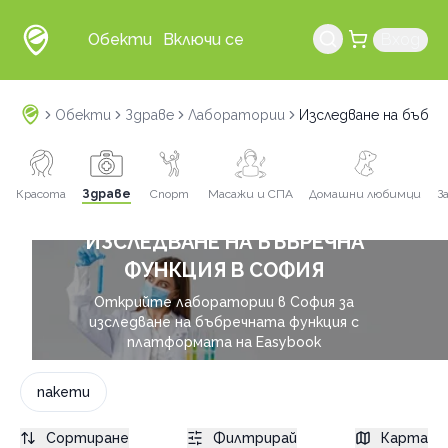
Обекти
Включи се
Вход
Обекти
Здраве
Лаборатории
Изследване на бъбре
Красота
Здраве
Спорт
Масажи и СПА
Домашни любимци
З
ИЗСЛЕДВАНЕ НА БЪБРЕЧНА
ФУНКЦИЯ В СОФИЯ
Открийте лаборатории в София за
изследване на бъбречната функция с
платформата на Easybook
пакети
Сортиране
Филтрирай
Карта