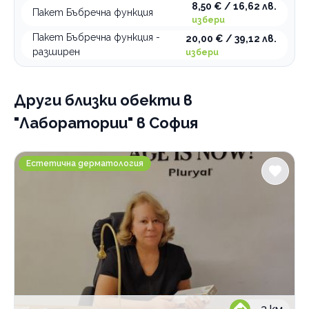
8,50 € / 16,62 лв.
Пакет Бъбречна функция
избери
По домовете
Пакет Бъбречна функция -
20,00 € / 39,12 лв.
разширен
избери
Други близки обекти
в
"Лаборатории" в София
SunClinic
Естетична дерматология