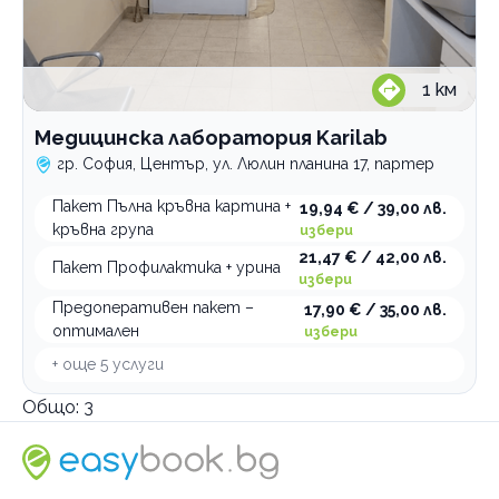
1
км
Медицинска лаборатория Karilab
гр. София, Център, ул. Люлин планина 17, партер
Пакет Пълна кръвна картина +
19,94 € / 39,00 лв.
кръвна група
избери
21,47 € / 42,00 лв.
Пакет Профилактика + урина
избери
Предоперативен пакет –
17,90 € / 35,00 лв.
оптимален
избери
+ още
5
услуги
Общо:
3