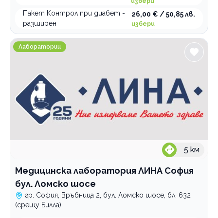
избери
Изследвания при бременност
пакети
Русе
Пакет Контрол при диабет -
26,00 € / 50,85 лв.
Метаболитен скрининг
пакети
Царево
разширен
избери
Севлиево
пакети
Категории
Медицинска лаборатория ЛИНА София бул. Ломско 
Лаборатории
Психология и психотерапия
Ортодонтия
Грижи за възрастни хора
Интравенозни терапии
Логопедични услуги
Имплантолог
5
км
Холистична и алтернативна медицина
Лаборатории
Медицинска лаборатория ЛИНА София
бул. Ломско шосе
Медицински услуги
гр. София, Връбница 2, бул. Ломско шосе, бл. 632
Рехабилитация
(срещу Билла)
Стоматологични услуги