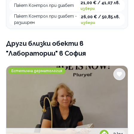
21,00 € / 41,07 лв.
Пакет Контрол при диабет
избери
По домовете
Пакет Контрол при диабет -
26,00 € / 50,85 лв.
разширен
избери
Други близки обекти
в
"Лаборатории" в София
SunClinic
Естетична дерматология