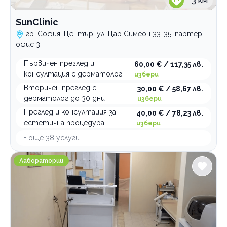
3
км
SunClinic
гр. София, Център, ул. Цар Симеон 33-35, партер,
офис 3
Първичен преглед и
60,00 € / 117,35 лв.
консултация с дерматолог
избери
Вторичен преглед с
30,00 € / 58,67 лв.
дерматолог до 30 дни
избери
Преглед и консултация за
40,00 € / 78,23 лв.
естетична процедура
избери
+ още
38
услуги
Медицинска лаборатория Karilab
Лаборатории