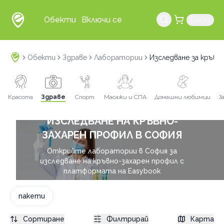
Обекти
Включи се
Вход
Обекти
Здраве
Лаборатории
Изследване за кръвн
Красота
Здраве
Спорт
Масажи и СПА
Домашни любимци
З
ИЗСЛЕДВАНЕ НА КРЪВНО-
ЗАХАРЕН ПРОФИЛ В СОФИЯ
Открийте лаборатории в София за
изследване на кръвно-захарен профил с
платформата на Easybook
пакети
Сортиране
Филтрирай
Карта