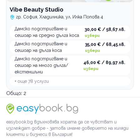
Vibe Beauty Studio
гр. София, Хладилника, ул. Илка Попова 4
Дамско подстригване и
30,00 € / 58,67 лв.
сешоар на средно дълга коса
избери
Дамско подстригване и
35,00 € / 68,45 лв.
сешоар на дълга коса
избери
Дамско подстригване и
46,00 € / 89,97 лв.
сешоар на много дълга/
избери
екстеншъни
+ още
78
услуги
Общо:
2
easybook.bg вдъхновява хората да се чувстват и
изглеждат добре - затова имаме доверието на хиляди
клиенти и бизнеси в България!