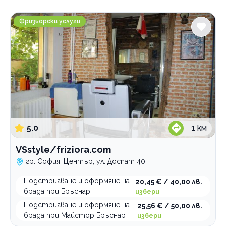
Градове
VSstyle/friziora.com
София
Фризьорски услуги
Люлин 3
Център
Услуги
Барбър шоп
бръснене и оформяне на брада
бръснене на глава
детско подстригване
5.0
1
км
мъжко подстригване
VSstyle/friziora.com
гр. София, Център, ул. Доспат 40
Категории
Подстригване и оформяне на
20,45 € / 40,00 лв.
Бръснари
брада при Бръснар
избери
Козметични процедури за лице и тяло
Подстригване и оформяне на
25,56 € / 50,00 лв.
брада при Майстор Бръснар
избери
Депилация, лазерна и фотоепилация