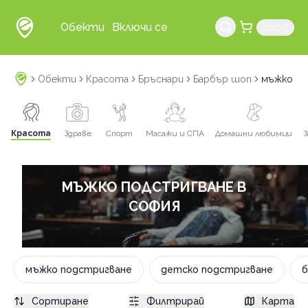
Обекти
Включи се
Вход
Обекти
Красота
Бръснари
Барбър шоп
мъжко по
Красота
Здраве
Спорт
Масажи и СПА
Домашни любимци
З
МЪЖКО ПОДСТРИГВАНЕ В
СОФИЯ
мъжко подстригване
детско подстригване
б
Сортиране
Филтрирай
Карта