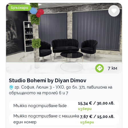
Studio Bohemi by Diyan Dimov
Естетична дерматология
Бръснари
Фризьорски услуги
Грим, мигли, вежди
Маникюр и педикюр
Професионални курсове
По домовете
7
км
Studio Bohemi by Diyan Dimov
гр. София, Люлин 3 - УХО, до бл. 371, павилиона на
обръщалото на тролей 6 и 7
15,34 € / 30,00 лв.
Мъжко подстригване fade
избери
Мъжко подстригване с машинка
7,67 € / 15,00 лв.
един номер
избери