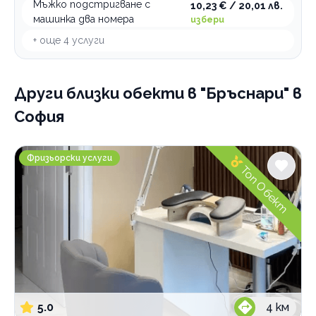
Мъжко подстригване с
10,23 € / 20,01 лв.
машинка два номера
избери
+ още
4
услуги
Други близки обекти
в "Бръснари" в
София
Vibe Beauty Studio
Фризьорски услуги
Топ Обект
5.0
4
км