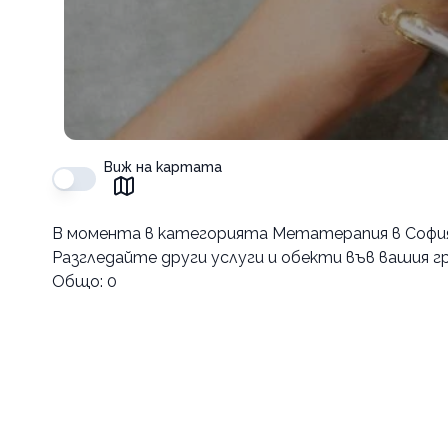
Виж на картата
В момента в
категорията Метатерапия в Софи
Разгледайте други услуги и обекти във вашия гр
Общо:
0