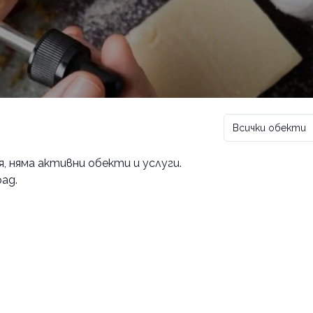
Всички обекти
я
, няма активни обекти и услуги.
ад.