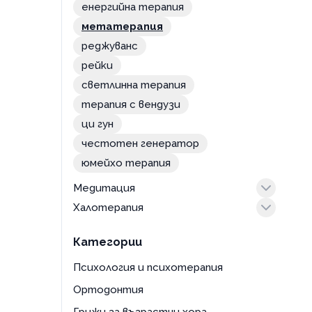
физиогномика
енергийна терапия
метатерапия
реджуванс
рейки
светлинна терапия
терапия с вендузи
ци гун
честотен генератор
юмейхо терапия
Медитация
Халотерапия
практики
солна стая
Категории
Психология и психотерапия
Ортодонтия