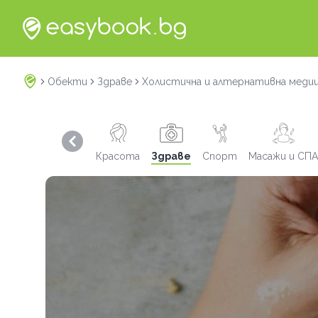
Обекти
Здраве
Холистична и алтернативна меди
Previous slide
Красота
Здраве
Спорт
Масажи и СПА