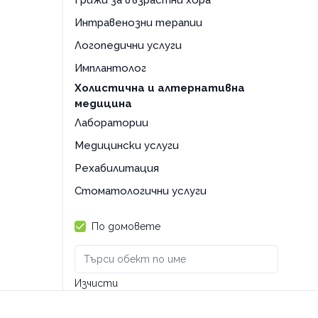
Грижи за възрастни хора
Интравенозни терапии
Логопедични услуги
Имплантолог
Холистична и алтернативна
медицина
Лаборатории
Медицински услуги
Рехабилитация
Стоматологични услуги
По домовете
Изчисти