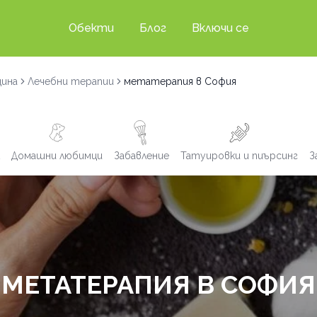
Обекти
Блог
Включи се
цина
Лечебни терапии
метатерапия в София
Домашни любимци
Забавление
Татуировки и пиърсинг
З
МЕТАТЕРАПИЯ В СОФИЯ