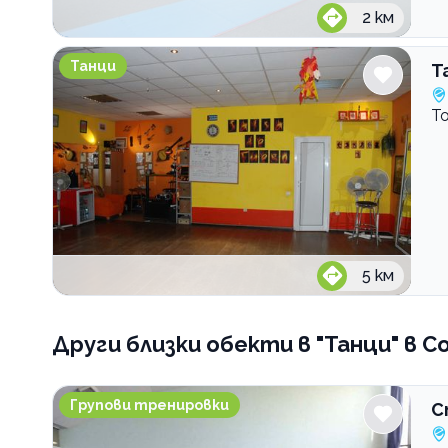
2
км
Танцова школа De Fuego
Танци
Т
Т
5
км
Други близки обекти
в "Танци" в С
Спортен клуб Актив Спорт
Групови тренировки
С