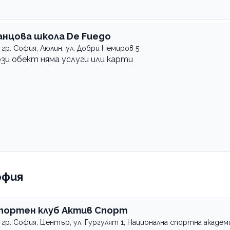
анцова школа De Fuego
гр. София, Люлин, ул. Добри Немиров 5
ози обект няма услуги или карти
офия
портен клуб Актив Спорт
гр. София, Център, ул. Гургулят 1, Национална спортна академ