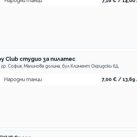
Народни танци
7,16 € / 14,00 
oy Club студио за пилатес
гр. София, Малинова долина, бул Климент Охридски 6Д
Народни танци
7,00 € / 13,69 