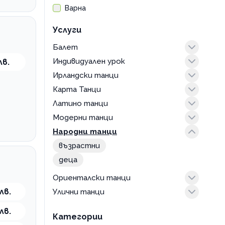
Варна
Услуги
Балет
Индивидуален урок
джаз балет възрастни
лв.
Ирландски танци
класически балет възрастни
танци
Карта Танци
класически балет деца
възрастни
Латино танци
модерен балет деца
абонамент
Модерни танци
бачата
Народни танци
зук
креативни танци възрастни
кизомба
модерни танци възрастни
възрастни
кубински танци
модерни танци деца
деца
латино танци възрастни
съвременни танци възрастни
Ориенталски танци
латино танци деца
лв.
Улични танци
бели денс
салса
брейк
лв.
суинг танци
Категории
к-поп танци