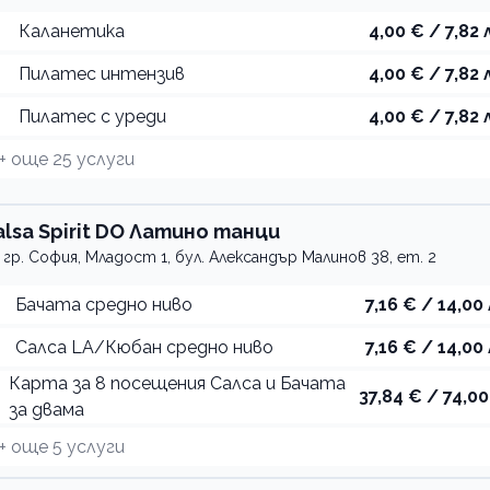
Каланетика
4,00 € / 7,82 
Пилатес интензив
4,00 € / 7,82 
Пилатес с уреди
4,00 € / 7,82 
+ още
25
услуги
alsa Spirit DO Латино танци
гр. София, Младост 1, бул. Александър Малинов 38, ет. 2
Бачата средно ниво
7,16 € / 14,00 
Салса LA/Кюбан средно ниво
7,16 € / 14,00 
Карта за 8 посещения Салса и Бачата
37,84 € / 74,00
за двама
+ още
5
услуги