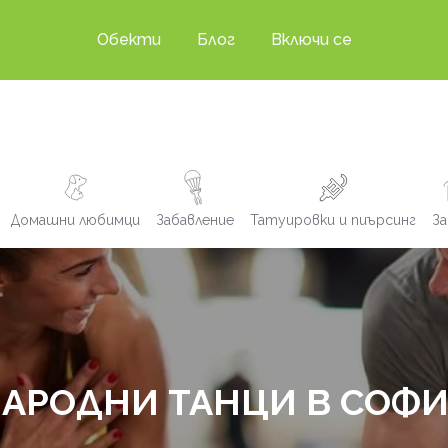
Обекти
Блог
Включи се
Домашни любимци
Забавление
Татуировки и пиърсинг
За
АРОДНИ ТАНЦИ В СОФ