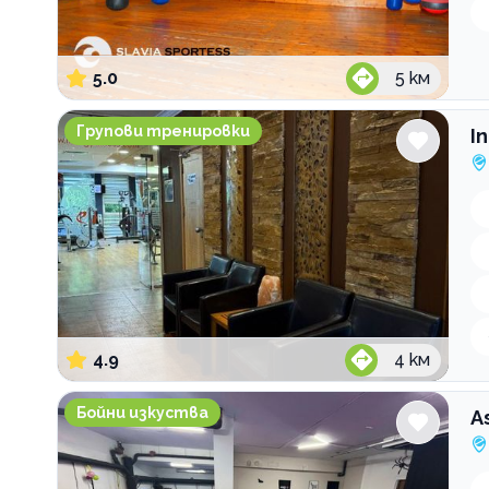
5.0
5
км
Inergy Fitness & Pool Center
Групови тренировки
I
4.9
4
км
Assei Dojo
Бойни изкуства
A