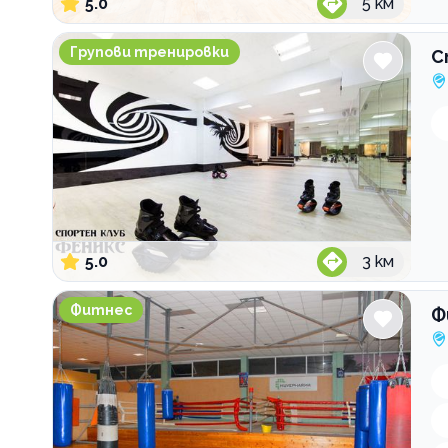
5.0
5
км
Спортен клуб Феникс
Групови тренировки
С
5.0
3
км
Фитнес СЛАВИЯ СПОРТЕС
Фитнес
Ф