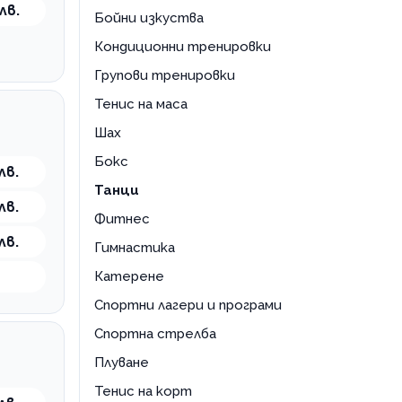
танго
лв.
хип-хоп възрастни
Бойни изкуства
ча-ча-ча
хип-хоп деца
Кондиционни тренировки
Групови тренировки
Тенис на маса
Шах
Бокс
лв.
Танци
лв.
Фитнес
лв.
Гимнастика
Катерене
Спортни лагери и програми
Спортна стрелба
Плуване
Тенис на корт