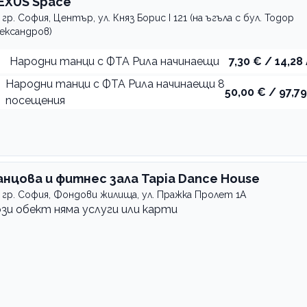
EXUS Space
гр. София, Център, ул. Княз Борис I 121 (на ъгъла с бул. Тодор
ександров)
Народни танци с ФТА Рила начинаещи
7,30 € / 14,28 
Народни танци с ФТА Рила начинаещи 8
50,00 € / 97,79
посещения
анцова и фитнес зала Tapia Dance House
гр. София, Фондови жилища, ул. Пражка Пролет 1А
ози обект няма услуги или карти