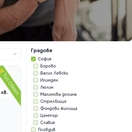
Градове
София
Борово
Васил Левски
Топ Обект
Илинден
Люлин
 лв.
Малинова долина
Стрелбище
Фондови жилища
Център
Славия
Пловдив