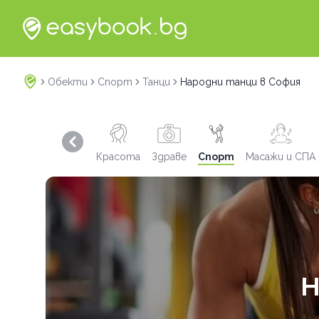
Обекти
Спорт
Танци
Народни танци в София
Previous slide
Красота
Здраве
Спорт
Масажи и СПА
Н