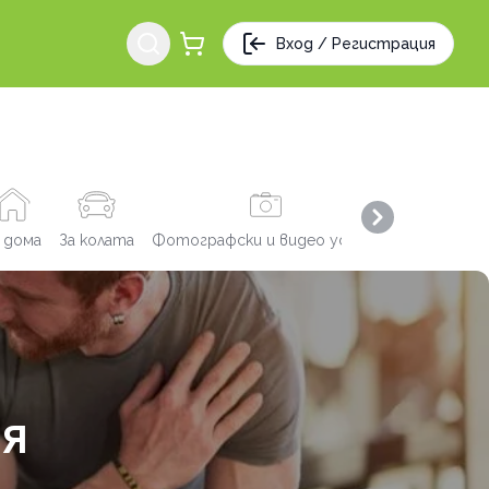
Вход / Регистрация
Next slide
 дома
За колата
Фотографски и видео услуги
Заведения
ИЯ