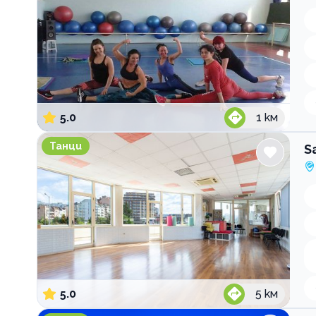
5.0
1
км
Salsa Spirit DO Латино танци
Танци
S
5.0
5
км