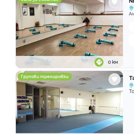
N
Ал
0
км
Танцова и фитнес зала Tapia Dance House
Групови тренировки
Т
Т