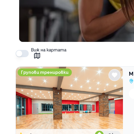
Виж на картата
M Sport&kids
Групови тренировки
M