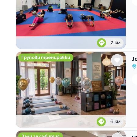
2
км
Joy Club студио за пилатес
Групови тренировки
J
6
км
NEXUS Space
Зали за събития