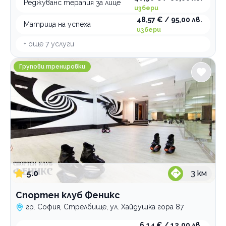
Реджуванс терапия за лице
избери
48,57 € / 95,00 лв.
Матрица на успеха
избери
+ още
7
услуги
Спортен клуб Феникс
Групови тренировки
5.0
3
км
Спортен клуб Феникс
гр. София, Стрелбище, ул. Хайдушка гора 87
6,14 € / 12,00 лв.