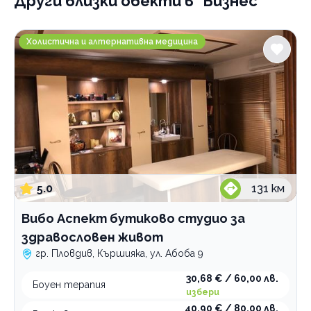
Други близки обекти
в "Бизнес"
Зали за събития
Професионални консултации
Вибо Аспект бутиково студио за здравословен жи
Холистична и алтернативна медицина
По домовете
5.0
131
км
Вибо Аспект бутиково студио за
здравословен живот
гр. Пловдив, Кършияка, ул. Абоба 9
30,68 € / 60,00 лв.
Боуен терапия
избери
40,90 € / 80,00 лв.