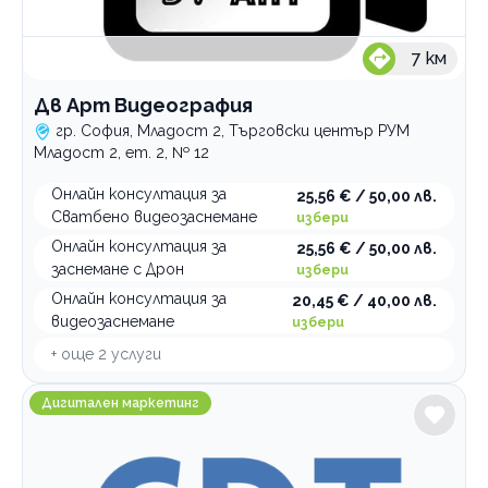
7
км
Дв Арт Видеография
гр. София, Младост 2, Търговски център РУМ
Младост 2, ет. 2, № 12
Онлайн консултация за
25,56 € / 50,00 лв.
Сватбено видеозаснемане
избери
Онлайн консултация за
25,56 € / 50,00 лв.
заснемане с Дрон
избери
Онлайн консултация за
20,45 € / 40,00 лв.
видеозаснемане
избери
+ още
2
услуги
Дигитална агенция Creative Digital Tower
Дигитален маркетинг