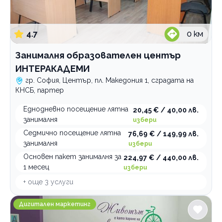
4.7
0
км
Занималня образователен център
ИНТЕРАКАДЕМИ
гр. София, Център, пл. Македония 1, сградата на
КНСБ, партер
Еднодневно посещение лятна
20,45 € / 40,00 лв.
занималня
избери
Седмично посещение лятна
76,69 € / 149,99 лв.
занималня
избери
Основен пакет занималня за
224,97 € / 440,00 лв.
1 месец
избери
+ още
3
услуги
Reshenia.com
Дигитален маркетинг