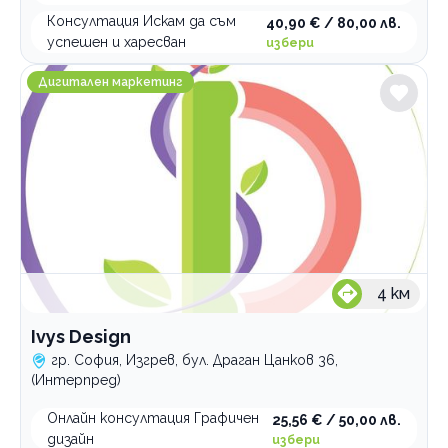
Консултация Искам да съм
40,90 € / 80,00 лв.
успешен и харесван
избери
Ivys Design
Дигитален маркетинг
4
км
Ivys Design
гр. София, Изгрев, бул. Драган Цанков 36,
(Интерпред)
Онлайн консултация Графичен
25,56 € / 50,00 лв.
дизайн
избери