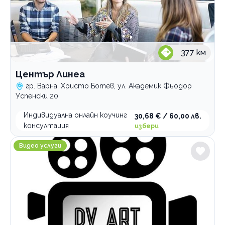
377
км
Център Линеа
гр. Варна, Христо Ботев, ул. Академик Фьодор
Успенски 20
Индивидуална онлайн коучинг
30,68 € / 60,00 лв.
консултация
избери
Дв Арт Видеография
Видео услуги