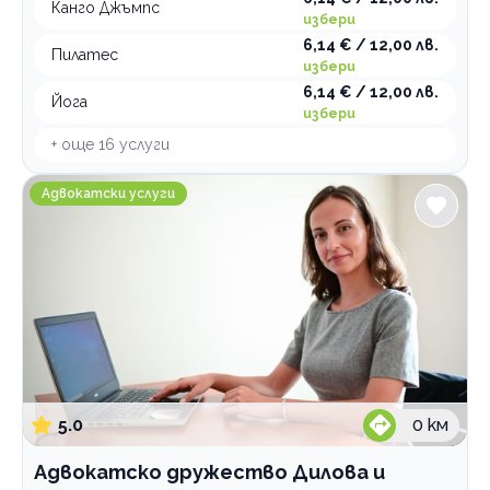
Канго Джъмпс
избери
6,14 € / 12,00 лв.
Пилатес
избери
6,14 € / 12,00 лв.
Йога
избери
+ още
16
услуги
Адвокатско дружество Дилова и партньори
Адвокатски услуги
5.0
0
км
Адвокатско дружество Дилова и