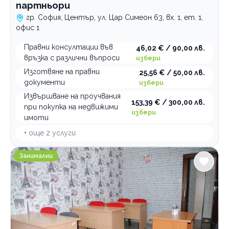
партньори
гр. София, Център, ул. Цар Симеон 63, вх. 1, ет. 1,
офис 1
Правни консултации във
46,02 € / 90,00 лв.
връзка с различни въпроси
избери
Изготвяне на правни
25,56 € / 50,00 лв.
документи
избери
Извършване на проучвания
153,39 € / 300,00 лв.
при покупка на недвижими
избери
имоти
+ още
2
услуги
Занималня образователен център ИНТЕРАКАДЕМИ
Занимални