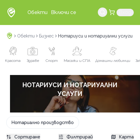
Обекти
Включи се
Вход
Обекти
Бизнес
Нотариуси и нотариуални услуги
Красота
Здраве
Спорт
Масажи и СПА
Домашни любимци
За
НОТАРИУСИ И НОТАРИУАЛНИ
УСЛУГИ
Нотариално производство
Сортиране
Филтрирай
Карта