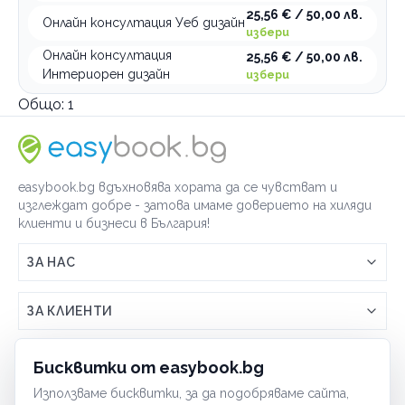
25,56 € / 50,00 лв.
Онлайн консултация Уеб дизайн
избери
Онлайн консултация
25,56 € / 50,00 лв.
Интериорен дизайн
избери
Общо:
1
easybook.bg вдъхновява хората да се чувстват и
изглеждат добре - затова имаме доверието на хиляди
клиенти и бизнеси в България!
ЗА НАС
Връзка с easybook.bg
ЗА КЛИЕНТИ
Как работи easybook
Общи условия
ЗА ТЪРГОВЦИ
Бисквитки от easybook.bg
Често задавани въпроси
Условия за ползване
Използваме бисквитки, за да подобряваме сайта,
Включи бизнеса си