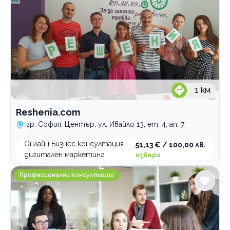
1
км
Reshenia.com
гр. София, Център, ул. Ивайло 13, ет. 4, ап. 7
Онлайн Бизнес консултация
51,13 € / 100,00 лв.
дигитален маркетинг
избери
Център Линеа
Професионални консултации