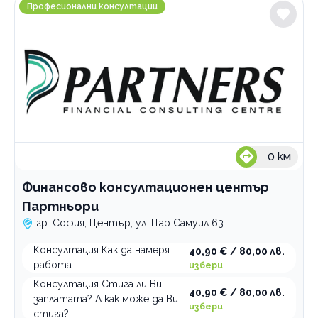
Финансово консултационен център Партньори
Професионални консултации
0
км
Финансово консултационен център
Партньори
гр. София, Център, ул. Цар Самуил 63
Консултация Как да намеря
40,90 € / 80,00 лв.
работа
избери
Консултация Стига ли Ви
40,90 € / 80,00 лв.
заплатата? А как може да Ви
избери
стига?