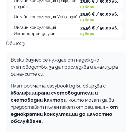
Онлайн консултация Графичен
25,56 € / 50,00 лв.
дизайн
избери
25,56 € / 50,00 лв.
Онлайн консултация Уеб дизайн
избери
Онлайн консултация
25,56 € / 50,00 лв.
Интериорен дизайн
избери
Общо:
3
Всеки бизнес се нуждае от надеждно
счетоводство, за да проследява и анализира
финансите си.
Платформата easybook.bg ви свързва с
квалифицирани счетоводители и
счетоводни кантори
, които могат да ви
предоставят пълен пакет от решения –
от
еднократни консултации до цялостно
обслужване.