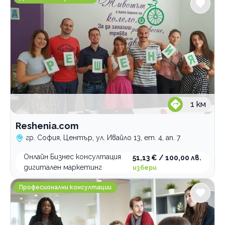
1
км
Reshenia.com
гр. София, Център, ул. Ивайло 13, ет. 4, ап. 7
Онлайн Бизнес консултация
51,13 € / 100,00 лв.
дигитален маркетинг
избери
Център Линеа
Професионални консултации