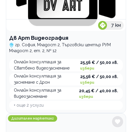
7
км
Дв Арт Видеография
гр. София, Младост 2, Търговски център РУМ
Младост 2, ет. 2, № 12
Онлайн консултация за
25,56 € / 50,00 лв.
Сватбено видеозаснемане
избери
Онлайн консултация за
25,56 € / 50,00 лв.
заснемане с Дрон
избери
Онлайн консултация за
20,45 € / 40,00 лв.
видеозаснемане
избери
+ още
2
услуги
Дигитална агенция Creative Digital Tower
Дигитален маркетинг