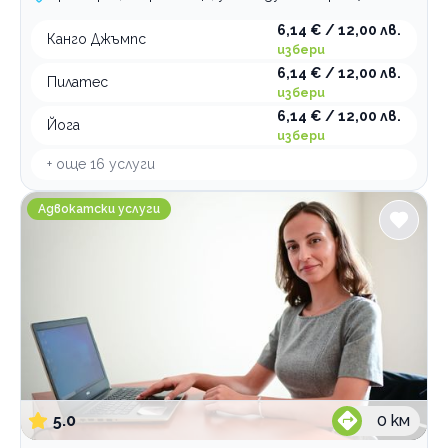
6,14 € / 12,00 лв.
Канго Джъмпс
избери
6,14 € / 12,00 лв.
Пилатес
избери
6,14 € / 12,00 лв.
Йога
избери
+ още
16
услуги
Адвокатско дружество Дилова и партньори
Адвокатски услуги
5.0
0
км