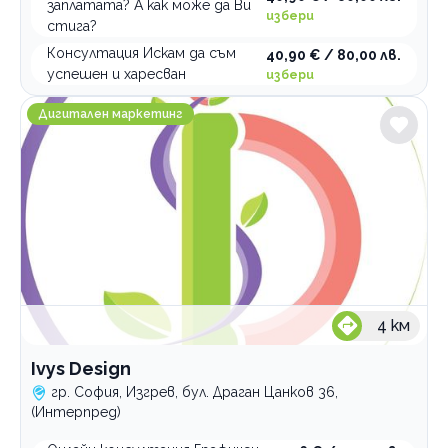
заплатата? А как може да Ви
избери
стига?
Консултация Искам да съм
40,90 € / 80,00 лв.
успешен и харесван
избери
Ivys Design
Дигитален маркетинг
4
км
Ivys Design
гр. София, Изгрев, бул. Драган Цанков 36,
(Интерпред)