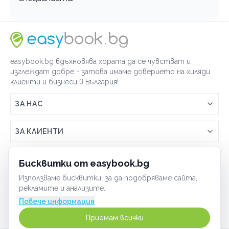
easybook.bg вдъхновява хората да се чувстват и
изглеждат добре - затова имаме доверието на хиляди
клиенти и бизнеси в България!
ЗА НАС
Връзка с easybook.bg
ЗА КЛИЕНТИ
Как работи easybook
Общи условия
ЗА ТЪРГОВЦИ
Бисквитки от easybook.bg
Често задавани въпроси
Условия за ползване
Използваме бисквитки, за да подобряваме сайта,
Включи бизнеса си
ОБЩИ
рекламите и анализите.
GDPR политика
Управлявай ефективно с easybook
Повече информация
Бисквитки
Сигурност
Приемам всички
Начин на плащане