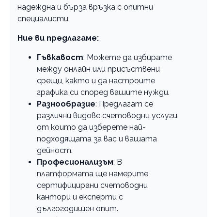
надеждна и бърза връзка с опитни
специалисти.
Ние ви предлагаме:
Гъвкавост
: Можете да избирате
между онлайн или присъствени
срещи, както и да настроите
графика си според вашите нужди.
Разнообразие
: Предлагат се
различни видове счетоводни услуги,
от които да изберете най-
подходящата за вас и вашата
дейност.
Професионализъм
: В
платформата ще намерите
сертифицирани счетоводни
кантори и експерти с
дългогодишен опит.