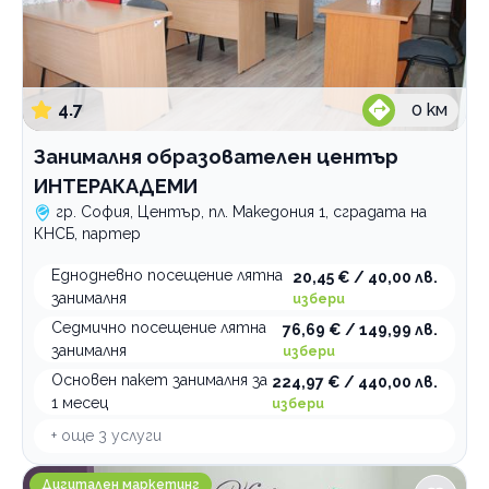
4.7
0
км
Занималня образователен център
ИНТЕРАКАДЕМИ
гр. София, Център, пл. Македония 1, сградата на
КНСБ, партер
Еднодневно посещение лятна
20,45 € / 40,00 лв.
занималня
избери
Седмично посещение лятна
76,69 € / 149,99 лв.
занималня
избери
Основен пакет занималня за
224,97 € / 440,00 лв.
1 месец
избери
+ още
3
услуги
Reshenia.com
Дигитален маркетинг