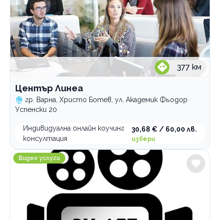
377
км
Център Линеа
гр. Варна, Христо Ботев, ул. Академик Фьодор
Успенски 20
Индивидуална онлайн коучинг
30,68 € / 60,00 лв.
консултация
избери
Дв Арт Видеография
Видео услуги