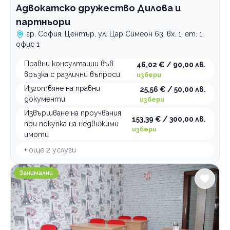
Адвокатско дружество Дилова и
партньори
гр. София, Център, ул. Цар Симеон 63, вх. 1, ет. 1,
офис 1
Правни консултации във
46,02 € / 90,00 лв.
връзка с различни въпроси
избери
Изготвяне на правни
25,56 € / 50,00 лв.
документи
избери
Извършване на проучвания
153,39 € / 300,00 лв.
при покупка на недвижими
избери
имоти
+ още
2
услуги
Занималня образователен център ИНТЕРАКАДЕМИ
Занимални