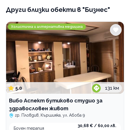
Други близки обекти
в "Бизнес"
Вибо Аспект бутиково студио за здравословен жи
Холистична и алтернативна медицина
5.0
131
км
Вибо Аспект бутиково студио за
здравословен живот
гр. Пловдив, Кършияка, ул. Абоба 9
30,68 € / 60,00 лв.
Боуен терапия