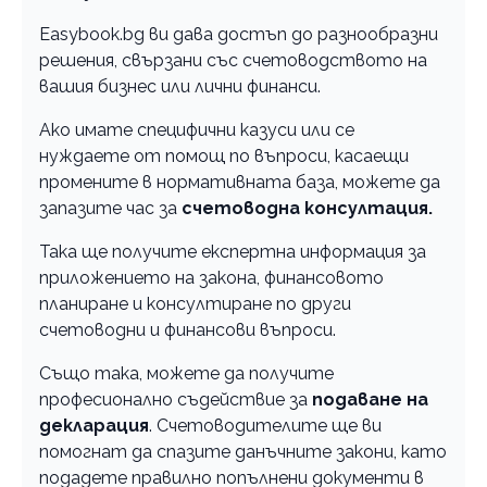
Easybook.bg ви дава достъп до разнообразни
решения, свързани със счетоводството на
вашия бизнес или лични финанси.
Ако имате специфични казуси или се
нуждаете от помощ по въпроси, касаещи
промените в нормативната база, можете да
запазите час за
счетоводна консултация.
Така ще получите експертна информация за
приложението на закона, финансовото
планиране и консултиране по други
счетоводни и финансови въпроси.
Също така, можете да получите
професионално съдействие за
подаване на
декларация
. Счетоводителите ще ви
помогнат да спазите данъчните закони, като
подадете правилно попълнени документи в