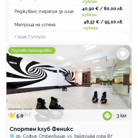
избери
40,90 € / 80,00 лв.
Реджуванс терапия за лице
избери
48,57 € / 95,00 лв.
Матрица на успеха
избери
+ още
7
услуги
Спортен клуб Феникс
Групови тренировки
5.0
3
км
Спортен клуб Феникс
гр. София, Стрелбище, ул. Хайдушка гора 87