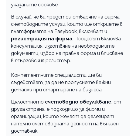
указаните срокове.
В случай, че ви предстои отваряне на фирма,
счетоводните услуги, които ще откриете в
платформата на Easybook, включват и
регистрация на фирма
. Процесът включва
консултация, изготвяне на необходимите
документи, избор на правна форма и вписване
в търговския регистър.
Компетентните специалисти ще ви
съдействат, за да не пропуснете важни
детайли при стартиране на бизнеса.
Цялостното
счетоводно обсулжване
, от
друга страна, е подходящо за фирми и
организации, които желаят да делегират
напълно счетоводната дейност на външен
доставчик.