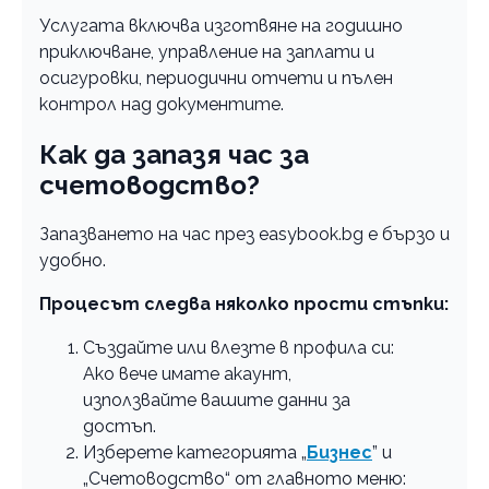
Услугата включва изготвяне на годишно
приключване, управление на заплати и
осигуровки, периодични отчети и пълен
контрол над документите.
Как да запазя час за
счетоводство?
Запазването на час през easybook.bg е бързо и
удобно.
Процесът следва няколко прости стъпки:
Създайте или влезте в профила си:
Ако вече имате акаунт,
използвайте вашите данни за
достъп.
Изберете категорията „
Бизнес
” и
„Счетоводство“ от главното меню: