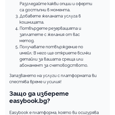
Разгледайте какви опции и оферти
са достъпни в момента.
Добавете желаната услуга в
кошницата.
Потвърдете резервацията и
заплатете с желания от вас
метод.
Получавате потвърждение по
имейл: В него ще откриете всички
детайли за вашата среща или
абонамент за счетоводството.
Запазването на услуги с платформата ви
спестява време и усилия!
Защо да изберете
еasybook.bg?
Easybook е платформа, която ви осигурява