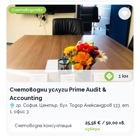
Счетоводни услуги Prime Audit & Accounting
Счетоводство
1
км
Счетоводни услуги Prime Audit &
Accounting
гр. София, Център, бул. Тодор Александров 133, ет.
1, офис 3
25,56 € / 50,00 лв.
Счетоводна консултация
избери