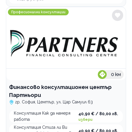
Финансово консултационен център Партньори
Професионални консултации
0
км
Финансово консултационен център
Партньори
гр. София, Център, ул. Цар Самуил 63
Консултация Как да намеря
40,90 € / 80,00 лв.
работа
избери
Консултация Стига ли Ви
40,90 € / 80,00 лв.