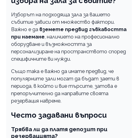
избора на зала за събитие?
Изборът на подходяща зала за вашето
събитие зависи от множество фактори.
Важно е да
вземете предвид гъвкавостта
при наемане
, наличието на професионално
оборудване и възможността за
персонализиране на пространството според
специфичните ви нужди.
Също така е важно да имате предвид, че
популярните зали могат да бъдат заети в
периода, в който и вие търсите, затова е
препоръчително да направите своята
резервация навреме.
Често задавани въпроси
Трябва ли да платя депозит при
резервацията?