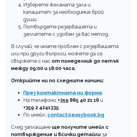
Изберете желаната зала и
капацитет за необходимия брой
души.
Потвърдете резервацията и
заплатете с удобен за вас метод.
В случай, че имате проблем с резервацията
или при други въпроси, можете да се
свържете с нас
от понеделник до петък
между 09:00 и 18:00 часа.
Открийте ни по следните начини:
През контактната ни форма
;
На телефони:
+359 885 40 21 16
и
+359 2 4241335
;
По имейл:
contact@easybook.bg
След заплащане
ще получите имейл с
потвърждение и всички детайли
за