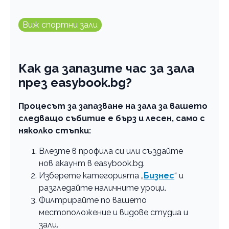
Виж спортни зали
Как да запазите час за зала
през easybook.bg?
Процесът за запазване на зала за вашето
следващо събитие е бърз и лесен, само с
няколко стъпки:
Влезте в профила си или създайте
нов акаунт в еasybook.bg.
Изберете категорията „
Бизнес
“ и
разгледайте наличните уроци.
Филтрирайте по вашето
местоположение и видове студиа и
зали.