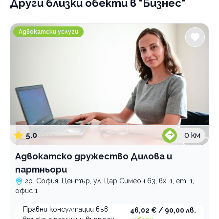
Други близки обекти
в "Бизнес"
Адвокатско дружество Дилова и партньори
Адвокатски услуги
5.0
0
км
Адвокатско дружество Дилова и
партньори
гр. София, Център, ул. Цар Симеон 63, вх. 1, ет. 1,
офис 1
Правни консултации във
46,02 € / 90,00 лв.