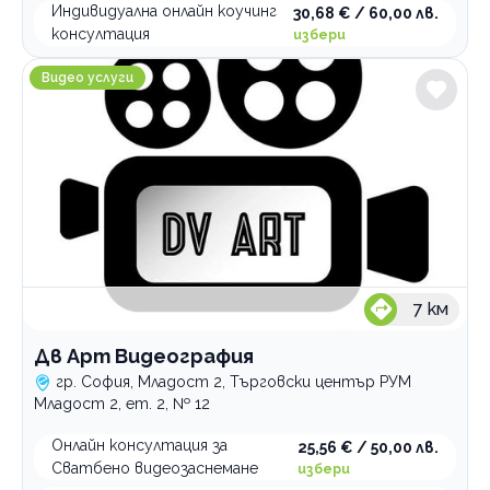
Индивидуална онлайн коучинг
30,68 € / 60,00 лв.
консултация
избери
Дв Арт Видеография
Видео услуги
7
км
Дв Арт Видеография
гр. София, Младост 2, Търговски център РУМ
Младост 2, ет. 2, № 12
Онлайн консултация за
25,56 € / 50,00 лв.
Сватбено видеозаснемане
избери