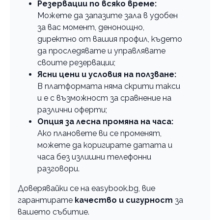
Резервации по всяко време:
Можете да запазите зала в удобен
за вас момент, денонощно,
директно от вашия профил, където
да проследявате и управлявате
своите резервации;
Ясни цени и условия на ползване:
В платформата няма скрити такси
и е с възможност за сравнение на
различни оферти;
Опция за лесна промяна на часа:
Ако плановете ви се променят,
можете да коригирате датата и
часа без излишни телефонни
разговори.
Доверявайки се на easybook.bg, вие
гарантирате
качество и сигурност
за
вашето събитие.