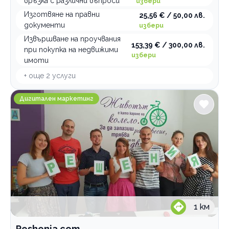
връзка с различни въпроси
избери
Изготвяне на правни
25,56 € / 50,00 лв.
документи
избери
Извършване на проучвания
153,39 € / 300,00 лв.
при покупка на недвижими
избери
имоти
+ още
2
услуги
Reshenia.com
Дигитален маркетинг
1
км
Reshenia.com