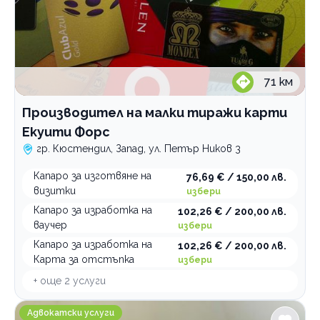
71
км
Производител на малки тиражи карти
Екуити Форс
гр. Кюстендил, Запад, ул. Петър Ников 3
Капаро за изготвяне на
76,69 € / 150,00 лв.
визитки
избери
Капаро за изработка на
102,26 € / 200,00 лв.
ваучер
избери
Капаро за изработка на
102,26 € / 200,00 лв.
Карта за отстъпка
избери
+ още
2
услуги
Адвокатско дружество Панев и Партньори
Адвокатски услуги