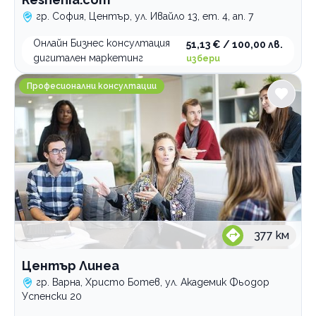
гр. София, Център, ул. Ивайло 13, ет. 4, ап. 7
Онлайн Бизнес консултация
51,13 € / 100,00 лв.
дигитален маркетинг
избери
Център Линеа
Професионални консултации
377
км
Център Линеа
гр. Варна, Христо Ботев, ул. Академик Фьодор
Успенски 20