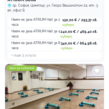
гр. София, Център, ул. Георг Вашингтон 24, ет. 3,
ап. офис Б
Наем на зала ATRIUM Hall за 2
150,00 € / 293,37 лв.
часа
избери
Наем на зала ATRIUM Hall за 4
240,00 € / 469,40 лв.
часа
избери
Наем на зала ATRIUM Hall за 8
340,00 € / 664,98 лв.
часа
избери
+ още
3
услуги
NEXUS Space
Зали за събития