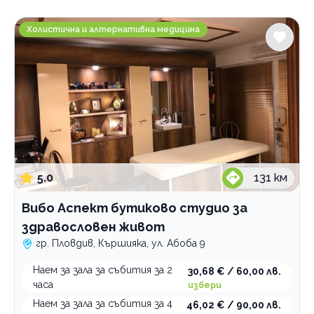
Градове
Вибо Аспект бутиково студио за здравословен жи
София
Холистична и алтернативна медицина
Пловдив
Услуги
Наем конферентни зали
Наем спортни зали
зали за събития
зали за танци
Категории
5.0
131
км
Дигитален маркетинг
Нотариуси и нотариуални услуги
Вибо Аспект бутиково студио за
Адвокатски услуги
здравословен живот
гр. Пловдив, Кършияка, ул. Абоба 9
Счетоводство
Преводи и легализация на документи
Наем за зала за събития за 2
30,68 € / 60,00 лв.
часа
избери
Печат, предпечат, довършителни дейности
Наем за зала за събития за 4
46,02 € / 90,00 лв.