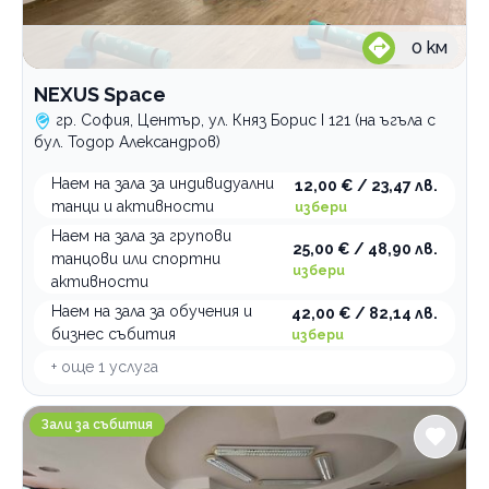
0
км
NEXUS Space
гр. София, Център, ул. Княз Борис I 121 (на ъгъла с
бул. Тодор Александров)
Наем на зала за индивидуални
12,00 € / 23,47 лв.
танци и активности
избери
Наем на зала за групови
25,00 € / 48,90 лв.
танцови или спортни
избери
активности
Наем на зала за обучения и
42,00 € / 82,14 лв.
бизнес събития
избери
+ още
1
услуга
Семинарна зала Краско
Зали за събития