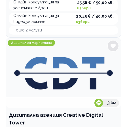
Онлайн консултация за
25,56 € / 50,00 лв.
заснемане с Дрон
избери
Онлайн консултация за
20,45 € / 40,00 лв.
видеозаснемане
избери
+ още
2
услуги
Дигитална агенция Creative Digital Tower
Дигитален маркетинг
3
км
Дигитална агенция Creative Digital
Tower