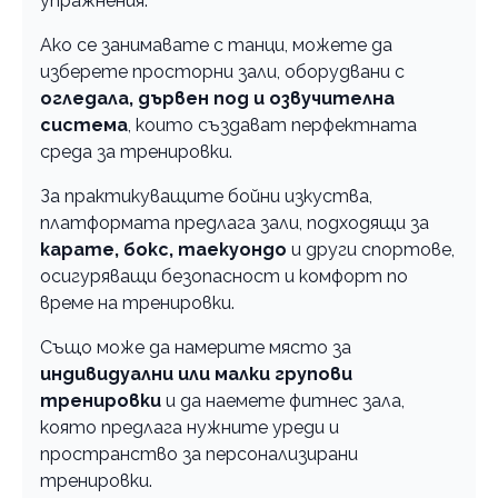
упражнения.
Ако се занимавате с танци, можете да
изберете просторни зали, оборудвани с
огледала, дървен под и озвучителна
система
, които създават перфектната
среда за тренировки.
За практикуващите бойни изкуства,
платформата предлага зали, подходящи за
карате, бокс, таекуондо
и други спортове,
осигуряващи безопасност и комфорт по
време на тренировки.
Също може да намерите място за
индивидуални или малки групови
тренировки
и да наемете фитнес зала,
която предлага нужните уреди и
пространство за персонализирани
тренировки.