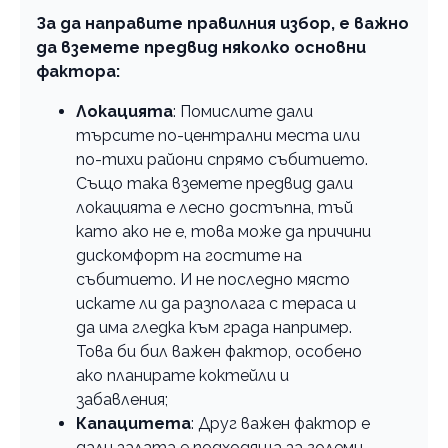
За да направите правилния избор, е важно
да вземете предвид няколко основни
фактора:
Локацията
: Помислите дали
търсите по-централни места или
по-тихи райони спрямо събитието.
Също така вземете предвид дали
локацията е лесно достъпна, тъй
като ако не е, това може да причини
дискомфорт на гостите на
събитието. И не последно място
искате ли да разполага с тераса и
да има гледка към града например.
Това би бил важен фактор, особено
ако планирате коктейли и
забавления;
Капацитета
: Друг важен фактор е
дали залата е подходяща за големи