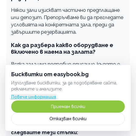
Някои зали изискват частично предплащане
или депозит. Препоръчваме ви да прегледате
условията на конкретната зала, преди да
завършите резервацията.
Как да разбера какво оборудване е
включено в наема на залата?
Всяка зала има подробно описание, където е
указано какво оборудване е на разположение –
Бисквитки от easybook.bg
проектор, озвучителна система, микрофони и
Използваме бисквитки, за да подобряваме сайта,
др. Ако имате допълнителни въпроси,
рекламите и анализите.
свържете се с управителя на залата.
Повече информация
Как мога да променя часа на
Приемам всички
събитието си?
Отказвам всички
За да промените часа на събитието си,
следвайте тези стъпки: