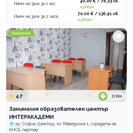
40,00 € / 78,23 лв.
Наем на зала за 1 час
избери
70,00 € / 136,91 лв.
Наем на зала за 2 часа
избери
Занималня образователен център ИНТЕРАКАДЕМИ
Занимални
4.7
0
км
Занималня образователен център
ИНТЕРАКАДЕМИ
гр. София, Център, пл. Македония 1, сградата на
КНСБ, партер