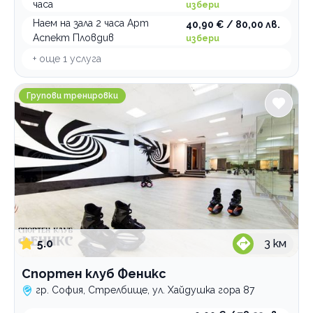
Проектиране и дизайн
часа
избери
Професионални дезинфекциращи препарати
Наем на зала 2 часа Арт
40,90 € / 80,00 лв.
Аспект Пловдив
избери
Зали за събития
+ още
1
услуга
Професионални консултации
Спортен клуб Феникс
Групови тренировки
По домовете
5.0
3
км
Спортен клуб Феникс
гр. София, Стрелбище, ул. Хайдушка гора 87