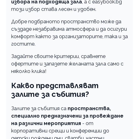
избора на подходяща зала
, а с easybook.bg
този избор става лесен и удобен.
Добре подбраното пространство може да
създаде незабравима атмосфера и да осигури
комфорт както за организаторите, така и за
гостите.
Задайте своите критерии, сравнете
офертите и запазете желаната зала само с
няколко клика!
Какво представляват
залите за събития?
Залите за събития са
пространства,
специално предназначени за провеждане
на различни мероприятия
- от
корпоративни срещи и конференции до
детски рождени дни, сватби, частни