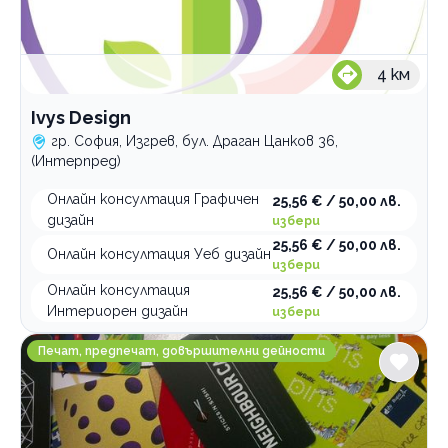
4
км
Ivys Design
гр. София, Изгрев, бул. Драган Цанков 36,
(Интерпред)
Онлайн консултация Графичен
25,56 € / 50,00 лв.
дизайн
избери
25,56 € / 50,00 лв.
Онлайн консултация Уеб дизайн
избери
Онлайн консултация
25,56 € / 50,00 лв.
Интериорен дизайн
избери
Производител на малки тиражи карти Екуити Форс
Печат, предпечат, довършителни дейности