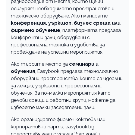
разнообразие от места, които ще ви
осигурят необходимото пространство и
техническо оборудване. Ако планирате
конференция, уъркшоп, бизнес среща или
фирмено обучение
, платформата предлага
конферентни зали, оборудвани с
професионална техника и удобства за
провеждане на успешни мероприятия.
Ако търсите място за
семинари и
обучения
, Easybook предлага технологично
оборудвани пространства, които са идеални
за лекции, уъркшопи и професионални
обучения. За по-малки мероприятия като
делови срещи и работни групи, можете да
изберете малки заседателни зали.
Ако организирате фирмен коктейл или
корпоративно парти, easybook.bg
предоставя зали с услуга "бар зона" и