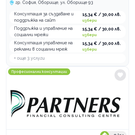
гр. София, Оборище, ул. Оборище 93
Консултация за създаване и
15,34 € / 30,00 лв.
поддръжка на сайт
избери
Поддръжка и управление на
15,34 € / 30,00 лв.
социални мрежи
избери
Консултация управление на
15,34 € / 30,00 лв.
реклами в социални мреж
избери
+ още
3
услуги
Финансово консултационен център Партньори
Професионални консултации