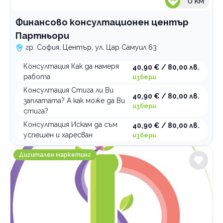
0
км
Финансово консултационен център
Партньори
гр. София, Център, ул. Цар Самуил 63
Консултация Как да намеря
40,90 € / 80,00 лв.
работа
избери
Консултация Стига ли Ви
40,90 € / 80,00 лв.
заплатата? А как може да Ви
избери
стига?
Консултация Искам да съм
40,90 € / 80,00 лв.
успешен и харесван
избери
Ivys Design
Дигитален маркетинг