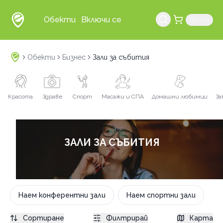
Обекти
Включи се
Вход
Обекти
Бизнес
Зали за събития
Красота
Здраве
Спорт
Масажи и СПА
Домашни любимци
За
ЗАЛИ ЗА СЪБИТИЯ
Наем конферентни зали
Наем спортни зали
Сортиране
Филтрирай
Карта