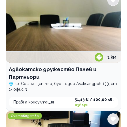
1
км
Адвокатско дружество Панев и
Партньори
гр. София, Център, бул. Тодор Александров 133, ет.
1- офис 3
51,13 € / 100,00 лв.
Правна консултация
избери
Счетоводни услуги Prime Audit & Accounting
Счетоводство