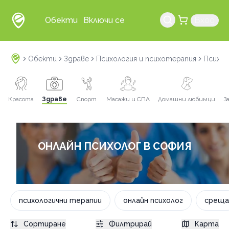
Обекти
Включи се
Вход
Обекти
Здраве
Психология и психотерапия
Психол
Красота
Здраве
Спорт
Масажи и СПА
Домашни любимци
З
ОНЛАЙН ПСИХОЛОГ В СОФИЯ
психологични терапии
онлайн психолог
среща
Сортиране
Филтрирай
Карта