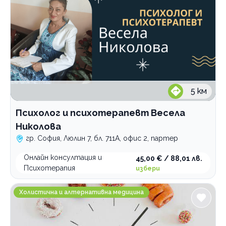
5
км
Психолог и психотерапевт Весела
Николова
гр. София, Люлин 7, бл. 711А, офис 2, партер
Онлайн консултация и
45,00 € / 88,01 лв.
Психотерапия
избери
Сдружение Диабет и предиабет
Холистична и алтернативна медицина