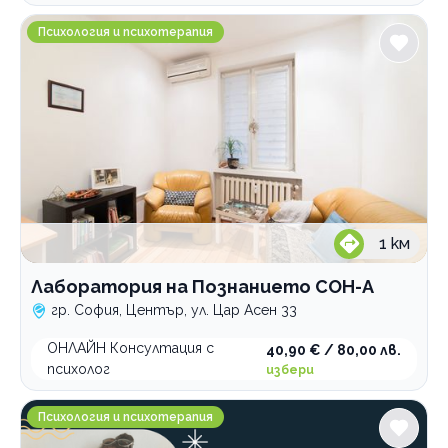
Лаборатория на Познанието СОН-А
Психология и психотерапия
По домовете
1
км
Лаборатория на Познанието СОН-А
гр. София, Център, ул. Цар Асен 33
ОНЛАЙН Консултация с
40,90 € / 80,00 лв.
психолог
избери
Психолог и психотерапевт Весела Николова
Психология и психотерапия