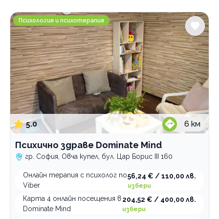
Градове
Психично здраве Dominate Mind
София
Психология и психотерапия
Абдовица
Люлин 7
Надежда 2
Овча купел
Център
Пловдив
Варна
Велико Търново
5.0
6
км
Услуги
Психично здраве Dominate Mind
Биометричен тест
гр. София, Овча купел, бул. Цар Борис III 160
Психолог
генетик тест
Онлайн терапия с психолог по
56,24 € / 110,00 лв.
детски психолог
Viber
избери
онлайн психолог
Карта 4 онлайн посещения в
204,52 € / 400,00 лв.
психологични терапии
Dominate Mind
избери