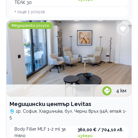
ТЕЛК 30
+ още
1
услуга
Медицински център Levitas
Медицински услуги
4
км
Медицински център Levitas
гр. София, Хладилника, бул. Черни връх 94A, етаж 1-
5
Body Filler MLF 1-2 ml за
360,00 € / 704,10 лв.
тяло
избери