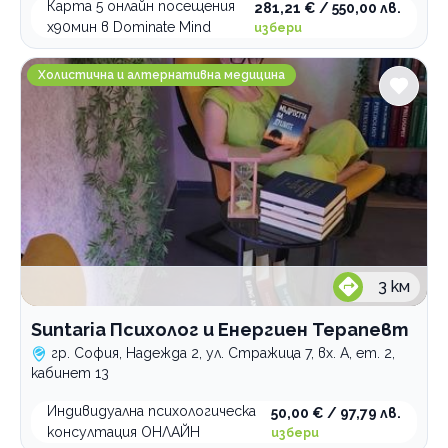
среща
Карта 5 онлайн посещения
281,21 € / 550,00 лв.
х90мин в Dominate Mind
избери
Психотерапевт
първичен преглед
Suntaria Психолог и Енергиен Терапевт
Холистична и алтернативна медицина
Категории
Психология и психотерапия
Ортодонтия
Грижи за възрастни хора
Интравенозни терапии
Логопедични услуги
Имплантолог
3
км
Холистична и алтернативна медицина
Suntaria Психолог и Енергиен Терапевт
Лаборатории
гр. София, Надежда 2, ул. Стражица 7, вх. А, ет. 2,
кабинет 13
Медицински услуги
Рехабилитация
Индивидуална психологическа
50,00 € / 97,79 лв.
консултация ОНЛАЙН
избери
Стоматологични услуги