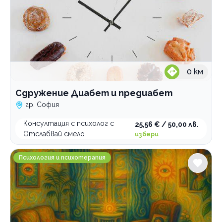
0
км
Сдружение Диабет и предиабет
гр. София
Консултация с психолог с
25,56 € / 50,00 лв.
Отслабвай смело
избери
Силвия Минчева Психолог
Психология и психотерапия