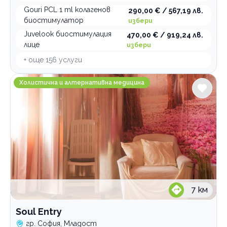
Gouri PCL 1 ml колагенов
290,00 € / 567,19 лв.
биостимулатор
избери
Juvelook биостимулация
470,00 € / 919,24 лв.
лице
избери
+ още
156
услуги
Soul Entry
Холистична и алтернативна медицина
7
км
Soul Entry
гр. София, Младост