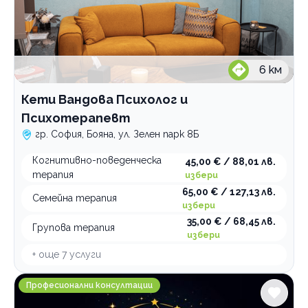
6
км
Кети Вандова Психолог и
Психотерапевт
гр. София, Бояна, ул. Зелен парк 8Б
Когнитивно-поведенческа
45,00 € / 88,01 лв.
терапия
избери
65,00 € / 127,13 лв.
Семейна терапия
избери
35,00 € / 68,45 лв.
Групова терапия
избери
+ още
7
услуги
Квантов констелатор - Генадия Кирева
Професионални консултации