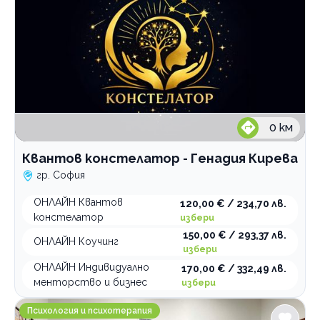
0
км
Квантов констелатор - Генадия Кирева
гр. София
ОНЛАЙН Квантов
120,00 € / 234,70 лв.
констелатор
избери
150,00 € / 293,37 лв.
ОНЛАЙН Коучинг
избери
ОНЛАЙН Индивидуално
170,00 € / 332,49 лв.
менторство и бизнес
избери
Психолог Евгения Макариева
Психология и психотерапия