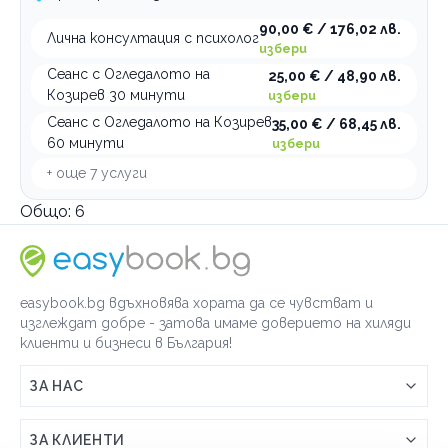
90,00 € / 176,02 лв.
Лична консултация с психолог
избери
Сеанс с Огледалото на
25,00 € / 48,90 лв.
Козирев 30 минути
избери
Сеанс с Огледалото на Козирев
35,00 € / 68,45 лв.
60 минути
избери
+ още
7
услуги
Общо:
6
easybook.bg вдъхновява хората да се чувстват и
изглеждат добре - затова имаме доверието на хиляди
клиенти и бизнеси в България!
ЗА НАС
Връзка с easybook.bg
ЗА КЛИЕНТИ