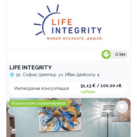
0
км
LIFE INTEGRITY
гр. София, Център, ул. Иван Денкоглу 4
51,13 € / 100,00 лв.
Интегрална консултация
избери
Кети Вандова Психолог и Психотерапевт
Психология и психотерапия