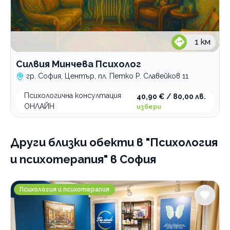
1
км
Силвия Минчева Психолог
гр. София, Център, пл. Петко Р. Славейков 11
Психологична консултация
40,90 € / 80,00 лв.
ОНЛАЙН
избери
Други близки обекти
в "Психология
и психотерапия" в София
Психолог и терапевт Лилия Стефанова
Психология и психотерапия