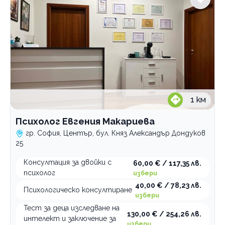
1
км
Психолог Евгения Макариева
гр. София, Център, бул. Княз Александър Дондуков
25
Консултация за двойки с
60,00 € / 117,35 лв.
психолог
избери
40,00 € / 78,23 лв.
Психологическо консултиране
избери
Тест за деца изследване на
130,00 € / 254,26 лв.
интелект и заключение за
избери