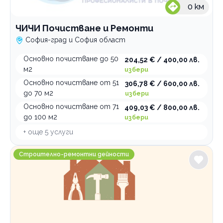
0
км
ЧИЧИ Почистване и Ремонти
София-град и София област
Основно почистване до 50
204,52 € / 400,00 лв.
м2
избери
Основно почистване от 51
306,78 € / 600,00 лв.
до 70 м2
избери
Основно почистване от 71
409,03 € / 800,00 лв.
до 100 м2
избери
+ още
5
услуги
Довършителни ремонтни дейности Дичев Груп
Строително-ремонтни дейности