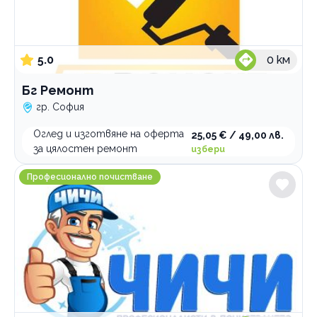
5.0
0
км
Бг Ремонт
гр. София
Оглед и изготвяне на оферта
25,05 € / 49,00 лв.
за цялостен ремонт
избери
ЧИЧИ Почистване и Ремонти
Професионално почистване