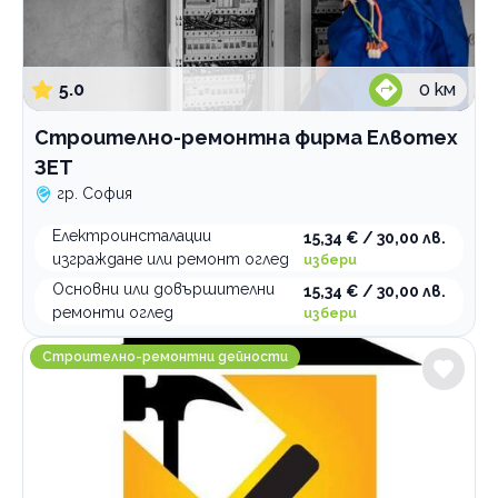
суров паркет
Категории
5.0
0
км
Борба с вредители
Озеленяване
Строително-ремонтна фирма Елвотех
Професионално почистване
ЗЕТ
гр. София
Строително-ремонтни дейности
Професионален домоуправител
Електроинсталации
15,34 € / 30,00 лв.
изграждане или ремонт оглед
избери
Хамалски услуги
Основни или довършителни
15,34 € / 30,00 лв.
ремонти оглед
избери
По домовете
Бг Ремонт
Строително-ремонтни дейности