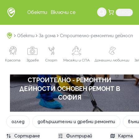
Обекти
Включи се
Вход
Обекти
За дома
Строително-ремонтни дейности
Красота
Здраве
Спорт
Масажи и СПА
Домашни любимци
За
СТРОИТЕЛНО - РЕМОНТНИ
ДЕЙНОСТИ ОСНОВЕН РЕМОНТ В
СОФИЯ
оглед
довършителни и дребни ремонти
вън
Сортиране
Филтрирай
Карта