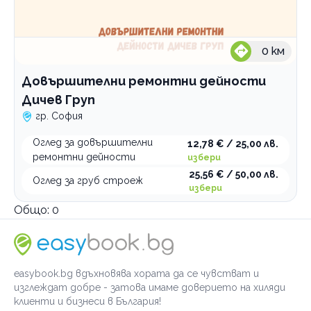
0
км
Довършителни ремонтни дейности
Дичев Груп
гр. София
Оглед за довършителни
12,78 € / 25,00 лв.
ремонтни дейности
избери
25,56 € / 50,00 лв.
Оглед за груб строеж
избери
Общо:
0
easybook.bg вдъхновява хората да се чувстват и
изглеждат добре - затова имаме доверието на хиляди
клиенти и бизнеси в България!