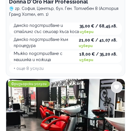
Donna D'Oro Hair Professional
гр. София, Център, бул. Ген. Тотлебен 8 (Астория
Гранд Хотел, ет. 1)
Дамско подстригване и
35,00 € / 68,45 лв.
стайлинг със сешоар къса коса
избери
Дамско подстригване към
21,00 € / 41,07 лв.
процедура
избери
Мъжко подстригване с
18,00 € / 35,20 лв.
машинка и ножица
избери
+ още
8
услуги
HANNА Hair & Spa
Фризьорски услуги