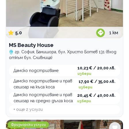
5.0
1
км
MS Beauty House
гр. София, Банишора, бул. Христо Ботев 131 (вход
откъм бул. Сливница)
10,23 € / 20,00 лв.
Дамско подстригване
избери
Дамско подстригване и прав
17,90 € / 35,00 лв.
сешоар на къса коса
избери
Дамско подстригване и прав
20,45 € / 40,00 лв.
сешоар на средно дълга коса
избери
+ още
2
услуги
VSstyle/friziora.com
Фризьорски услуги