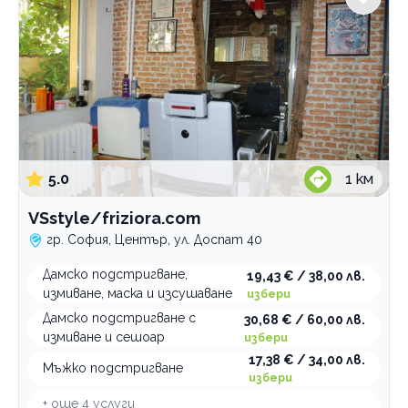
5.0
1
км
VSstyle/friziora.com
гр. София, Център, ул. Доспат 40
Дамско подстригване,
19,43 € / 38,00 лв.
измиване, маска и изсушаване
избери
Дамско подстригване с
30,68 € / 60,00 лв.
измиване и сешоар
избери
17,38 € / 34,00 лв.
Мъжко подстригване
избери
+ още
4
услуги