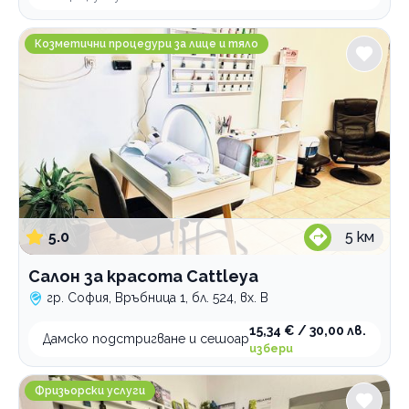
Салон за красота Cattleya
Козметични процедури за лице и тяло
5.0
5
км
Салон за красота Cattleya
гр. София, Връбница 1, бл. 524, вх. В
15,34 € / 30,00 лв.
Дамско подстригване и сешоар
избери
Студио за красота Бранков
Фризьорски услуги