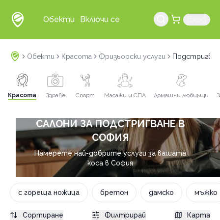
Обекти
Включи се
Вход
Обекти
Красота
Фризьорски услуги
Подстригван
Красота
Здраве
Спорт
Масажи и СПА
Домашни любимци
З
САЛОНИ ЗА ПОДСТРИГВАНЕ В
СОФИЯ
Намерете най-добрите услуги за вашата
коса в София
с гореща ножица
бретон
дамско
мъжко
Сортиране
Филтрирай
Карта