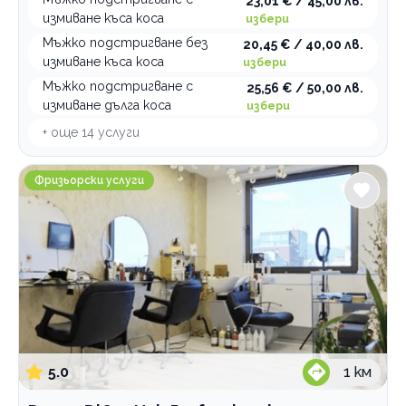
23,01 € / 45,00 лв.
измиване къса коса
избери
Мъжко подстригване без
20,45 € / 40,00 лв.
измиване къса коса
избери
Мъжко подстригване с
25,56 € / 50,00 лв.
измиване дълга коса
избери
+ още
14
услуги
Donna D'Oro Hair Professional
Фризьорски услуги
5.0
1
км