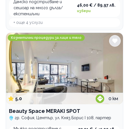
Дамско подстригване и
с маша
ламиниране на коса
Бръснари
46,00 € / 89,97 лв.
сешоар на много дълга/
избери
студено къдрене
мезотерапия
Козметични процедури за лице и тяло
екстеншъни
със сешоар
микронидлинг
+ още
4
услуги
Депилация, лазерна и фотоепилация
трайно изправяне на коса
подхранваща
Естетична дерматология
Beauty Space MERAKI SPOT
полиране на коса
Козметични процедури за лице и тяло
Фризьорски услуги
поставяне на ампула
Грим, мигли, вежди
Маникюр и педикюр
Професионални курсове
По домовете
5.0
0
км
Beauty Space MERAKI SPOT
гр. София, Център, ул. Княз Борис I 108, партер
Мъжко подстригване с