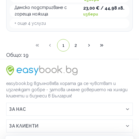
Дамско подстригване с
23,00 € / 44,98 лв.
гореща ножица
избери
+ още
4
услуги
1
2
Общо:
19
easybook.bg вдъхновява хората да се чувстват и
изглеждат добре - затова имаме доверието на хиляди
клиенти и бизнеси в България!
ЗА НАС
Връзка с easybook.bg
ЗА КЛИЕНТИ
Как работи easybook
Общи условия