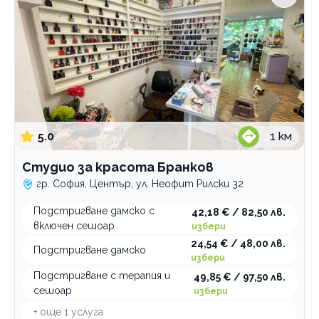
5.0
1
км
Студио за красота Бранков
гр. София, Център, ул. Неофит Рилски 32
Подстригване дамско с
42,18 € / 82,50 лв.
включен сешоар
избери
24,54 € / 48,00 лв.
Подстригване дамско
избери
Подстригване с терапия и
49,85 € / 97,50 лв.
сешоар
избери
+ още
1
услуга