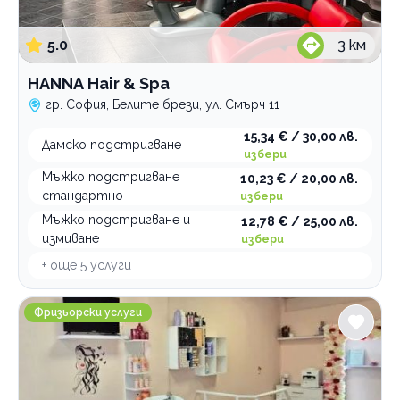
5.0
3
км
HANNА Hair & Spa
гр. София, Белите брези, ул. Смърч 11
15,34 € / 30,00 лв.
Дамско подстригване
избери
Мъжко подстригване
10,23 € / 20,00 лв.
стандартно
избери
Мъжко подстригване и
12,78 € / 25,00 лв.
измиване
избери
+ още
5
услуги
MS Beauty House
Фризьорски услуги