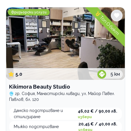
Градове
Kikimora Beauty Studio
София
Фризьорски услуги
Топ Обект
Mладост 1А
Банишора
Белите брези
Връбница-1
Дружба 2
Лозенец
Люлин 3
Манастирски ливади
5.0
5
км
Младост
Орландовци
Kikimora Beauty Studio
Хладилника
гр. София, Манастирски ливади, ул. Майор Павел
Център
Павлов, бл. 120
Бургас
Павликени
Дамско подстригване и
46,02 € / 90,00 лв.
стилизиране
избери
Услуги
20,45 € / 40,00 лв.
Мъжко подстригване
избери