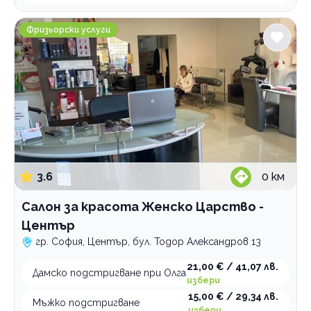
Салон за красота Женско Царство - Център
Фризьорски услуги
3.6
0
км
Салон за красота Женско Царство -
Център
гр. София, Център, бул. Тодор Александров 13
21,00 € / 41,07 лв.
Дамско подстригване при Олга
избери
15,00 € / 29,34 лв.
Мъжко подстригване
избери