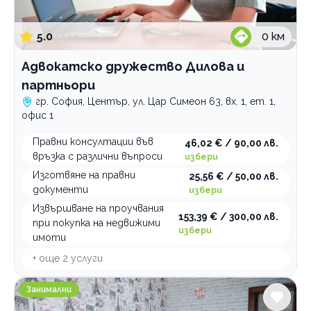
5.0
0
км
Адвокатско дружество Дилова и
партньори
гр. София, Център, ул. Цар Симеон 63, вх. 1, ет. 1,
офис 1
Правни консултации във
46,02 € / 90,00 лв.
връзка с различни въпроси
избери
Изготвяне на правни
25,56 € / 50,00 лв.
документи
избери
Извършване на проучвания
153,39 € / 300,00 лв.
при покупка на недвижими
избери
имоти
+ още
2
услуги
Занималня образователен център ИНТЕРАКАДЕМИ
Занимални