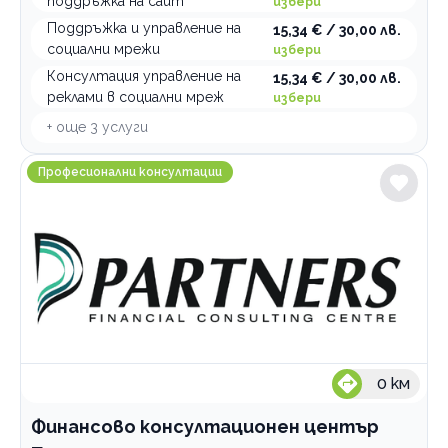
поддръжка на сайт
избери
Поддръжка и управление на
15,34 € / 30,00 лв.
социални мрежи
избери
Консултация управление на
15,34 € / 30,00 лв.
реклами в социални мреж
избери
+ още
3
услуги
Финансово консултационен център Партньори
Професионални консултации
0
км
Финансово консултационен център