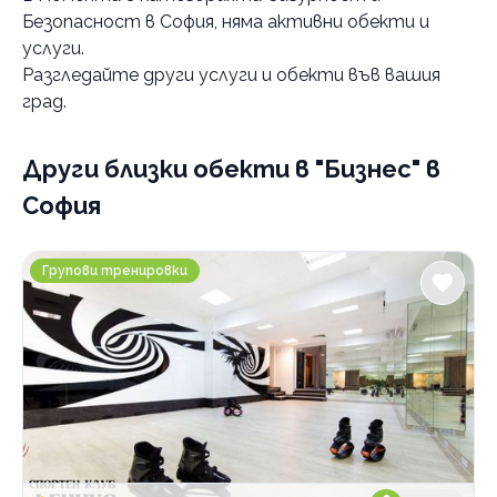
Безопасност в София
, няма активни обекти и
Категории
услуги.
Дигитален маркетинг
Разгледайте други услуги и обекти във вашия
град.
Нотариуси и нотариуални услуги
Адвокатски услуги
Други близки обекти
в "Бизнес" в
Счетоводство
София
Преводи и легализация на документи
Печат, предпечат, довършителни дейности
Спортен клуб Феникс
Групови тренировки
Проектиране и дизайн
Професионални дезинфекциращи препарати
Зали за събития
Професионални консултации
По домовете