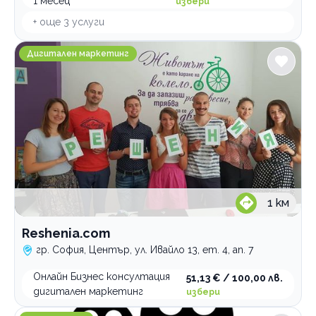
1 месец
избери
+ още
3
услуги
Reshenia.com
Дигитален маркетинг
1
км
Reshenia.com
гр. София, Център, ул. Ивайло 13, ет. 4, ап. 7
Онлайн Бизнес консултация
51,13 € / 100,00 лв.
дигитален маркетинг
избери
Дв Арт Видеография