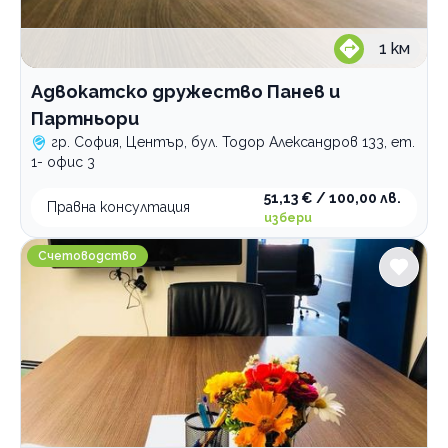
1
км
Адвокатско дружество Панев и
Партньори
гр. София, Център, бул. Тодор Александров 133, ет.
1- офис 3
51,13 € / 100,00 лв.
Правна консултация
избери
Счетоводни услуги Prime Audit & Accounting
Счетоводство