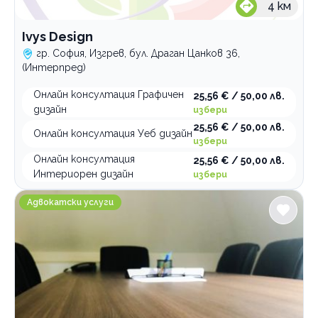
4
км
Ivys Design
гр. София, Изгрев, бул. Драган Цанков 36,
(Интерпред)
Онлайн консултация Графичен
25,56 € / 50,00 лв.
дизайн
избери
25,56 € / 50,00 лв.
Онлайн консултация Уеб дизайн
избери
Онлайн консултация
25,56 € / 50,00 лв.
Интериорен дизайн
избери
Адвокатско дружество Панев и Партньори
Адвокатски услуги