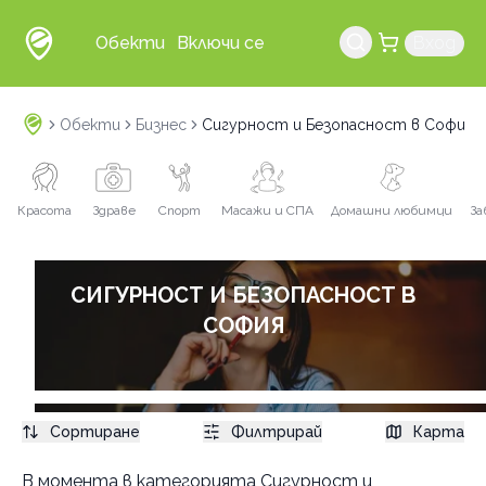
Обекти
Включи се
Вход
Обекти
Бизнес
Сигурност и Безопасност в София
Красота
Здраве
Спорт
Масажи и СПА
Домашни любимци
За
СИГУРНОСТ И БЕЗОПАСНОСТ В
СОФИЯ
Сортиране
Филтрирай
Карта
Услуги
В момента в
категорията Сигурност и