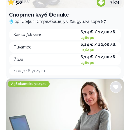
5.0
3
км
Спортен клуб Феникс
гр. София, Стрелбище, ул. Хайдушка гора 87
6,14 € / 12,00 лв.
Канго Джъмпс
избери
6,14 € / 12,00 лв.
Пилатес
избери
6,14 € / 12,00 лв.
Йога
избери
+ още
16
услуги
Адвокатско дружество Дилова и партньори
Адвокатски услуги