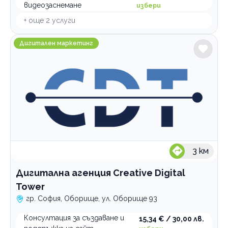
видеозаснемане
избери
+ още
2
услуги
Дигитална агенция Creative Digital Tower
Дигитален маркетинг
3
км
Дигитална агенция Creative Digital
Tower
гр. София, Оборище, ул. Оборище 93
Консултация за създаване и
15,34 € / 30,00 лв.