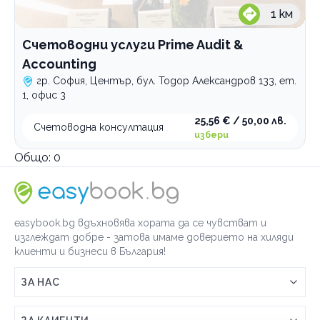
1
км
Счетоводни услуги Prime Audit &
Accounting
гр. София, Център, бул. Тодор Александров 133, ет.
1, офис 3
25,56 € / 50,00 лв.
Счетоводна консултация
избери
Общо:
0
easybook.bg вдъхновява хората да се чувстват и
изглеждат добре - затова имаме доверието на хиляди
клиенти и бизнеси в България!
ЗА НАС
Връзка с easybook.bg