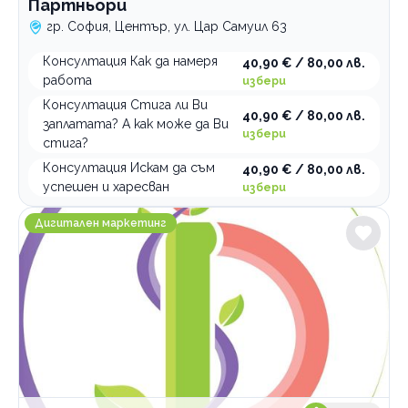
Партньори
гр. София, Център, ул. Цар Самуил 63
Консултация Как да намеря
40,90 € / 80,00 лв.
работа
избери
Консултация Стига ли Ви
40,90 € / 80,00 лв.
заплатата? А как може да Ви
избери
стига?
Консултация Искам да съм
40,90 € / 80,00 лв.
успешен и харесван
избери
Ivys Design
Дигитален маркетинг