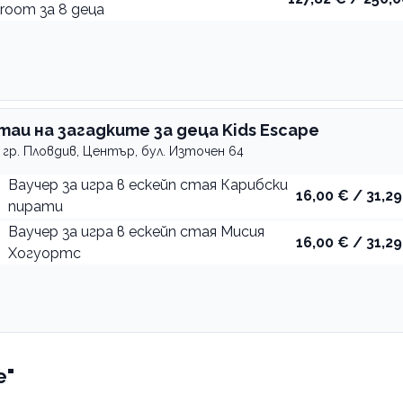
room за 8 деца
таи на загадките за деца Kids Escape
гр. Пловдив, Център, бул. Източен 64
Ваучер за игра в ескейп стая Карибски
16,00 € / 31,29
пирати
Ваучер за игра в ескейп стая Мисия
16,00 € / 31,29
Хогуортс
е"