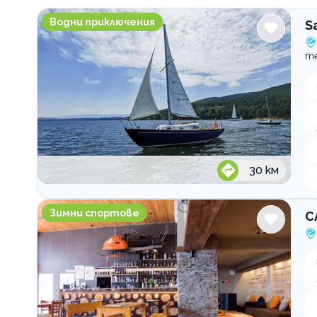
Sail With Me Разходки и обучения с яхта
Водни приключения
S
m
30
км
CARVE Indoor Ski, Board & Bar
Зимни спортове
C