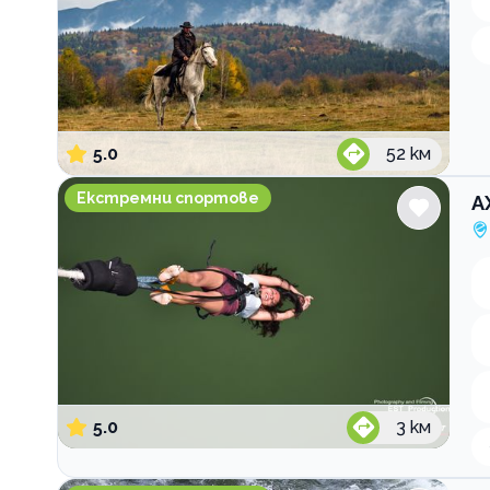
5.0
52
км
АХ Спорт
Екстремни спортове
А
5.0
3
км