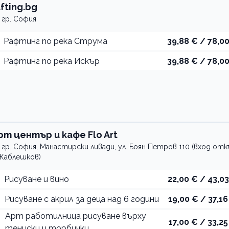
afting.bg
гр. София
Рафтинг по река Струма
39,88 € / 78,00
Рафтинг по река Искър
39,88 € / 78,00
рт център и кафе Flo Art
гр. София, Манастирски ливади, ул. Боян Петров 110 (вход отк
 Каблешков)
Рисуване и вино
22,00 € / 43,03
Рисуване с акрил за деца над 6 години
19,00 € / 37,16
Арт работилница рисуване върху
17,00 € / 33,25
тениски и торбички