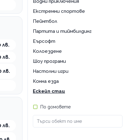
Водни приключения
Екстремни спортове
Пейнтбол
Партита и тиймбилдинг
Еърсофт
 лв.
Колоездене
 лв.
Шоу програми
0 лв.
Настолни игри
Конна езда
Ескейп стаи
По домовете
 лв.
0 лв.