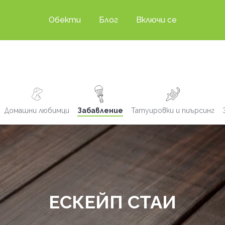
Обекти
Блог
Включи се
Домашни любимци
Забавление
Татуировки и пиърсинг
ЕСКЕЙП СТАИ