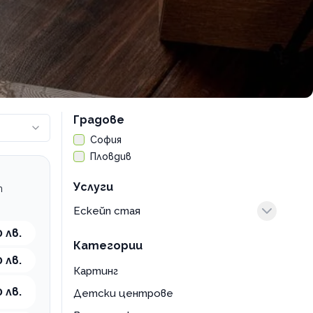
Градове
София
Пловдив
Услуги
т
Ескейп стая
игра
 лв.
Категории
 лв.
Картинг
 лв.
Детски центрове