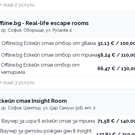
+ още
2
услуги
ffline.bg - Real-life escape rooms
гр. София, Оборище, ул. Русалка 4
Offline.bg Ескейп стая отбор от двама
51,13 € / 100,00
Offline.bg Ескейп стая отбор от трима
56,24 € / 110,00
Offline.bg Ескейп стая отбор от
66,47 € / 130,0
четирима
+ още
3
услуги
скейп стая Insight Room
гр. София, Център, ул. Цар Самуил 50Б, ет. 2
Ваучер за игра в ескейп стая за трима
71,58 € / 140,00
Ваучер за детски рожден ден в Insight
127,82 € / 250,0