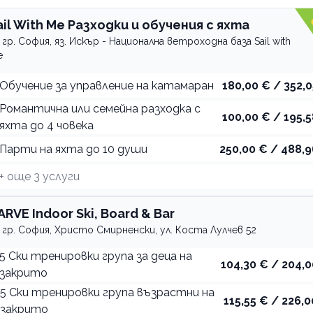
ail With Me Разходки и обучения с яхта
гр. София, яз. Искър - Национална ветроходна база Sail with
e
Обучение за управление на катамаран
180,00 € / 352,0
Романтична или семейна разходка с
100,00 € / 195,5
яхта до 4 човека
Парти на яхта до 10 души
250,00 € / 488,9
+ още
3
услуги
ARVE Indoor Ski, Board & Bar
гр. София, Христо Смирненски, ул. Коста Лулчев 52
5 Ски тренировки група за деца на
104,30 € / 204,0
закрито
5 Ски тренировки група възрастни на
115,55 € / 226,0
закрито