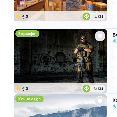
5.0
4
км
BoinoPole.bg Еърсофт игрище
Еърсофт
B
5.0
8
км
Конна база Буч Боровец
Конна езда
К