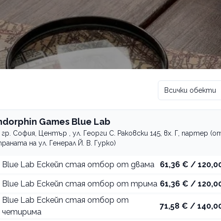
Всички обекти
ndorphin Games Blue Lab
гр. София, Център , ул. Георги С. Раковски 145, вх. Г, партер (о
раната на ул. Генерал Й. В. Гурко)
Blue Lab Ескейп стая отбор от двама
61,36 € / 120,00
Blue Lab Ескейп стая отбор от трима
61,36 € / 120,00
Blue Lab Ескейп стая отбор от
71,58 € / 140,00
четирима