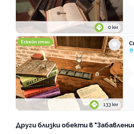
0
км
Стаи на загадките за деца Kids Escape
Ескейп стаи
С
133
км
Други близки обекти
в "Забавлени