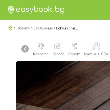
Обекти
Забавление
Ескейп стаи
Previous slide
Красота
Здраве
Спорт
Масажи и СПА