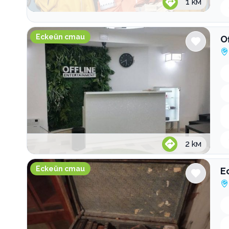
1
км
Offline.bg - Real-life escape rooms
Ескейп стаи
O
2
км
Ескейп стая Insight Room
Ескейп стаи
Е