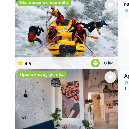
rafting.bg
Екстремни спортове
r
4.5
0
км
Арт център и кафе Flo Art
Приложни изкуства
А
Т.