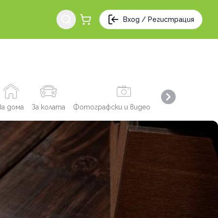
Вход / Регистрация
Next slide
За дома
За колата
Фотографски и видео услуги
Заведения