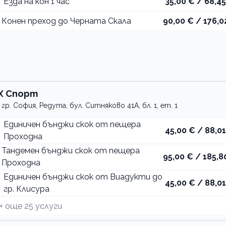
Езда на кон 1 час
35,00 € / 68,45
Конен преход до Черната Скала
90,00 € / 176,0
Х Спорт
гр. София, Редута, бул. Ситняково 41А, бл. 1, ет. 1
Единичен бънджи скок от пещера
45,00 € / 88,01
Проходна
Тандемен бънджи скок от пещера
95,00 € / 185,8
Проходна
Единичен бънджи скок от Виадукти до
45,00 € / 88,01
гр. Клисура
+ още
25
услуги