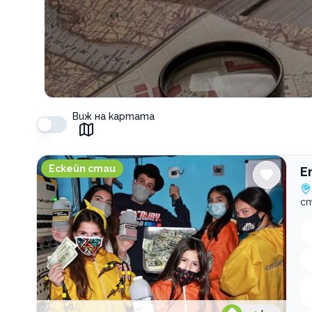
Виж на картата
Endorphin Games Blue Lab
Ескейп стаи
E
ст