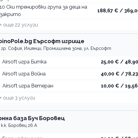
10 Ски тренировки група за деца на
188,67 € / 369,0
закрито
+ още
22
услуги
oinoPole.bg Еърсофт игрище
гр. София, Илиянци, Промишлена зона, ул. Еърсофт
Airsoft игра Битка
25,00 € / 48,90
Airsoft игра Война
40,00 € / 78,23
Airsoft игра Ветеран
10,00 € / 19,56
+ още
3
услуги
онна база Буч Боровец
к.к. Боровец 26 А