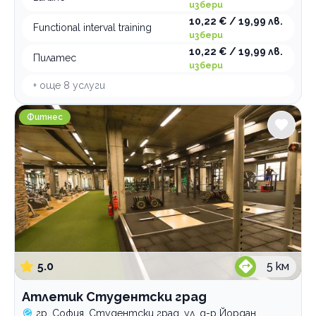
избери
10,22 € / 19,99 лв.
Functional interval training
избери
10,22 € / 19,99 лв.
Пилатес
избери
+ още
8
услуги
Атлетик Студентски град
Фитнес
5.0
5
км
Атлетик Студентски град
гр. София, Студентски град, ул. д-р Йордан