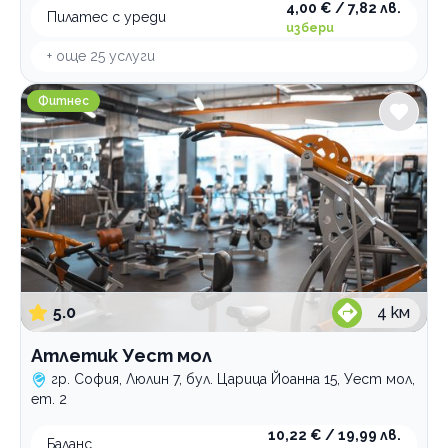
4,00 € / 7,82 лв.
Пилатес с уреди
избери
+ още
25
услуги
Атлетик Уест мол
Фитнес
5.0
4
км
Атлетик Уест мол
гр. София, Люлин 7, бул. Царица Йоанна 15, Уест мол,
ет. 2
10,22 € / 19,99 лв.
Баланс