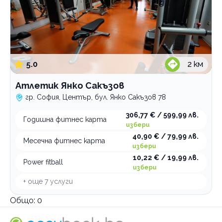
5.0
2
км
Атлетик Янко Сакъзов
гр. София, Център, бул. Янко Сакъзов 78
306,77 € / 599,99 лв.
Годишна фитнес карта
избери
40,90 € / 79,99 лв.
Месечна фитнес карта
избери
10,22 € / 19,99 лв.
Power fitball
избери
+ още
7
услуги
Общо:
0