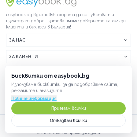
easybook.bg вдъхновява хората да се чувстват и
изглеждат добре - затова имаме доверието на хиляди
клиенти и бизнеси в България!
ЗА НАС
Връзка с easybook.bg
ЗА КЛИЕНТИ
Как работи easybook
Общи условия
ЗА ТЪРГОВЦИ
Бисквитки от easybook.bg
Често задавани въпроси
Условия за ползване
Използваме бисквитки, за да подобряваме сайта,
Включи бизнеса си
ОБЩИ
рекламите и анализите.
GDPR политика
Управлявай ефективно с easybook
Повече информация
Бисквитки
Сигурност
Приемам всички
Начин на плащане
Отказвам всички
Карта на сайта
©
2026
Всички права запазени.