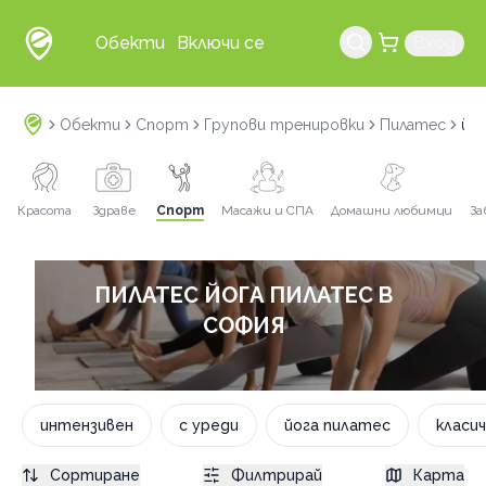
Обекти
Включи се
Вход
Обекти
Спорт
Групови тренировки
Пилатес
йо
Красота
Здраве
Спорт
Масажи и СПА
Домашни любимци
За
ПИЛАТЕС ЙОГА ПИЛАТЕС В
СОФИЯ
интензивен
с уреди
йога пилатес
класи
Сортиране
Филтрирай
Карта