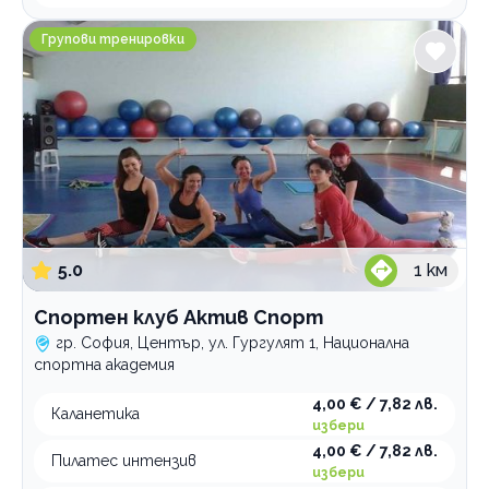
Спортен клуб Актив Спорт
Групови тренировки
5.0
1
км
Спортен клуб Актив Спорт
гр. София, Център, ул. Гургулят 1, Национална
спортна академия
4,00 € / 7,82 лв.
Каланетика
избери
4,00 € / 7,82 лв.
Пилатес интензив
избери