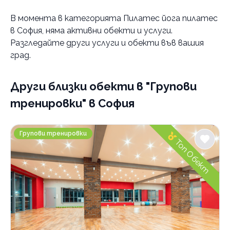
Градове
В момента в
категорията Пилатес йога пилатес
София
в София
, няма активни обекти и услуги.
Борово
Разгледайте други услуги и обекти във вашия
Лозенец
град.
Стрелбище
Център
Славия
Други близки обекти
в "Групови
тренировки" в София
Услуги
Аеробика
M Sport&kids
Групови тренировки
Групови тренировки
интензивна
Топ Обект
Зумба
класическа
aero dance тренировка
Йога
степ аеробика
balance
zumba танци
Каланетика
body workout тренировка
face yoga
Канго джъмпс
combat тренировкa
fat burning yoga
тренировка
Карта Групови занимания
fat burning тренировка
power yoga
kangoo jumps тренировка
Пилатес
fit ball занимания с топка
ащанга
абонамент