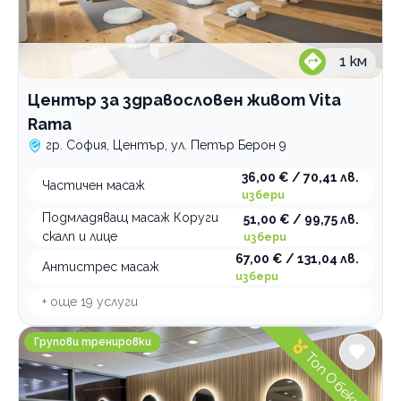
Шах
Бокс
1
км
Танци
Фитнес
Център за здравословен живот Vita
Rama
Гимнастика
гр. София, Център, ул. Петър Берон 9
Катерене
36,00 € / 70,41 лв.
Спортни лагери и програми
Частичен масаж
избери
Спортна стрелба
Подмладяващ масаж Коруги
51,00 € / 99,75 лв.
скалп и лице
избери
Плуване
67,00 € / 131,04 лв.
Антистрес масаж
Тенис на корт
избери
Зимни спортове
+ още
19
услуги
Футбол
REFORMER SPACE pilates & wellness
Групови тренировки
Топ Обект
По домовете