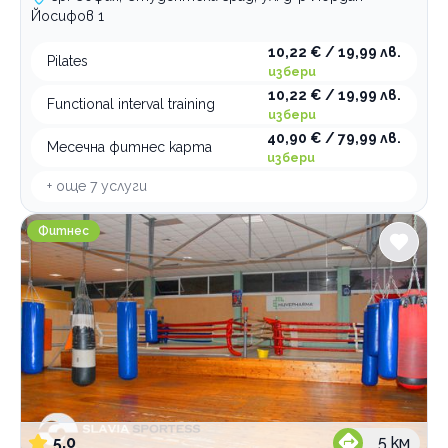
Йосифов 1
10,22 € / 19,99 лв.
Pilates
избери
10,22 € / 19,99 лв.
Functional interval training
избери
40,90 € / 79,99 лв.
Месечна фитнес карта
избери
+ още
7
услуги
Фитнес СЛАВИЯ СПОРТЕС
Фитнес
5.0
5
км