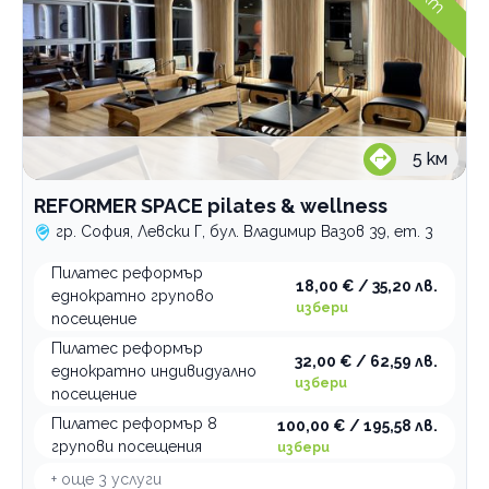
Изчисти
5
км
REFORMER SPACE pilates & wellness
гр. София, Левски Г, бул. Владимир Вазов 39, ет. 3
Пилатес реформър
18,00 € / 35,20 лв.
еднократно групово
избери
посещение
Пилатес реформър
32,00 € / 62,59 лв.
еднократно индивидуално
избери
посещение
Пилатес реформър 8
100,00 € / 195,58 лв.
групови посещения
избери
+ още
3
услуги