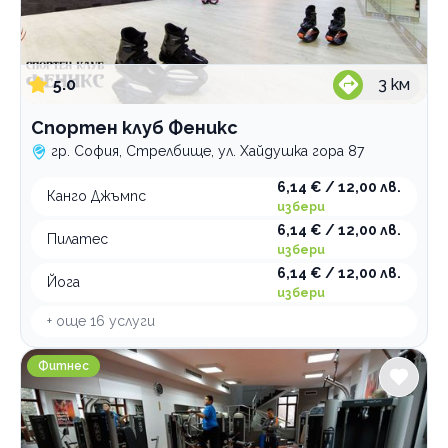
5.0
3
км
Спортен клуб Феникс
гр. София, Стрелбище, ул. Хайдушка гора 87
6,14 € / 12,00 лв.
Канго Джъмпс
избери
6,14 € / 12,00 лв.
Пилатес
избери
6,14 € / 12,00 лв.
Йога
избери
+ още
16
услуги
Атлетик Янко Сакъзов
Фитнес