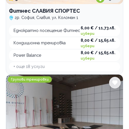
Фитнес СЛАВИЯ СПОРТЕС
гр. София, Славия, ул. Коломан 1
6,00 € / 11,73 лв.
Еднократно посещение Фитнес
избери
8,00 € / 15,65 лв.
Кондиционна тренировка
избери
8,00 € / 15,65 лв.
Power Balance
избери
+ още
18
услуги
Yoga District Шазам
Групови тренировки