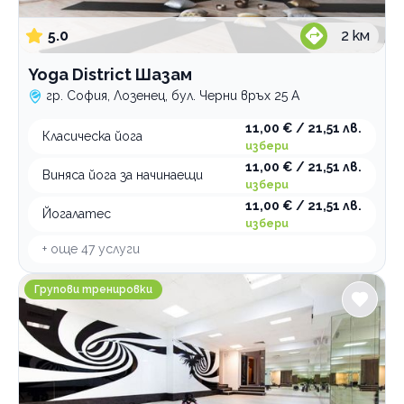
5.0
2
км
Yoga District Шазам
гр. София, Лозенец, бул. Черни връх 25 А
11,00 € / 21,51 лв.
Класическа йога
избери
11,00 € / 21,51 лв.
Виняса йога за начинаещи
избери
11,00 € / 21,51 лв.
Йогалатес
избери
+ още
47
услуги
Спортен клуб Феникс
Групови тренировки