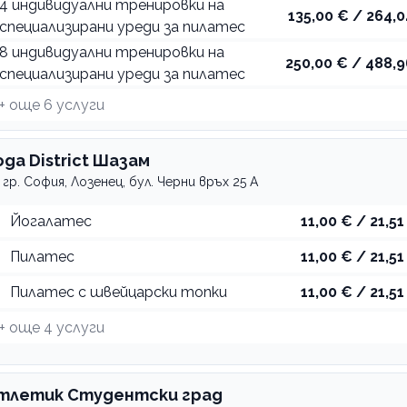
4 индивидуални тренировки на
135,00 € / 264,0
специализирани уреди за пилатес
8 индивидуални тренировки на
250,00 € / 488,9
специализирани уреди за пилатес
+ още
6
услуги
oga District Шазам
гр. София, Лозенец, бул. Черни връх 25 А
Йогалатес
11,00 € / 21,51
Пилатес
11,00 € / 21,51
Пилатес с швейцарски топки
11,00 € / 21,51
+ още
4
услуги
тлетик Студентски град