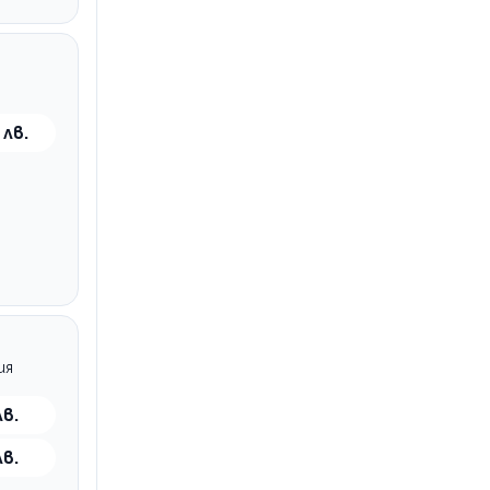
 лв.
ия
лв.
лв.