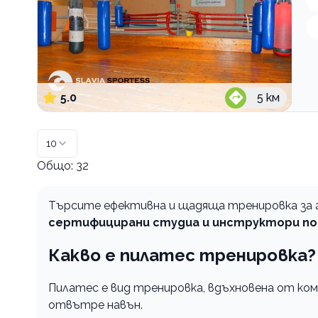
5.0
5
км
10
Общо:
32
Търсите ефективна и щадяща тренировка за г
сертифицирани студиа и инструктори по
Какво е пилатес тренировка?
Пилатес е вид тренировка, вдъхновена от ко
отвътре навън.