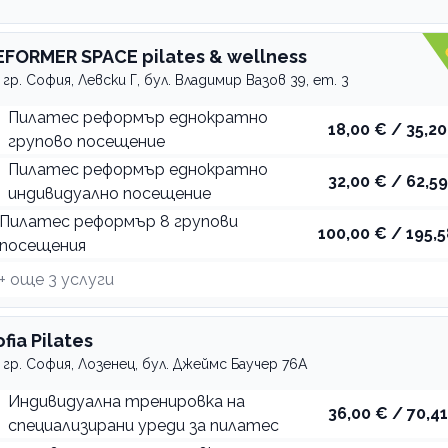
EFORMER SPACE pilates & wellness
гр. София, Левски Г, бул. Владимир Вазов 39, ет. 3
Пилатес реформър еднократно
18,00 € / 35,20
групово посещение
Пилатес реформър еднократно
32,00 € / 62,59
индивидуално посещение
Пилатес реформър 8 групови
100,00 € / 195,5
посещения
+ още
3
услуги
fia Pilates
гр. София, Лозенец, бул. Джеймс Баучер 76А
Индивидуална тренировка на
36,00 € / 70,41
специализирани уреди за пилатес