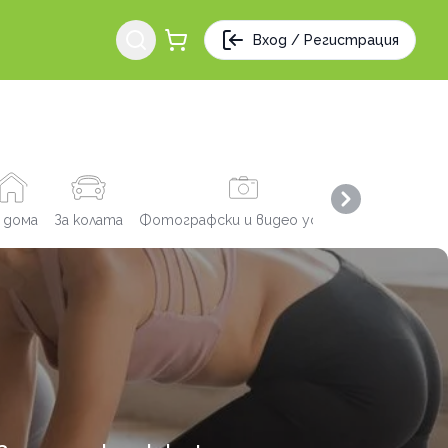
Вход / Регистрация
Next slide
 дома
За колата
Фотографски и видео услуги
Заведения