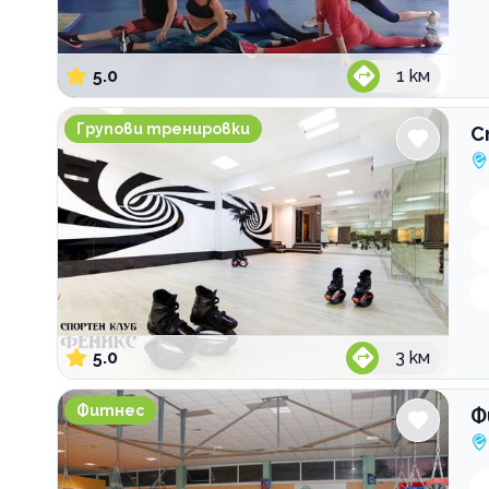
5.0
1
км
Спортен клуб Феникс
Групови тренировки
С
5.0
3
км
Фитнес СЛАВИЯ СПОРТЕС
Фитнес
Ф