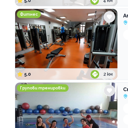
5.0
4
км
Атлетик Янко Сакъзов
Фитнес
А
5.0
2
км
Спортен клуб Актив Спорт
Групови тренировки
С