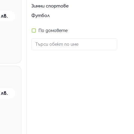
Зимни спортове
Футбол
 лв.
По домовете
 лв.