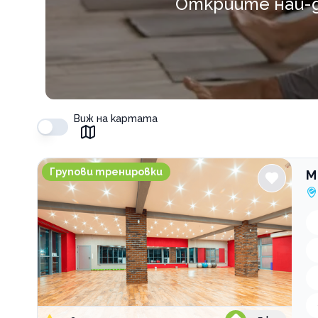
Открийте най-д
Виж на картата
M Sport&kids
Групови тренировки
M