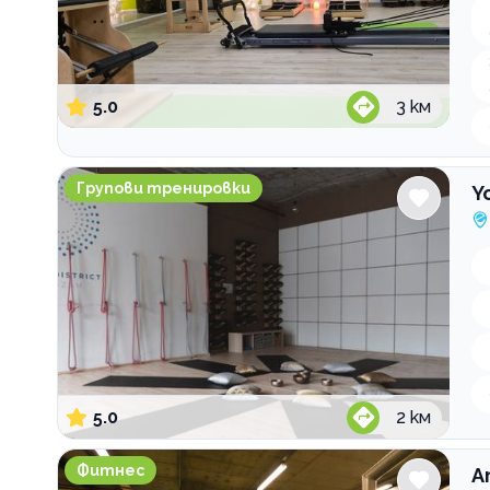
5.0
3
км
Yoga District Шазам
Групови тренировки
Y
5.0
2
км
Атлетик Студентски град
Фитнес
А