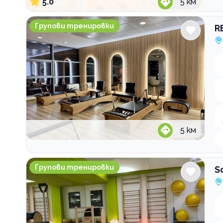
5.0
5
км
REFORMER SPACE pilates & wellness
Групови тренировки
R
5
км
Sofia Pilates
Групови тренировки
So