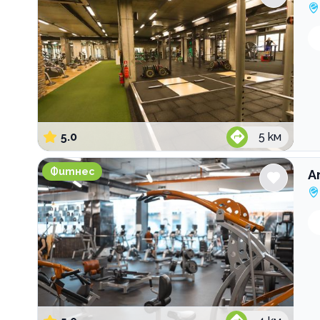
5.0
5
км
Атлетик Уест мол
Фитнес
А