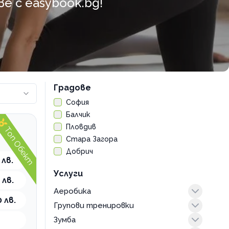
 с easybook.bg!
Градове
София
Балчик
Пловдив
Топ Обект
Стара Загора
Добрич
 лв.
Услуги
 лв.
Аеробика
 лв.
Групови тренировки
интензивна
Зумба
класическа
aero dance тренировка