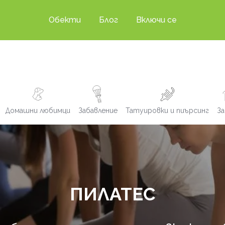
Обекти
Блог
Включи се
Домашни любимци
Забавление
Татуировки и пиърсинг
За
ПИЛАТЕС