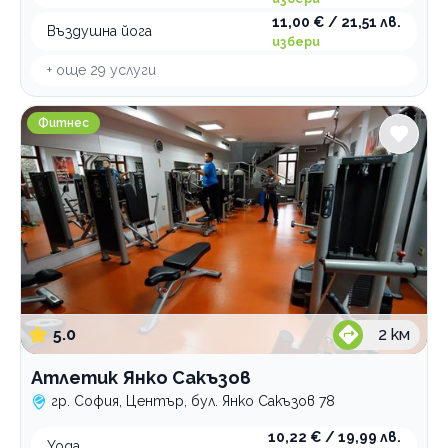
Тай Чи
мат
тренировка
11,00 € / 21,51 лв.
Въздушна йога
с уреди
тренировка
избери
Категории
+ още
29
услуги
Бойни изкуства
Атлетик Янко Сакъзов
Кондиционни тренировки
Фитнес
Групови тренировки
Тенис на маса
Шах
Бокс
Танци
Фитнес
5.0
2
км
Гимнастика
Атлетик Янко Сакъзов
Катерене
гр. София, Център, бул. Янко Сакъзов 78
Спортни лагери и програми
10,22 € / 19,99 лв.
Спортна стрелба
Yoga