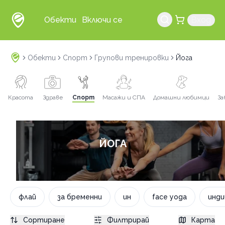
Обекти
Включи се
Вход
Обекти
Спорт
Групови тренировки
Йога
Красота
Здраве
Спорт
Масажи и СПА
Домашни любимци
За
ЙОГА
флай
за бременни
ин
face yoga
инди
Сортиране
Филтрирай
Карта