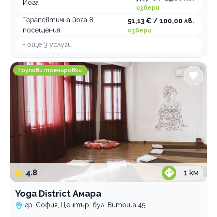
Йога
избери
Терапевтична йога 8
51,13 € / 100,00 лв.
посещения
избери
+ още
3
услуги
Yoga District Амара
Групови тренировки
4.8
1
км
Yoga District Амара
гр. София, Център, бул. Витоша 45