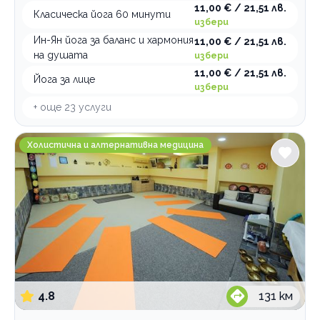
11,00 € / 21,51 лв.
Класическа йога 60 минути
избери
Ин-Ян йога за баланс и хармония
11,00 € / 21,51 лв.
на душата
избери
11,00 € / 21,51 лв.
Йога за лице
избери
+ още
23
услуги
Аура център Самхита
Холистична и алтернативна медицина
4.8
131
км