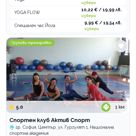
избери
Плуване
10,22 € / 19,99 лв.
YOGA FLOW
избери
Тенис на корт
9,99 € / 19,54 лв.
Специален час Йога
Зимни спортове
избери
Футбол
Спортен клуб Актив Спорт
Групови тренировки
По домовете
5.0
1
км
Спортен клуб Актив Спорт
гр. София, Център, ул. Гургулят 1, Национална
спортна академия