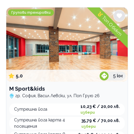
Градове
M Sport&kids
София
Групови тренировки
Топ Обект
Пловдив
Варна
Услуги
Аеробика
Групови тренировки
интензивна
Зумба
класическа
aero dance тренировка
Йога
степ аеробика
balance
zumba танци
5.0
5
км
body workout тренировка
face yoga
M Sport&kids
combat тренировкa
fat burning yoga
гр. София, Васил Левски, ул. Поп Грую 26
fat burning тренировка
power yoga
10,23 € / 20,00 лв.
fit ball занимания с топка
ащанга
Сутрешна йога
избери
fit kids тренировка за деца
виняса флоу
Сутрешна йога карта 4
35,79 € / 70,00 лв.
HIIT тренировка
за бременни
посещения
избери
insanity тренировка
за деца