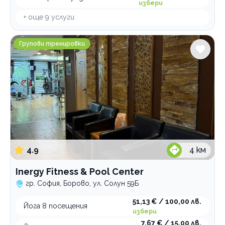
избери
+ още
9
услуги
Inergy Fitness & Pool Center
Групови тренировки
4.9
4
км
Inergy Fitness & Pool Center
гр. София, Борово, ул. Солун 59Б
51,13 € / 100,00 лв.
Йога 8 посещения
избери
7,67 € / 15,00 лв.