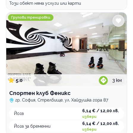
Този обект няма услуги или карти
Спортен клуб Феникс
Групови тренировки
5.0
3
км
Спортен клуб Феникс
гр. София, Стрелбище, ул. Хайдушка гора 87
6,14 € / 12,00 лв.
Йога
избери
6,14 € / 12,00 лв.
Йога за бременни
избери