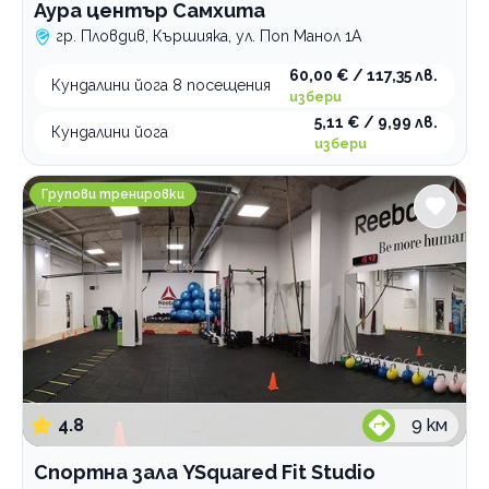
Аура център Самхита
гр. Пловдив, Кършияка, ул. Поп Манол 1А
60,00 € / 117,35 лв.
Кундалини йога 8 посещения
избери
5,11 € / 9,99 лв.
Кундалини йога
избери
Спортна зала YSquared Fit Studio
Групови тренировки
4.8
9
км
Спортна зала YSquared Fit Studio