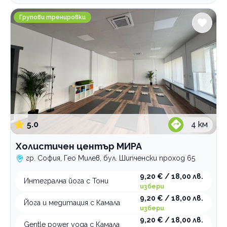
Холистичен център МИРА
Групови тренировки
5.0
4
км
Холистичен център МИРА
гр. София, Гео Милев, бул. Шипченски проход 65
9,20 € / 18,00 лв.
Интегрална йога с Тони
избери
9,20 € / 18,00 лв.
Йога и медитация с Камала
избери
9,20 € / 18,00 лв.
Gentle power yoga с Камала