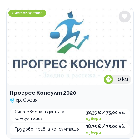
Градове
Прогрес Консулт 2020
София
Счетоводство
Център
Услуги
Счетоводни услуги
консултация
подаване декларация
регистрация на фирма
0
км
счетоводно обслужване
Прогрес Консулт 2020
Категории
гр. София
Дигитален маркетинг
Счетоводна и данъчна
38,35 € / 75,00 лв.
Нотариуси и нотариуални услуги
консултация
избери
38,35 € / 75,00 лв.
Адвокатски услуги
Трудово-правна консултация
избери
Счетоводство