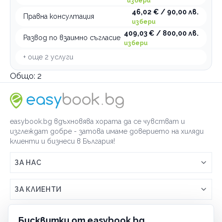
избери
46,02 € / 90,00 лв.
Правна консултация
избери
409,03 € / 800,00 лв.
Развод по взаимно съгласие
избери
+ още
2
услуги
Общо:
2
easybook.bg вдъхновява хората да се чувстват и
изглеждат добре - затова имаме доверието на хиляди
клиенти и бизнеси в България!
ЗА НАС
Връзка с easybook.bg
ЗА КЛИЕНТИ
Как работи easybook
Общи условия
ЗА ТЪРГОВЦИ
Бисквитки от easybook.bg