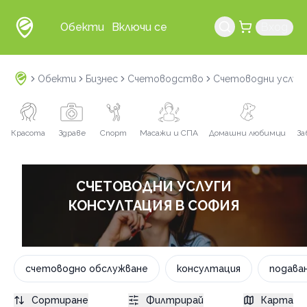
Обекти
Включи се
Вход
Обекти
Бизнес
Счетоводство
Счетоводни услуг
Красота
Здраве
Спорт
Масажи и СПА
Домашни любимци
За
СЧЕТОВОДНИ УСЛУГИ
КОНСУЛТАЦИЯ В СОФИЯ
счетоводно обслужване
консултация
подава
Сортиране
Филтрирай
Карта