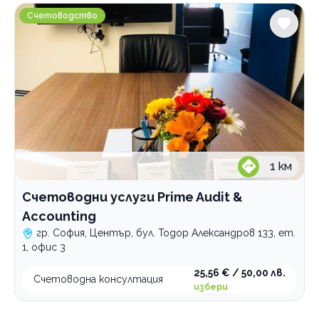
Счетоводни услуги Prime Audit & Accounting
Счетоводство
Преводи и легализация на документи
Печат, предпечат, довършителни дейности
Проектиране и дизайн
Професионални дезинфекциращи препарати
Зали за събития
Професионални консултации
1
км
По домовете
Счетоводни услуги Prime Audit &
Accounting
гр. София, Център, бул. Тодор Александров 133, ет.
1, офис 3
25,56 € / 50,00 лв.
Счетоводна консултация
избери