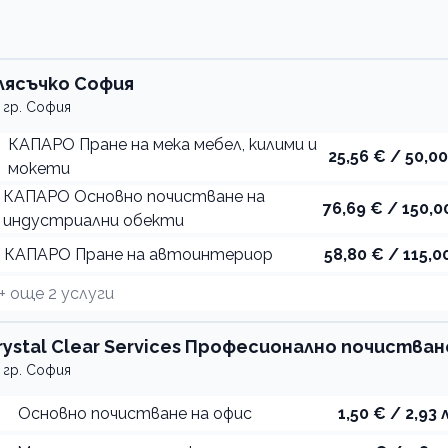
лясъчко София
гр. София
КАПАРО Пране на мека мебел, килими и
25,56 € / 50,00
мокети
КАПАРО Основно почистване на
76,69 € / 150,0
индустриални обекти
КАПАРО Пране на автоинтериор
58,80 € / 115,00
+ още
2
услуги
rystal Clear Services Професионално почистван
гр. София
Основно почистване на офис
1,50 € / 2,93 