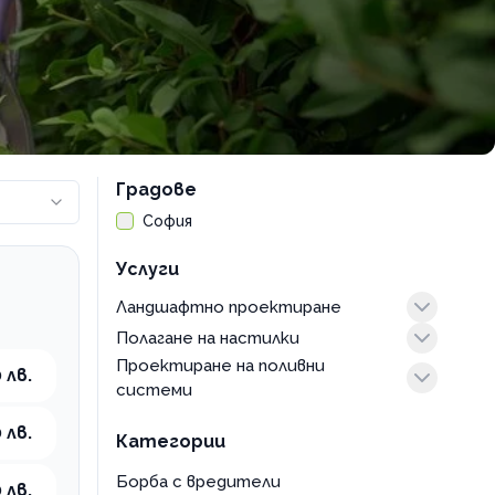
Градове
София
Услуги
Ландшафтно проектиране
Полагане на настилки
оглед и консултация
Проектиране на поливни
консултация
 лв.
системи
оглед и консултация
 лв.
Категории
Борба с вредители
 лв.