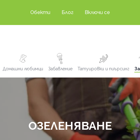
Обекти
Блог
Включи се
Домашни любимци
Забавление
Татуировки и пиърсинг
За
ОЗЕЛЕНЯВАНЕ