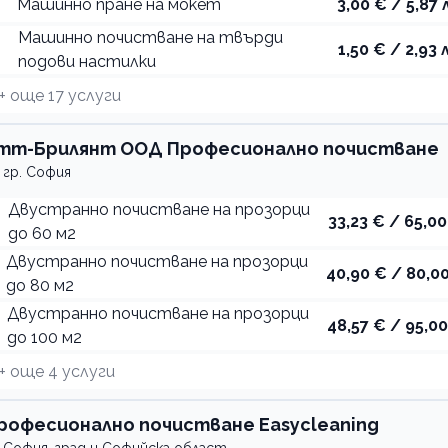
Машинно пране на мокет
3,00 € / 5,87 
Машинно почистване на твърди
1,50 € / 2,93 
подови настилки
+ още
17
услуги
тт-Брилянт ООД Професионално почистване
гр. София
Двустранно почистване на прозорци
33,23 € / 65,00
до 60 м2
Двустранно почистване на прозорци
40,90 € / 80,00
до 80 м2
Двустранно почистване на прозорци
48,57 € / 95,00
до 100 м2
+ още
4
услуги
рофесионално почистване Easycleaning