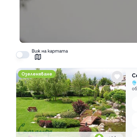
Виж на картата
Солитер ландшафтна архитектура
Озеленяване
С
об