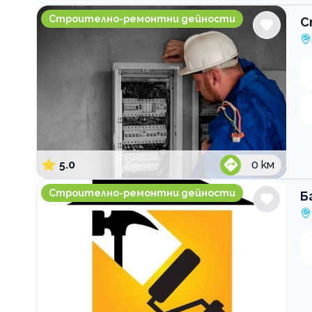
Строително-ремонтна фирма Елвотех ЗЕТ
Строително-ремонтни дейности
С
5.0
0
км
Бг Ремонт
Строително-ремонтни дейности
Б