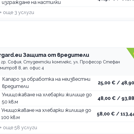
изграждане на настилки
+ още
3
услуги
rgard.eu Защита от вредители
гр. София, Студентски комплекс, ул. Професор Стефан
митров 8, ап. офис 4
Капаро за обработка на неизвестни
25,00 € / 48,90
вредители
Унищожаване на хлебарки жилище до
48,00 € / 93,88
50 кв.м
Унищожаване на хлебарки жилище до
58,00 € / 113,44
100 кв.м
+ още
58
услуги