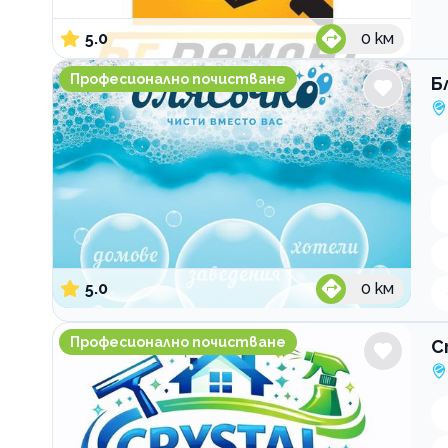
5.0
0
км
Блясъчко София
Професионално почистване
Б
5.0
0
км
Crystal Clear Services Професионално почистване
Професионално почистване
C