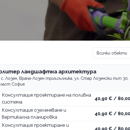
Всички обекти
олитер ландшафтна архитектура
с. Лозен, Врана-Лозен триъгълника, ул. Стар Лозенски път 30,
ласт София
Консултация проектиране на поливна
40,90 € / 80,00
система
Консултация озеленяване и
40,90 € / 80,00
вертикална планировка
Консултация проектиране и
40,90 € / 80,00