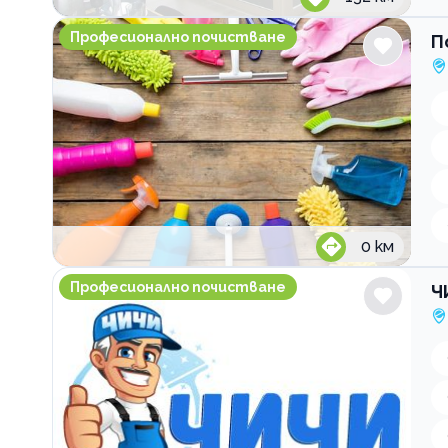
Почистваща фирма Clean Shine And I
Професионално почистване
П
0
км
ЧИЧИ Почистване и Ремонти
Професионално почистване
Ч