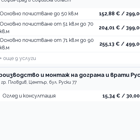
София-град и Софийска област
Основно почистване до 50 кв.м
152,88 € / 299,0
Основно почистване от 51 кв.м до 70
204,01 € / 399,0
кв.м
Основно почистване от 71 кв.м до 90
255,13 € / 499,0
кв.м
+ още
9
услуги
сгер
роизводство и монтаж на дограма и врати Ру
гр. Пловдив, Център, бул. Руски 77
Оглед и консултация
15,34 € / 30,00