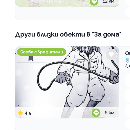
12
км
Други близки обекти
в "За дома"
Orgard.eu Защита от вредители
Борба с вредители
O
Ди
4.5
6
км