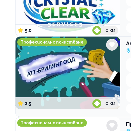
5.0
0
км
Атт-Брилянт ООД Професионално почистване
Професионално почистване
А
2.5
0
км
Професионално почистване Easycleaning
Професионално почистване
П