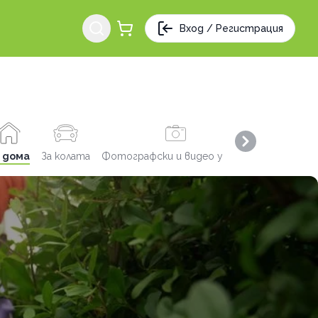
Вход / Регистрация
Next slide
 дома
За колата
Фотографски и видео услуги
Заведения