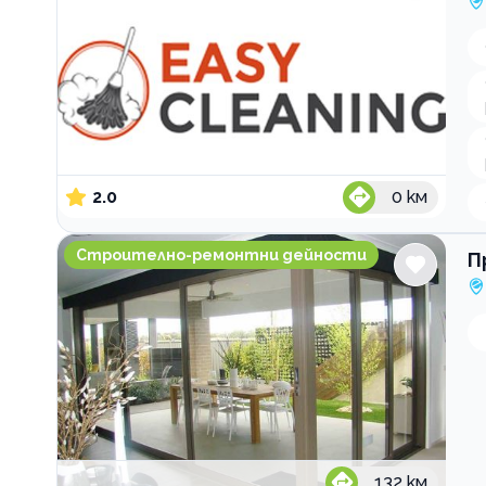
2.0
0
км
Производство и монтаж на дограма и врати Ру
Строително-ремонтни дейности
П
132
км