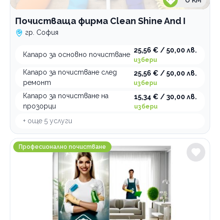
Почистваща фирма Clean Shine And I
гр. София
25,56 € / 50,00 лв.
Капаро за основно почистване
избери
Капаро за почистване след
25,56 € / 50,00 лв.
ремонт
избери
Капаро за почистване на
15,34 € / 30,00 лв.
прозорци
избери
+ още
5
услуги
Почистваща фирма Pure Space
Професионално почистване