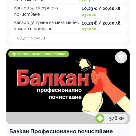
Капаро за експресно
10,23 € / 20,00 лв.
почистване
избери
Капаро за пране на мека мебел
10,23 € / 20,00 лв.
килими и матраци
избери
+ още
4
услуги
Балкан Професионално почистване
Професионално почистване
378
км
Балкан Професионално почистване