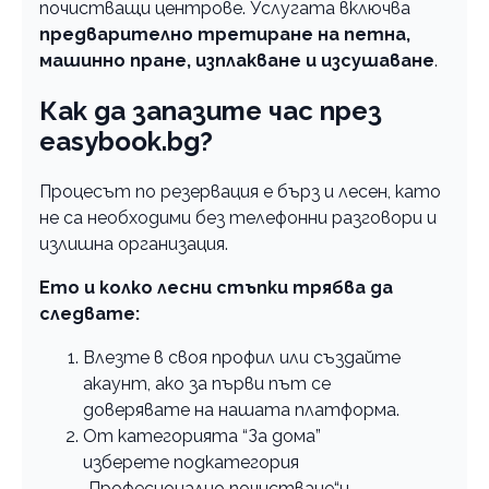
почистващи центрове. Услугата включва
предварително третиране на петна,
машинно пране, изплакване и изсушаване
.
Как да запазите час през
easybook.bg?
Процесът по резервация е бърз и лесен, като
не са необходими без телефонни разговори и
излишна организация.
Ето и колко лесни стъпки трябва да
следвате:
Влезте в своя профил или създайте
акаунт, ако за първи път се
доверявате на нашата платформа.
От категорията “За дома”
изберете подкатегория
„Професионално почистване“и