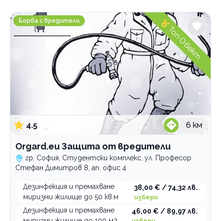
Градове
Orgard.eu Защита от вредители
София
Борба с вредители
Топ Обект
Варна
Услуги
Дезинфекция
Почистване на апартаменти и офиси
дезинсекция и дератизация
Почистване след ремонт
на дома
професионално
Пране на килими
на офиса
професионално почистване на баня
машинно почистване на подови настилки
4.5
6
км
Пране на мека мебел
открита площ
професионално почистване на прозорци
професионално
професионално
професионално почистване на уреди
професионално
Orgard.eu Защита от вредители
Категории
гр. София, Студентски комплекс, ул. Професор
Борба с вредители
Стефан Димитров 8, ап. офис 4
Озеленяване
Дезинфекция и премахване
38,00 € / 74,32 лв.
миризми жилище до 50 кв.м
избери
Професионално почистване
Дезинфекция и премахване
46,00 € / 89,97 лв.
Строително-ремонтни дейности
миризми жилище до 100 м2
избери