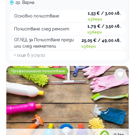
гр. Варна
1,53 € / 3,00 лв.
Основно почистване
избери
1,79 € / 3,50 лв.
Почистване след ремонт
избери
ОГЛЕД за Почистване преди
25,05 € / 49,00 лв.
или след наематели
избери
+ още
6
услуги
Почистваща фирма Clean Shine And I
Професионално почистване
0
км