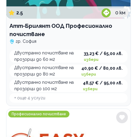
2.5
0
км
Атт-Брилянт ООД Професионално
почистване
гр. София
Двустранно почистване на
33,23 € / 65,00 лв.
прозорци до 60 м2
избери
Двустранно почистване на
40,90 € / 80,00 лв.
прозорци до 80 м2
избери
Двустранно почистване на
48,57 € / 95,00 лв.
прозорци до 100 м2
избери
+ още
4
услуги
Професионално почистване Easycleaning
Професионално почистване