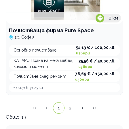
0
км
Почистваща фирма Pure Space
гр. София
51,13 € / 100,00 лв.
Основно почистване
избери
КАПАРО Пране на мека мебел,
25,56 € / 50,00 лв.
килими и мокети
избери
76,69 € / 150,00 лв.
Почистване след ремонт
избери
+ още
6
услуги
1
2
Общо:
13