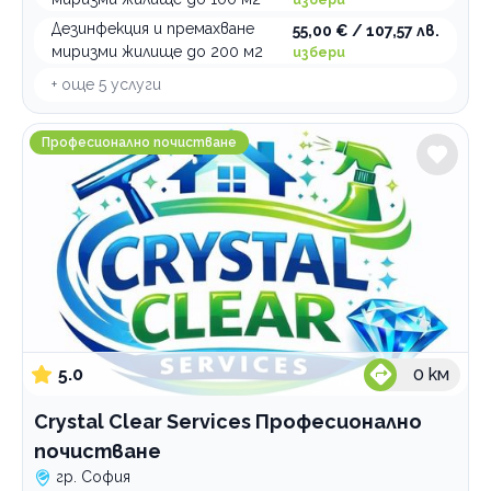
Професионален домоуправител
Дезинфекция и премахване
55,00 € / 107,57 лв.
миризми жилище до 200 м2
избери
Хамалски услуги
+ още
5
услуги
По домовете
Crystal Clear Services Професионално почистване
Професионално почистване
5.0
0
км
Crystal Clear Services Професионално
почистване
гр. София