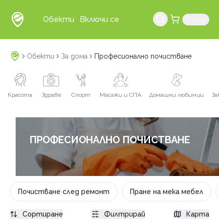
Обекти
Включи се
Вход
Обекти
За дома
Професионално почистване
Красота
Здраве
Спорт
Масажи и СПА
Домашни любимци
За
ПРОФЕСИОНАЛНО ПОЧИСТВАНЕ
Почистване след ремонт
Пране на мека мебел
Сортиране
Филтрирай
Карта