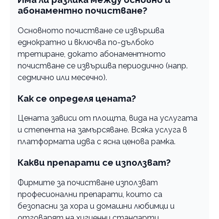
абонаментно почистване?
Oсновното почистване се извършва
еднократно и включва по-дълбоко
третиране, докато абонаментното
почистване се извършва периодично (напр.
седмично или месечно).
Как се определя цената?
Цената зависи от площта, вида на услугата
и степента на замърсяване. Всяка услуга в
платформата идва с ясна ценова рамка.
Какви препарати се използват?
Фирмите за почистване използват
професионални препарати, които са
безопасни за хора и домашни любимци и
отговарят на хигиенни стандарти.