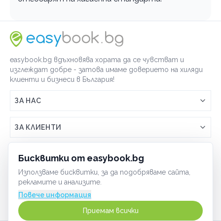
easybook.bg вдъхновява хората да се чувстват и
изглеждат добре - затова имаме доверието на хиляди
клиенти и бизнеси в България!
ЗА НАС
Връзка с easybook.bg
ЗА КЛИЕНТИ
Как работи easybook
Общи условия
ЗА ТЪРГОВЦИ
Бисквитки от easybook.bg
Често задавани въпроси
Условия за ползване
Използваме бисквитки, за да подобряваме сайта,
Включи бизнеса си
ОБЩИ
рекламите и анализите.
GDPR политика
Управлявай ефективно с easybook
Повече информация
Бисквитки
Сигурност
Приемам всички
Начин на плащане