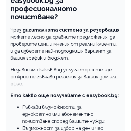
easybook.bg за
професионалното
почистване?
Чрез
дигиталната система за резервация
можете лесно да сравните предложения, да
проверите цени и мнения от реални клиенти,
и да изберете най-подходящия вариант за
вашия график и бюджет.
Независимо какъв вид услуга търсите, ще
откриете гъвкави решения за вашия дом или
офис.
Ето какво още получавате с easybook.bg:
Гъвкави възможности за
еднократно или абонаментно
почистване според вашите нужди;
Възможност за избор на ден и час