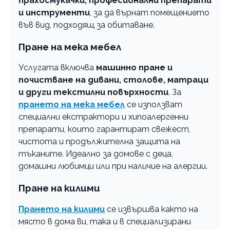
прахосмукачки, професионални препарати
и инструменти
, за да върнат помещението
във вид, подходящ за обитаване.
Пране на мека мебел
Услугата включва
машинно пране и
почистване на дивани, столове, матраци
и други текстилни повърхности
. За
прането на мека мебел
се използват
специални екстрактори и хипоалергенни
препарати, които гарантират свежест,
чистота и продължителна защита на
тъканите. Идеално за домове с деца,
домашни любимци или при наличие на алергии.
Пране на килими
Прането на килими
се извършва както на
място в дома ви, така и в специализирани