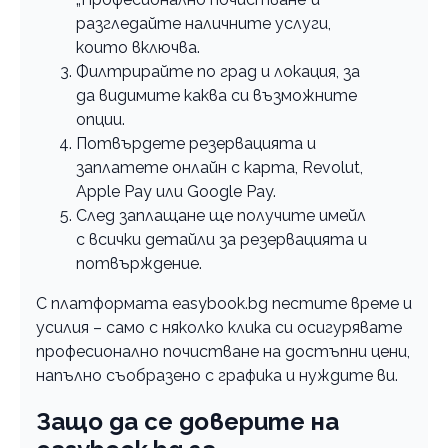
разгледайте наличните услуги,
които включва.
Филтрирайте по град и локация, за
да видимите каква си възможните
опции.
Потвърдете резервацията и
заплатете онлайн с карта, Revolut,
Apple Pay или Google Pay.
След заплащане ще получите имейл
с всички детайли за резервацията и
потвърждение.
С платформата easybook.bg пестите време и
усилия – само с няколко клика си осигурявате
професионално почистване на достъпни цени,
напълно съобразено с графика и нуждите ви.
Защо да се доверите на