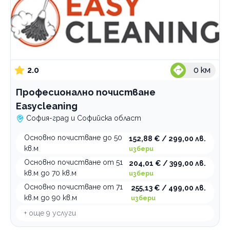
2.0
0
км
Професионално почистване
Easycleaning
София-град и Софийска област
Основно почистване до 50
152,88 € / 299,00 лв.
кв.м
избери
Основно почистване от 51
204,01 € / 399,00 лв.
кв.м до 70 кв.м
избери
Основно почистване от 71
255,13 € / 499,00 лв.
кв.м до 90 кв.м
избери
+ още
9
услуги