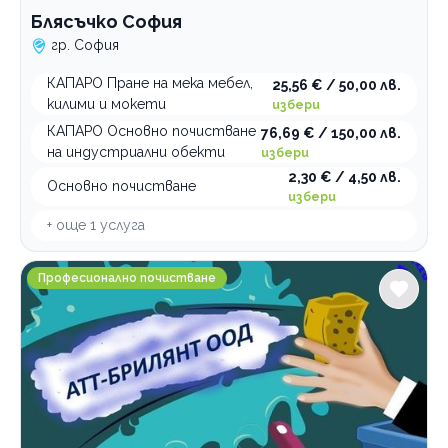
Блясъчко София
гр. София
КАПАРО Пране на мека мебел,
25,56 € / 50,00 лв.
килими и мокети
избери
КАПАРО Основно почистване
76,69 € / 150,00 лв.
на индустриални обекти
избери
2,30 € / 4,50 лв.
Основно почистване
избери
+ още
1
услуга
Атт-Брилянт ООД Професионално почистване
Професионално почистване