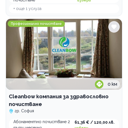
почистане
избери
+ още
1
услуга
Cleanbow компания за здравословно почистване
Професионално почистване
0
км
Cleanbow компания за здравословно
почистване
гр. София
Абонаментно почистване 2
61,36 € / 120,00 лв.
пъти месечно
избери