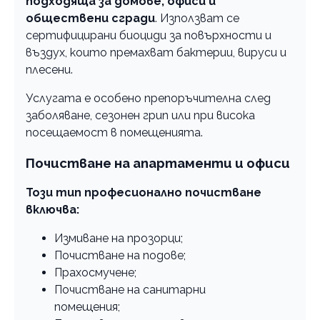
подходяща за домове, офиси и
обществени сгради
. Използват се
сертифицирани биоциди за повърхности и
въздух, които премахват бактерии, вируси и
плесени.
Услугата е особено препоръчителна след
заболяване, сезонен грип или при висока
посещаемост в помещенията.
Почистване на апартаменти и офиси
Този тип професионално почистване
включва:
Измиване на прозорци;
Почистване на подове;
Прахосмучене;
Почистване на санитарни
помещения;