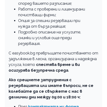
според вашето разписание;
Работа с проверени и лицензирани
почистващи фирми;
Опция за спешни резервации при
нужда от бърза реакция;
Подробно описание на услугите,
снимки и условия още преди
резервация.
С easybook.bg превръщате почистването от
задължение в лесна, организирана и надеждна
услуга, която
спестява време и ви
осигурява безупречна среда
.
Ако срещнете затруднения с
резервацията или имате въпроси, не се
колебайте да се свържете с нас в
делнични дни между 09:00 и 18:00 ч:
През
контактната ни форма