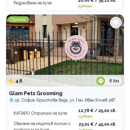
20,00 € / 39,12 лв.
Разресване на куче
избери
Glam Pets Grooming
Груминг
4.6
6
км
Glam Pets Grooming
гр. София, Кръстова вада, ул. Ген. Иван Колев 48Г
12,78 € / 25,00 лв.
КАПАРО Стрипинг на куче
избери
Сваляне на мъртъв косъм и
23,01 € / 45,00 лв.
подкосъм на куче
избери