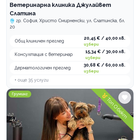
Ветеринарна клиника Джулайвет
Слатина
гр. София, Христо Смирненски, ул. Слатинска, бл.
20
20,45 € / 40,00 лв.
Общ клиничен преглед
избери
15,34 € / 30,00 лв.
Консултация с ветеринар
избери
30,68 € / 60,00 лв.
Дерматологичен преглед
избери
+ още
35
услуги
Pet Valley Груминг
Груминг
Топ Обект