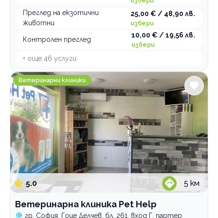
избери
Преглед на екзотични
25,00 € / 48,90 лв.
животни
избери
10,00 € / 19,56 лв.
Контролен преглед
избери
+ още
46
услуги
Ветеринарна клиника Pet Help
Ветеринарни клиники
5.0
5
км
Ветеринарна клиника Pet Help
гр. София, Гоце Делчев, бл. 261, вход Г, партер