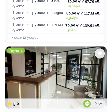
Цялостен груминг на малки
50,00 € / 97,79 лв.
кучета
избери
Цялостен груминг на средни
60,00 € / 117,35 лв.
кучета
избери
Цялостен груминг на големи
70,00 € / 136,91 лв.
кучета
избери
+ още
12
услуги
Груминг салон Pet Star Groom
Груминг
5.0
2
км