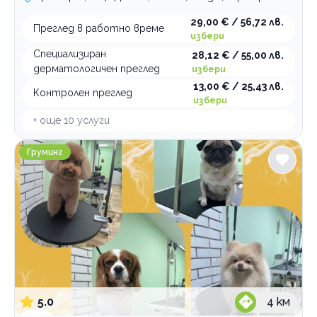
29,00 € / 56,72 лв.
Преглед в работно време
избери
Специализиран
28,12 € / 55,00 лв.
дерматологичен преглед
избери
13,00 € / 25,43 лв.
Контролен преглед
избери
+ още
10
услуги
Jigullett Grooming Salon
Груминг
5.0
4
км