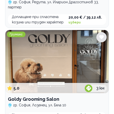
гр. София, Редута, ул. Иларион Драгостинов 33,
партер
Доплащане при спластена
20,00 € / 39,12 лв.
козина или труден характер
избери
Goldy Grooming Salon
Груминг
5.0
3
км
Goldy Grooming Salon
гр. София, Лозенец, ул. Бяла 10