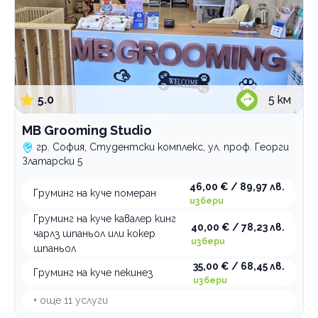
5.0
5
км
MB Grooming Studio
гр. София, Студентски комплекс, ул. проф. Георги
Златарски 5
46,00 € / 89,97 лв.
Груминг на куче померан
избери
Груминг на куче кавалер кинг
40,00 € / 78,23 лв.
чарлз шпаньол или кокер
избери
шпаньол
35,00 € / 68,45 лв.
Груминг на куче пекинез
избери
+ още
11
услуги