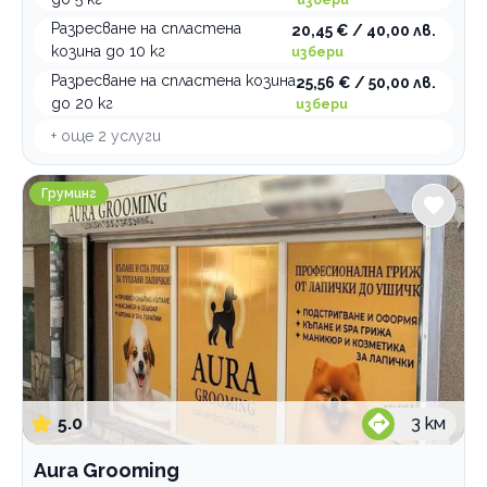
Разресване на спластена
20,45 € / 40,00 лв.
козина до 10 кг
избери
Разресване на спластена козина
25,56 € / 50,00 лв.
до 20 кг
избери
+ още
2
услуги
Aura Grooming
Груминг
5.0
3
км
Aura Grooming