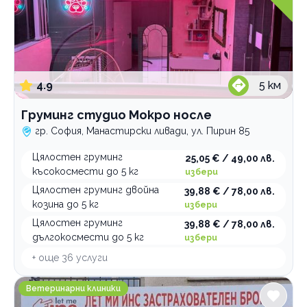
4.9
5
км
Груминг студио Мокро носле
гр. София, Манастирски ливади, ул. Пирин 85
Цялостен груминг
25,05 € / 49,00 лв.
късокосмести до 5 кг
избери
Цялостен груминг двойна
39,88 € / 78,00 лв.
козина до 5 кг
избери
Цялостен груминг
39,88 € / 78,00 лв.
дългокосмести до 5 кг
избери
+ още
36
услуги
Ветеринарна клиника ОРИОН
Ветеринарни клиники