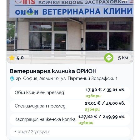
5.0
5
км
Ветеринарна клиника ОРИОН
гр. София, Люлин 10, ул. Партений Зографски 1
17,90 € / 35,01 лв.
Общ клиничен преглед
избери
23,01 € / 45,00 лв.
Специализиран преглед
избери
127,82 € / 249,99 лв.
Кастрация на женска котка
избери
+ още
22
услуги