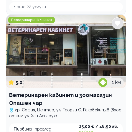
+ още
22
услуги
Ветеринарен кабинет и зоомагазин Опашен чар
Ветеринарни клиники
5.0
1
км
Ветеринарен кабинет и зоомагазин
Опашен чар
гр. София, Център, ул. Георги С. Раковски 138 (вход
откъм ул. Хан Аспарух)
25,00 € / 48,90 лв.
Първичен преглед