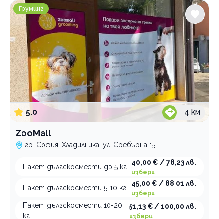
ZooMall
Груминг
5.0
4
км
ZooMall
гр. София, Хладилника, ул. Сребърна 15
40,00 € / 78,23 лв.
Пакет дългокосмести до 5 кг
избери
45,00 € / 88,01 лв.
Пакет дългокосмести 5-10 кг
избери
Пакет дългокосмести 10-20
51,13 € / 100,00 лв.
кг
избери