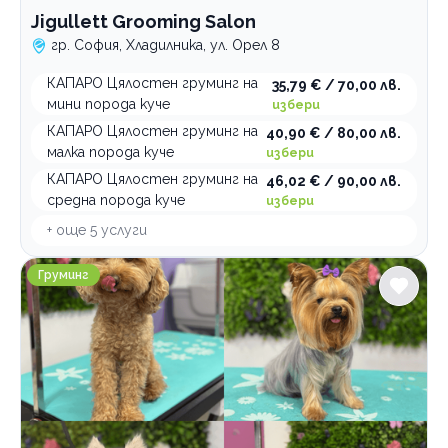
Jigullett Grooming Salon
гр. София, Хладилника, ул. Орел 8
КАПАРО Цялостен груминг на
35,79 € / 70,00 лв.
мини порода куче
избери
КАПАРО Цялостен груминг на
40,90 € / 80,00 лв.
малка порода куче
избери
КАПАРО Цялостен груминг на
46,02 € / 90,00 лв.
средна порода куче
избери
+ още
5
услуги
TopGrooming
Груминг