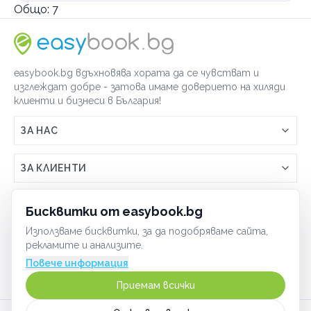
Общо:
7
easybook.bg вдъхновява хората да се чувстват и
изглеждат добре - затова имаме доверието на хиляди
клиенти и бизнеси в България!
ЗА НАС
Връзка с easybook.bg
ЗА КЛИЕНТИ
Как работи easybook
Общи условия
ЗА ТЪРГОВЦИ
Бисквитки от easybook.bg
Често задавани въпроси
Условия за ползване
Използваме бисквитки, за да подобряваме сайта,
Включи бизнеса си
ОБЩИ
рекламите и анализите.
GDPR политика
Управлявай ефективно с easybook
Повече информация
Бисквитки
Сигурност
Приемам всички
Начин на плащане