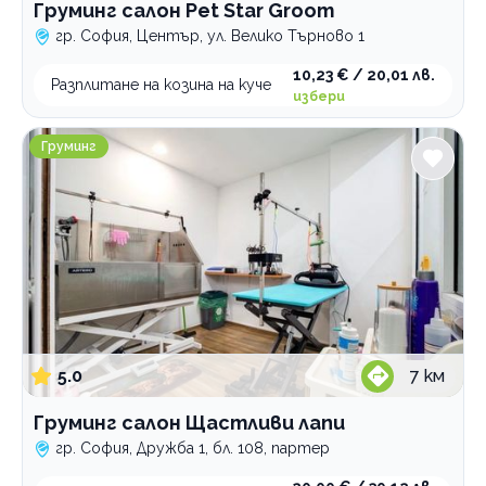
Груминг салон Pet Star Groom
гр. София, Център, ул. Велико Търново 1
10,23 € / 20,01 лв.
Разплитане на козина на куче
избери
Груминг салон Щастливи лапи
Груминг
5.0
7
км
Груминг салон Щастливи лапи
гр. София, Дружба 1, бл. 108, партер