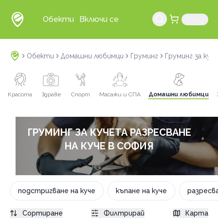
Обекти
Включи се
Вход
Обекти
Домашни любимци
Груминг
Груминг за куч
Красота
Здраве
Спорт
Масажи и СПА
Домашни любимци
ГРУМИНГ ЗА КУЧЕТА РАЗРЕСВАНЕ
НА КУЧЕ В СОФИЯ
подстригване на куче
къпане на куче
разресва
Сортиране
Филтрирай
Карта