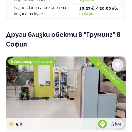
Разресване на сплъстена
10,23 € / 20,00 лв.
козина на куче
избери
Други близки обекти
в "Груминг" в
София
Ветеринарна клиника Джулайвет Слатина
Ветеринарни клиники
Топ Обект
5.0
5
км