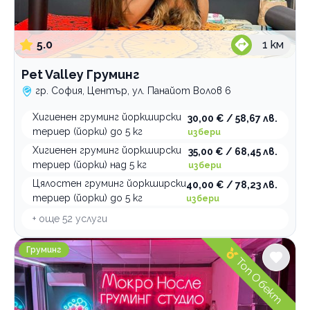
5.0
1
км
Pet Valley Груминг
гр. София, Център, ул. Панайот Волов 6
Хигиенен груминг йоркширски
30,00 € / 58,67 лв.
териер (йорки) до 5 кг
избери
Хигиенен груминг йоркширски
35,00 € / 68,45 лв.
териер (йорки) над 5 кг
избери
Цялостен груминг йоркширски
40,00 € / 78,23 лв.
териер (йорки) до 5 кг
избери
+ още
52
услуги
Груминг студио Мокро носле
Груминг
Топ Обект