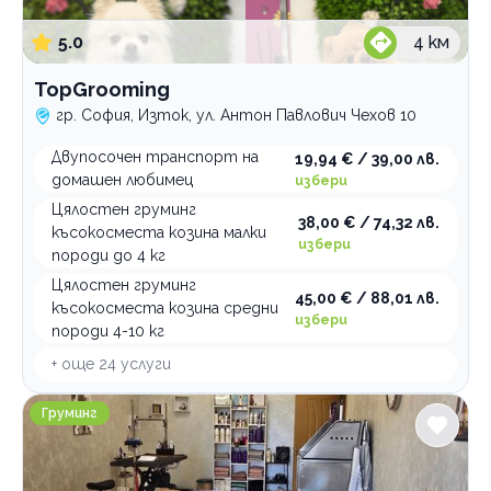
5.0
4
км
TopGrooming
гр. София, Изток, ул. Антон Павлович Чехов 10
Двупосочен транспорт на
19,94 € / 39,00 лв.
домашен любимец
избери
Цялостен груминг
38,00 € / 74,32 лв.
късокосместа козина малки
избери
породи до 4 кг
Цялостен груминг
45,00 € / 88,01 лв.
късокосместа козина средни
избери
породи 4-10 кг
+ още
24
услуги
MB Grooming Studio
Груминг