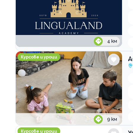
4
км
Детска академия Viki Kids
Курсове и уроци
Д
9
км
Учебен център ЦПО Групово
Курсове и уроци
У