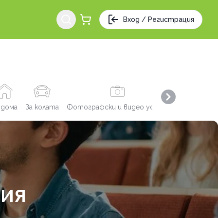
Вход / Регистрация
Next slide
 дома
За колата
Фотографски и видео услуги
Заведения
ФИЯ