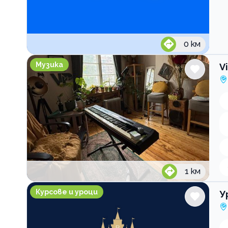
0
км
ViPart School школа по изкуства
Музика
V
1
км
Уроци по чужди езици LinguaLand
Курсове и уроци
У