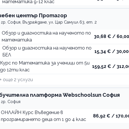
математика 9-12 клас
чебен център Протагор
гр. София, Възраждане, ул. Цар Самуил 63, ет. 2
Обзор и диагностика на наученото по
30,68 € / 60,00
математика
Обзор и диагностика на наученото по
15,34 € / 30,00
БЕЛ
Курс по Математика за ученици от 5и
159,52 € / 312,0
до 12ти клас
+ още
2
услуги
бучителна платформа Webschoolsun София
гр. София
ОНЛАЙН Курс Въведение в
86,92 € / 170,0
програмирането деца от 1 до 4 клас