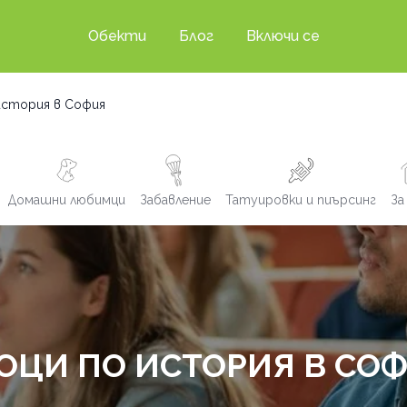
Обекти
Блог
Включи се
история в София
Домашни любимци
Забавление
Татуировки и пиърсинг
За
ОЦИ ПО ИСТОРИЯ В СО