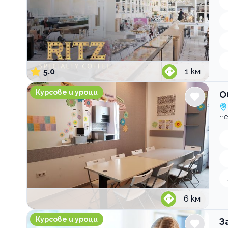
5.0
1
км
Образователен център Студио S филиал Млад
Курсове и уроци
О
Че
6
км
Занималня за деца и възрастни Общност на до
Курсове и уроци
З