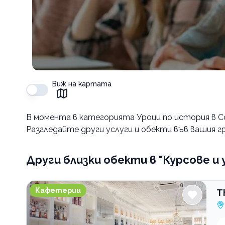
Виж на картата
В момента в
категорията Уроци по история в С
Разгледайте други услуги и обекти във вашия гр
Други близки обекти
в "Курсове и
The RITZ Specialty Coffee
Кафетерии
T