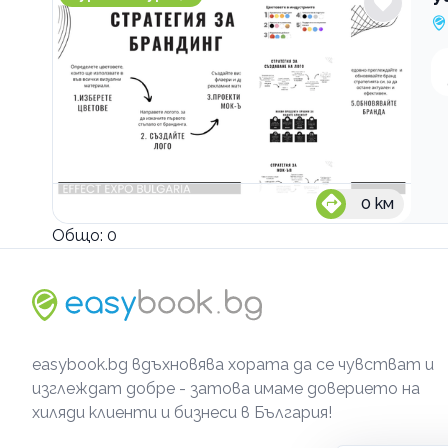
0
км
Общо:
0
easybook.bg вдъхновява хората да се чувстват и
изглеждат добре - затова имаме доверието на
хиляди клиенти и бизнеси в България!