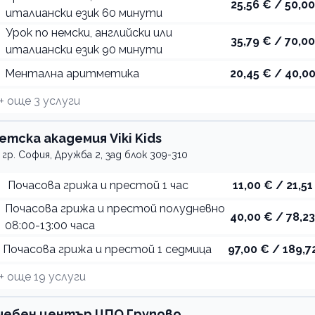
25,56 € / 50,00
италиански език 60 минути
Урок по немски, английски или
35,79 € / 70,00
италиански език 90 минути
Ментална аритметика
20,45 € / 40,00
+ още
3
услуги
етска академия Viki Kids
гр. София, Дружба 2, зад блок 309-310
Почасова грижа и престой 1 час
11,00 € / 21,51
Почасова грижа и престой полудневно
40,00 € / 78,23
08:00-13:00 часа
Почасова грижа и престой 1 седмица
97,00 € / 189,72
+ още
19
услуги
чебен център ЦПО Групово