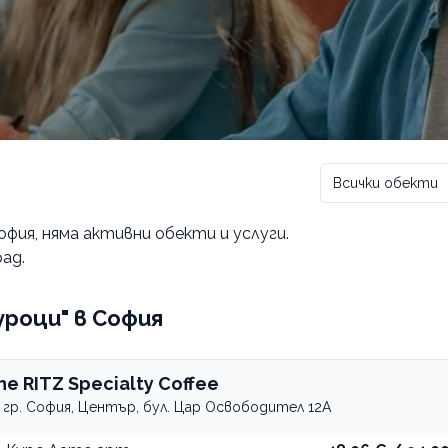
Всички обекти
офия
, няма активни обекти и услуги.
ад.
 уроци" в София
he RITZ Specialty Coffee
гр. София, Център, бул. Цар Освободител 12А