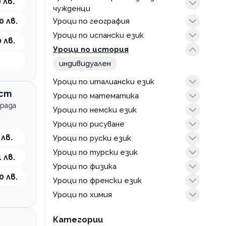
 лв.
чужденци
0 лв.
Уроци по география
в група
Уроци по испански език
индивидуален
индивидуален
 лв.
Уроци по история
в група
индивидуален
индивидуален
Уроци по италиански език
ост
Уроци по математика
в група
града
Уроци по немски език
индивидуален
в група
Уроци по рисуване
индивидуален
в група
 лв.
Уроци по руски език
индивидуален
в група
Уроци по турски език
индивидуален
в група
 лв.
Уроци по физика
индивидуален
в група
0 лв.
Уроци по френски език
индивидуален
Уроци по химия
в група
индивидуален
в група
Категории
индивидуален