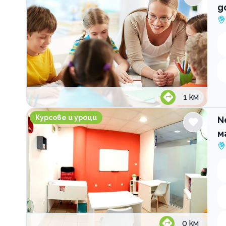
д
1
км
NexXo Academy Индивидуално обучение по мате
Курсове и уроци
N
м
0
км