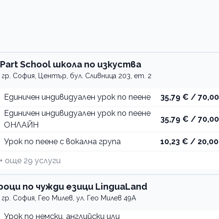
iPart School школа по изкуства
гр. София, Център, бул. Сливница 203, ет. 2
Единичен индивидуален урок по пеене
35,79 € / 70,00
Единичен индивидуален урок по пеене
35,79 € / 70,00
ОНЛАЙН
Урок по пеене с вокална група
10,23 € / 20,00
+ още
29
услуги
роци по чужди езици LinguaLand
гр. София, Гео Милев, ул. Гео Милев 49А
Урок по немски, английски или