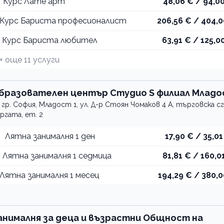
Курс Лате арт
48,06 € / 94,00
Курс Бариста професионалист
206,56 € / 404,0
Курс Бариста любител
63,91 € / 125,00
+ още
11
услуги
ост
бразователен център Студио S филиал Млад
гр. София, Младост 1, ул. Д-р Стоян Чомаков 4 А, търговска с
ргата, ет. 2
Лятна занималня 1 ден
17,90 € / 35,01
Лятна занималня 1 седмица
81,81 € / 160,01
Лятна занималня 1 месец
194,29 € / 380,0
брината
анималня за деца и възрастни Общност на