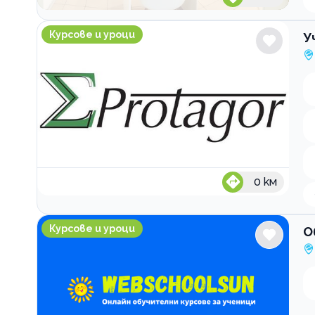
Учебен център Протагор
Курсове и уроци
У
0
км
Обучителна платформа Webschoolsun София
Курсове и уроци
О