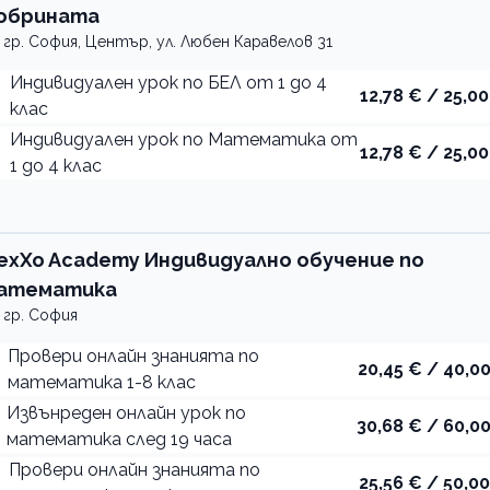
обрината
гр. София, Център, ул. Любен Каравелов 31
Индивидуален урок по БЕЛ от 1 до 4
12,78 € / 25,00
клас
Индивидуален урок по Математика от
12,78 € / 25,00
1 до 4 клас
матика
exXo Academy Индивидуално обучение по
атематика
гр. София
Провери онлайн знанията по
20,45 € / 40,00
математика 1-8 клас
Извънреден онлайн урок по
30,68 € / 60,00
математика след 19 часа
Провери онлайн знанията по
25,56 € / 50,00