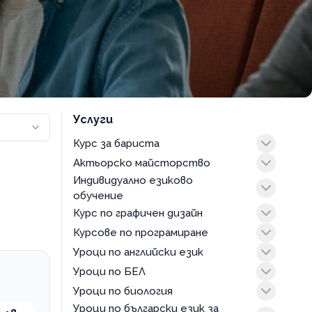
Услуги
Курс за бариста
Актьорско майсторство
курс лате арт
Индивидуално езиково
любител
деца
обучение
професионалист
Курс по графичен дизайн
пакет часове
Курсове по програмиране
oнлайн уроци
Уроци по английски език
индивидуален
Уроци по БЕЛ
в група
Уроци по биология
индивидуален
в група
Уроци по български език за
индивидуален
индивидуален