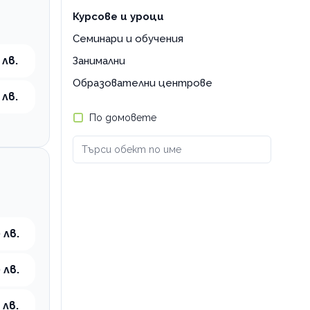
Курсове и уроци
Семинари и обучения
 лв.
Занимални
Образователни центрове
 лв.
По домовете
 лв.
 лв.
 лв.