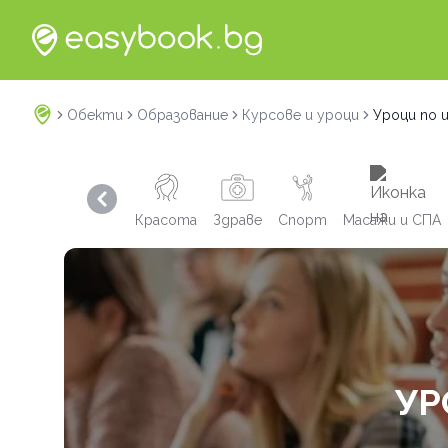
Обекти
Образование
Курсове и уроци
Уроци по 
Previous slide
Красота
Здраве
Спорт
Масажи и СПА
УР