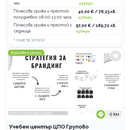
час
избери
Почасова грижа и престой
40,00 € / 78,23 лв.
полудневно 08:00-13:00 часа
избери
Почасова грижа и престой 1
97,00 € / 189,72 лв.
седмица
избери
+ още
19
услуги
Учебен център ЦПО Групово
Курсове и уроци
0
км
Учебен център ЦПО Групово