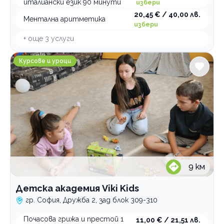
италиански език 90 минути
избери
20,45 € / 40,00 лв.
Ментална аритметика
избери
+ още
3
услуги
Детска академия Viki Kids
Курсове и уроци
9
км
Детска академия Viki Kids
гр. София, Дружба 2, зад блок 309-310
Почасова грижа и престой 1
11,00 € / 21,51 лв.