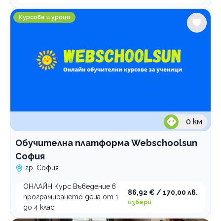
Обучителна платформа Webschoolsun София
Курсове и уроци
0
км
Обучителна платформа Webschoolsun
София
гр. София
ОНЛАЙН Курс Въведение в
86,92 € / 170,00 лв.
програмирането деца от 1
избери
до 4 клас