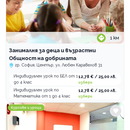
1
км
Занималня за деца и възрастни
Общност на добрината
гр. София, Център, ул. Любен Каравелов 31
Индивидуален урок по БЕЛ от 1
12,78 € / 25,00 лв.
до 4 клас
избери
Индивидуален урок по
12,78 € / 25,00 лв.
Математика от 1 до 4 клас
избери
NexXo Academy Индивидуално обучение по математ
Курсове и уроци