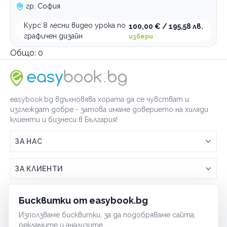
гр. София
Курс 8 лесни видео урока по
100,00 € / 195,58 лв.
графичен дизайн
избери
Общо:
0
easybook.bg вдъхновява хората да се чувстват и
изглеждат добре - затова имаме доверието на хиляди
клиенти и бизнеси в България!
ЗА НАС
Връзка с easybook.bg
ЗА КЛИЕНТИ
Как работи easybook
Общи условия
ЗА ТЪРГОВЦИ
Бисквитки от easybook.bg
Често задавани въпроси
Условия за ползване
Използваме бисквитки, за да подобряваме сайта,
Включи бизнеса си
ОБЩИ
рекламите и анализите.