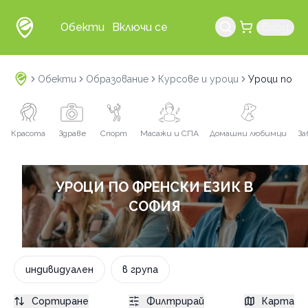
Обекти
Включи се
Вход
Обекти
Образование
Курсове и уроци
Уроци по фр
Красота
Здраве
Спорт
Масажи и СПА
Домашни любимци
За
УРОЦИ ПО ФРЕНСКИ ЕЗИК В
СОФИЯ
индивидуален
в група
Сортиране
Филтрирай
Карта