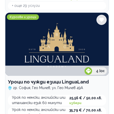
+ още
29
услуги
Уроци по чужди езици LinguaLand
Курсове и уроци
4
км
Уроци по чужди езици LinguaLand
гр. София, Гео Милев, ул. Гео Милев 49А
Урок по немски, английски или
25,56 € / 50,00 лв.
италиански език 60 минути
избери
Урок по немски, английски или
35,79 € / 70,00 лв.