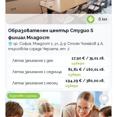
По домовете
6
км
Образователен център Студио S
филиал Младост
гр. София, Младост 1, ул. Д-р Стоян Чомаков 4 А,
търговска сграда Чергата, ет. 2
17,90 € / 35,01 лв.
Лятна занималня 1 ден
избери
81,81 € / 160,01 лв.
Лятна занималня 1 седмица
избери
194,29 € / 380,00 лв.
Лятна занималня 1 месец
избери
Занималня за деца и възрастни Общност на добрин
Курсове и уроци