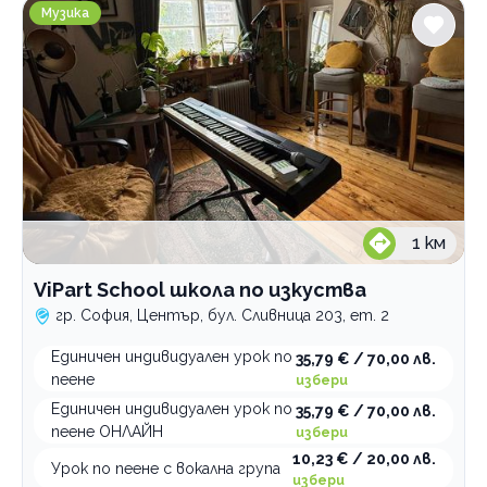
ViPart School школа по изкуства
Музика
1
км
ViPart School школа по изкуства
гр. София, Център, бул. Сливница 203, ет. 2
Единичен индивидуален урок по
35,79 € / 70,00 лв.
пеене
избери
Единичен индивидуален урок по
35,79 € / 70,00 лв.
пеене ОНЛАЙН
избери
10,23 € / 20,00 лв.
Урок по пеене с вокална група
избери