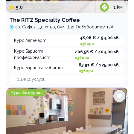
Уроци по рисуване
индивидуален
в група
5.0
1
км
Уроци по руски език
индивидуален
в група
The RITZ Specialty Coffee
Уроци по турски език
индивидуален
в група
гр. София, Център, бул. Цар Освободител 12А
Уроци по физика
индивидуален
в група
48,06 € / 94,00 лв.
Уроци по френски език
индивидуален
Курс Лате арт
избери
в група
Курс Бариста
206,56 € / 404,00 лв.
индивидуален
професионалист
избери
63,91 € / 125,00 лв.
Уроци по химия
Курс Бариста любител
избери
в група
+ още
11
услуги
Категории
индивидуален
Образователен център Студио S филиал Младост
Курсове и уроци
Курсове и уроци
Семинари и обучения
Занимални
Образователни центрове