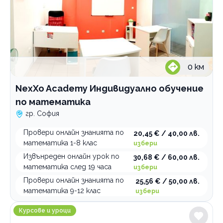
0
км
NexXo Academy Индивидуално обучение
по математика
гр. София
Провери онлайн знанията по
20,45 € / 40,00 лв.
математика 1-8 клас
избери
Извънреден онлайн урок по
30,68 € / 60,00 лв.
математика след 19 часа
избери
Провери онлайн знанията по
25,56 € / 50,00 лв.
математика 9-12 клас
избери
Учебен център Протагор
Курсове и уроци