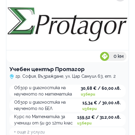
0
км
Учебен център Протагор
гр. София, Възраждане, ул. Цар Самуил 63, ет. 2
Обзор и диагностика на
30,68 € / 60,00 лв.
наученото по математика
избери
Обзор и диагностика на
15,34 € / 30,00 лв.
наученото по БЕЛ
избери
Курс по Математика за
159,52 € / 312,00 лв.
ученици от 5и до 12ти клас
избери
+ още
2
услуги