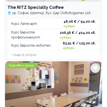
Образователни центрове
The RITZ Specialty Coffee
гр. София, Център, бул. Цар Освободител 12А
По домовете
48,06 € / 94,00 лв.
Курс Лате арт
избери
Курс Бариста
206,56 € / 404,00 лв.
професионалист
избери
63,91 € / 125,00 лв.
Курс Бариста любител
избери
+ още
11
услуги
Образователен център Студио S филиал Младост
Курсове и уроци