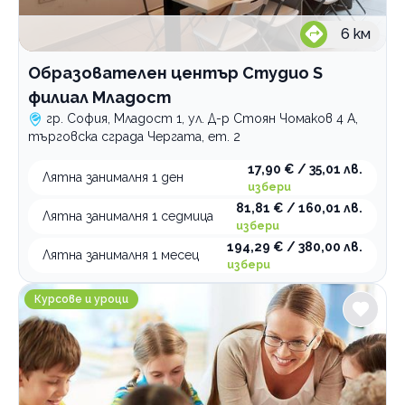
6
км
Образователен център Студио S
филиал Младост
гр. София, Младост 1, ул. Д-р Стоян Чомаков 4 А,
търговска сграда Чергата, ет. 2
17,90 € / 35,01 лв.
Лятна занималня 1 ден
избери
81,81 € / 160,01 лв.
Лятна занималня 1 седмица
избери
194,29 € / 380,00 лв.
Лятна занималня 1 месец
избери
Занималня за деца и възрастни Общност на добрин
Курсове и уроци