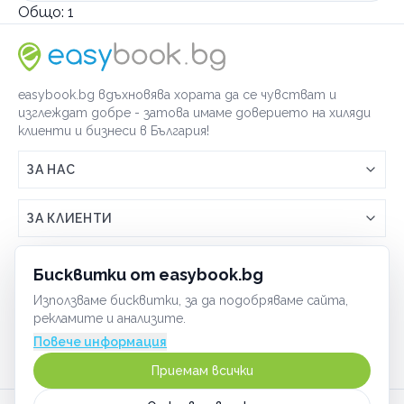
Общо:
1
easybook.bg вдъхновява хората да се чувстват и
изглеждат добре - затова имаме доверието на хиляди
клиенти и бизнеси в България!
ЗА НАС
Връзка с easybook.bg
ЗА КЛИЕНТИ
Как работи easybook
Общи условия
ЗА ТЪРГОВЦИ
Бисквитки от easybook.bg
Често задавани въпроси
Условия за ползване
Използваме бисквитки, за да подобряваме сайта,
Включи бизнеса си
ОБЩИ
рекламите и анализите.
GDPR политика
Управлявай ефективно с easybook
Повече информация
Бисквитки
Сигурност
Приемам всички
Начин на плащане