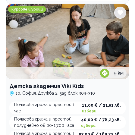
Детска академия Viki Kids
Курсове и уроци
9
км
Детска академия Viki Kids
гр. София, Дружба 2, зад блок 309-310
Почасова грижа и престой 1
11,00 € / 21,51 лв.
час
избери
Почасова грижа и престой
40,00 € / 78,23 лв.
полудневно 08:00-13:00 часа
избери
Почасова грижа и престой 1
97,00 € / 189,72 лв.