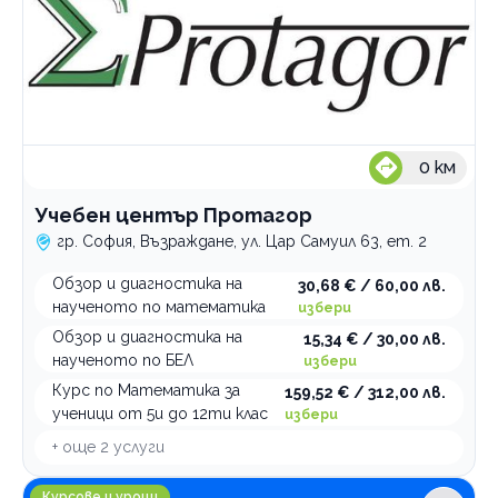
0
км
Учебен център Протагор
гр. София, Възраждане, ул. Цар Самуил 63, ет. 2
Обзор и диагностика на
30,68 € / 60,00 лв.
наученото по математика
избери
Обзор и диагностика на
15,34 € / 30,00 лв.
наученото по БЕЛ
избери
Курс по Математика за
159,52 € / 312,00 лв.
ученици от 5и до 12ти клас
избери
+ още
2
услуги
Обучителна платформа Webschoolsun София
Курсове и уроци