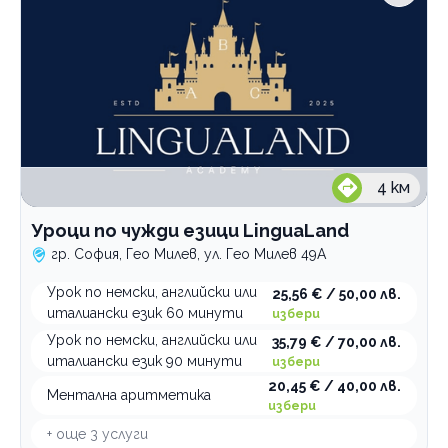
4
км
Уроци по чужди езици LinguaLand
гр. София, Гео Милев, ул. Гео Милев 49А
Урок по немски, английски или
25,56 € / 50,00 лв.
италиански език 60 минути
избери
Урок по немски, английски или
35,79 € / 70,00 лв.
италиански език 90 минути
избери
20,45 € / 40,00 лв.
Ментална аритметика
избери
+ още
3
услуги