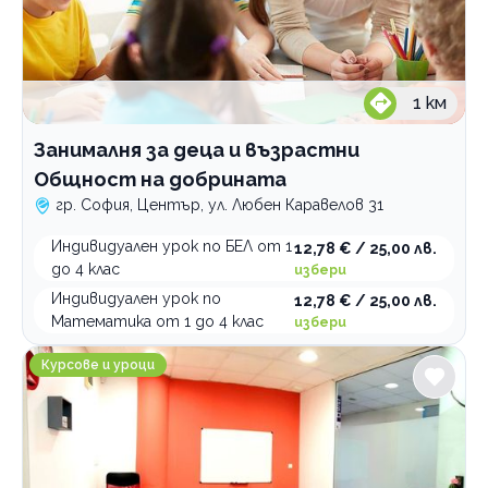
1
км
Занималня за деца и възрастни
Общност на добрината
гр. София, Център, ул. Любен Каравелов 31
Индивидуален урок по БЕЛ от 1
12,78 € / 25,00 лв.
до 4 клас
избери
Индивидуален урок по
12,78 € / 25,00 лв.
Математика от 1 до 4 клас
избери
NexXo Academy Индивидуално обучение по математ
Курсове и уроци