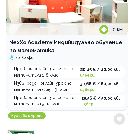
0
км
NexXo Academy Индивидуално обучение
по математика
гр. София
Провери онлайн знанията по
20,45 € / 40,00 лв.
математика 1-8 клас
избери
Извънреден онлайн урок по
30,68 € / 60,00 лв.
математика след 19 часа
избери
Провери онлайн знанията по
25,56 € / 50,00 лв.
математика 9-12 клас
избери
Учебен център Протагор
Курсове и уроци