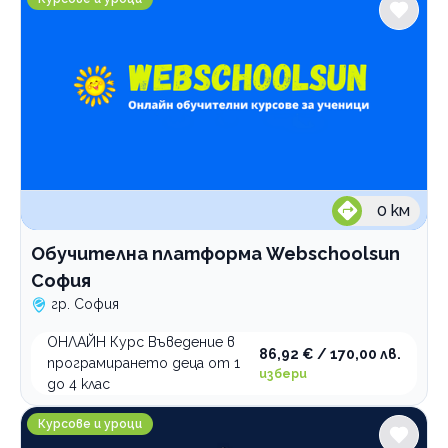
0
км
Обучителна платформа Webschoolsun
София
гр. София
ОНЛАЙН Курс Въведение в
86,92 € / 170,00 лв.
програмирането деца от 1
избери
до 4 клас
Уроци по чужди езици LinguaLand
Курсове и уроци