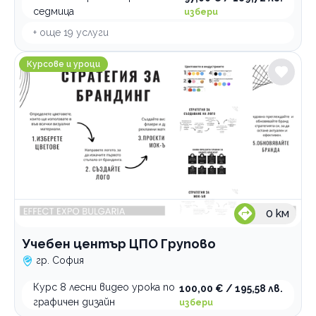
седмица
избери
+ още
19
услуги
Учебен център ЦПО Групово
Курсове и уроци
0
км
Учебен център ЦПО Групово
гр. София
Курс 8 лесни видео урока по
100,00 € / 195,58 лв.
графичен дизайн
избери