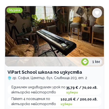
Градове
ViPart School школа по изкуства
София
Музика
Център
Услуги
Курс за бариста
Актьорско майсторство
курс лате арт
любител
деца
професионалист
Индивидуално езиково обучение
1
км
Курс по графичен дизайн
пакет часове
Курсове по програмиране
oнлайн уроци
ViPart School школа по изкуства
Уроци по английски език
индивидуален
гр. София, Център, бул. Сливница 203, ет. 2
Уроци по БЕЛ
в група
Единичен индивидуален урок по
35,79 € / 70,00 лв.
Уроци по биология
индивидуален
в група
актьорско майсторство
избери
Уроци по български език за чужденци
индивидуален
индивидуален
Пакет 4 посещения по
102,26 € / 200,00 лв.
актьорско майсторство
избери
Уроци по география
в група