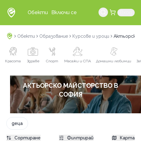
Обекти
Включи се
Вход
Обекти
Образование
Курсове и уроци
Актьорско 
Красота
Здраве
Спорт
Масажи и СПА
Домашни любимци
За
АКТЬОРСКО МАЙСТОРСТВО В
СОФИЯ
деца
Сортиране
Филтрирай
Карта