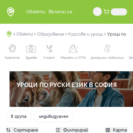
Обекти
Включи се
Вход
Обекти
Образование
Курсове и уроци
Уроци по ру
Красота
Здраве
Спорт
Масажи и СПА
Домашни любимци
За
УРОЦИ ПО РУСКИ ЕЗИК В СОФИЯ
в група
индивидуален
Сортиране
Филтрирай
Карта