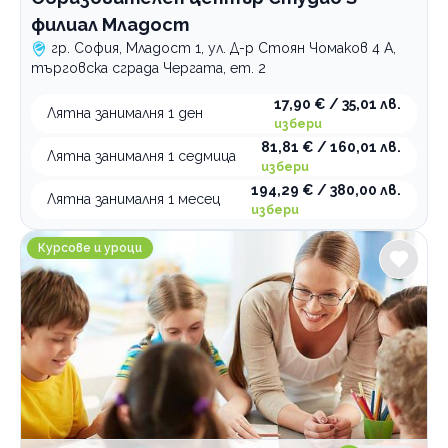
филиал Младост
гр. София, Младост 1, ул. Д-р Стоян Чомаков 4 А,
търговска сграда Чергата, ет. 2
17,90 € / 35,01 лв.
Лятна занималня 1 ден
избери
81,81 € / 160,01 лв.
Лятна занималня 1 седмица
избери
194,29 € / 380,00 лв.
Лятна занималня 1 месец
избери
Занималня за деца и възрастни Общност на добрин
Курсове и уроци