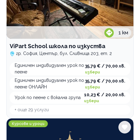
1
км
ViPart School школа по изкуства
гр. София, Център, бул. Сливница 203, ет. 2
Единичен индивидуален урок по
35,79 € / 70,00 лв.
пеене
избери
Единичен индивидуален урок по
35,79 € / 70,00 лв.
пеене ОНЛАЙН
избери
10,23 € / 20,00 лв.
Урок по пеене с вокална група
избери
+ още
29
услуги
Уроци по чужди езици LinguaLand
Курсове и уроци