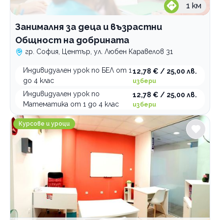
1
км
Занималня за деца и възрастни
Общност на добрината
гр. София, Център, ул. Любен Каравелов 31
Индивидуален урок по БЕЛ от 1
12,78 € / 25,00 лв.
до 4 клас
избери
Индивидуален урок по
12,78 € / 25,00 лв.
Математика от 1 до 4 клас
избери
NexXo Academy Индивидуално обучение по математ
Курсове и уроци