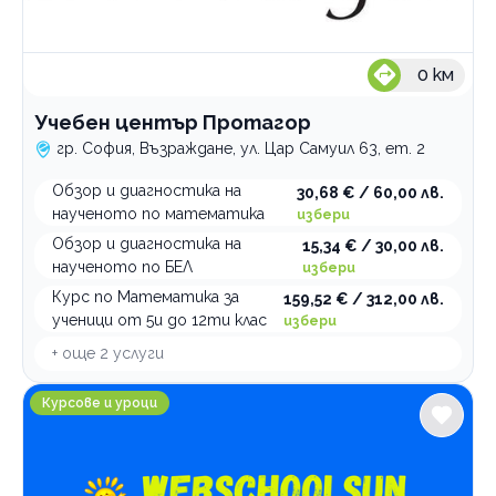
0
км
Учебен център Протагор
гр. София, Възраждане, ул. Цар Самуил 63, ет. 2
Обзор и диагностика на
30,68 € / 60,00 лв.
наученото по математика
избери
Обзор и диагностика на
15,34 € / 30,00 лв.
наученото по БЕЛ
избери
Курс по Математика за
159,52 € / 312,00 лв.
ученици от 5и до 12ти клас
избери
+ още
2
услуги
Обучителна платформа Webschoolsun София
Курсове и уроци