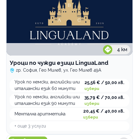
4
км
Уроци по чужди езици LinguaLand
гр. София, Гео Милев, ул. Гео Милев 49А
Урок по немски, английски или
25,56 € / 50,00 лв.
италиански език 60 минути
избери
Урок по немски, английски или
35,79 € / 70,00 лв.
италиански език 90 минути
избери
20,45 € / 40,00 лв.
Ментална аритметика
избери
+ още
3
услуги
Учебен център ЦПО Групово