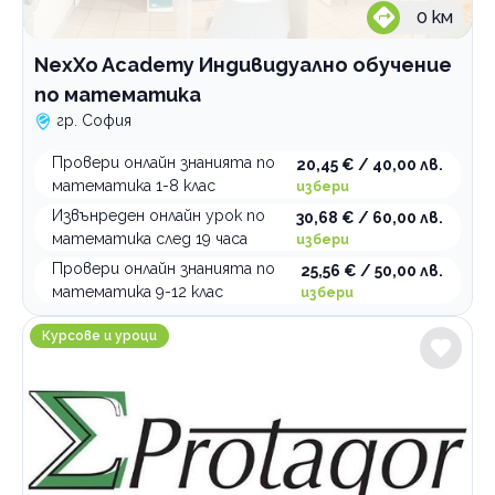
0
км
NexXo Academy Индивидуално обучение
по математика
гр. София
Провери онлайн знанията по
20,45 € / 40,00 лв.
математика 1-8 клас
избери
Извънреден онлайн урок по
30,68 € / 60,00 лв.
математика след 19 часа
избери
Провери онлайн знанията по
25,56 € / 50,00 лв.
математика 9-12 клас
избери
Учебен център Протагор
Курсове и уроци