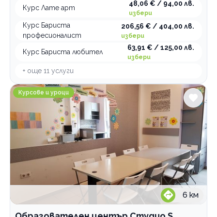
48,06 € / 94,00 лв.
Курс Лате арт
Занимални
избери
Образователни центрове
Курс Бариста
206,56 € / 404,00 лв.
професионалист
избери
63,91 € / 125,00 лв.
По домовете
Курс Бариста любител
избери
+ още
11
услуги
Образователен център Студио S филиал Младост
Курсове и уроци
6
км
Образователен център Студио S