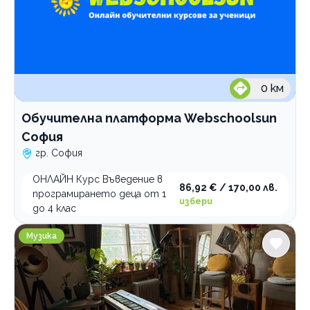
0
км
Обучителна платформа Webschoolsun
София
гр. София
ОНЛАЙН Курс Въведение в
86,92 € / 170,00 лв.
програмирането деца от 1
избери
до 4 клас
ViPart School школа по изкуства
Музика