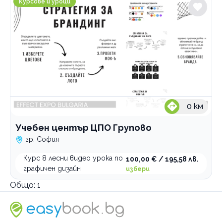
Курсове и уроци
0
км
Учебен център ЦПО Групово
гр. София
Курс 8 лесни видео урока по
100,00 € / 195,58 лв.
графичен дизайн
избери
Общо:
1