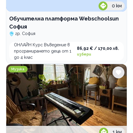
0
км
Обучителна платформа Webschoolsun
София
гр. София
ОНЛАЙН Курс Въведение в
86,92 € / 170,00 лв.
програмирането деца от 1
избери
до 4 клас
ViPart School школа по изкуства
Музика
1
км