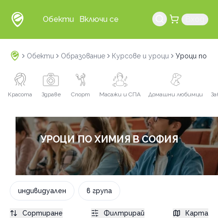
Обекти
Включи се
Вход
Обекти
Образование
Курсове и уроци
Уроци по хи
Красота
Здраве
Спорт
Масажи и СПА
Домашни любимци
За
УРОЦИ ПО ХИМИЯ В СОФИЯ
индивидуален
в група
Сортиране
Филтрирай
Карта