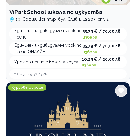
ViPart School школа по изкуства
гр. София, Център, бул. Сливница 203, ет. 2
Единичен индивидуален урок по
35,79 € / 70,00 лв.
пеене
избери
Единичен индивидуален урок по
35,79 € / 70,00 лв.
пеене ОНЛАЙН
избери
10,23 € / 20,00 лв.
Урок по пеене с вокална група
избери
+ още
29
услуги
Уроци по чужди езици LinguaLand
Курсове и уроци