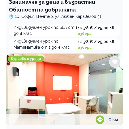
Занималня за деца и възрастни
Общност на добрината
гр. София, Център, ул. Любен Каравелов 31
Индивидуален урок по БЕЛ от 1
12,78 € / 25,00 лв.
до 4 клас
избери
Индивидуален урок по
12,78 € / 25,00 лв.
Математика от 1 до 4 клас
избери
NexXo Academy Индивидуално обучение по математ
Курсове и уроци
0
км