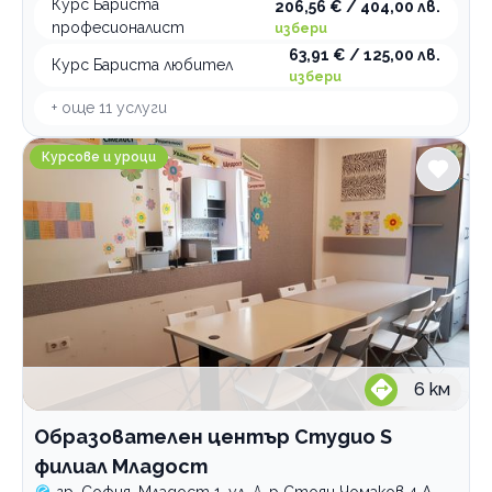
Курс Бариста
206,56 € / 404,00 лв.
Занимални
професионалист
избери
63,91 € / 125,00 лв.
Образователни центрове
Курс Бариста любител
избери
+ още
11
услуги
По домовете
Образователен център Студио S филиал Младост
Курсове и уроци
6
км
Образователен център Студио S
филиал Младост