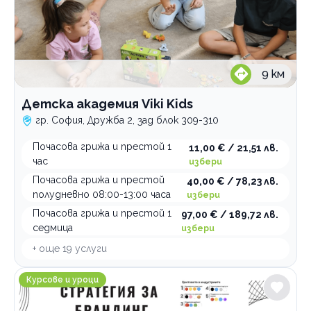
9
км
Детска академия Viki Kids
гр. София, Дружба 2, зад блок 309-310
Почасова грижа и престой 1
11,00 € / 21,51 лв.
час
избери
Почасова грижа и престой
40,00 € / 78,23 лв.
полудневно 08:00-13:00 часа
избери
Почасова грижа и престой 1
97,00 € / 189,72 лв.
седмица
избери
+ още
19
услуги
Учебен център ЦПО Групово
Курсове и уроци