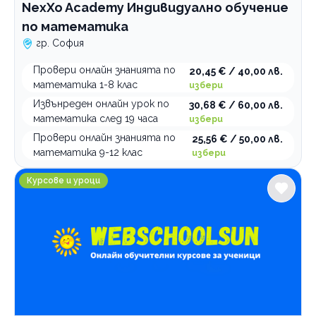
NexXo Academy Индивидуално обучение
по математика
гр. София
Провери онлайн знанията по
20,45 € / 40,00 лв.
математика 1-8 клас
избери
Извънреден онлайн урок по
30,68 € / 60,00 лв.
математика след 19 часа
избери
Провери онлайн знанията по
25,56 € / 50,00 лв.
математика 9-12 клас
избери
Обучителна платформа Webschoolsun София
Курсове и уроци