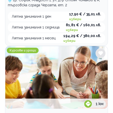
гр. София, Младост 1, ул. Д-р Стоян Чомаков 4 А,
търговска сграда Чергата, ет. 2
17,90 € / 35,01 лв.
Лятна занималня 1 ден
избери
81,81 € / 160,01 лв.
Лятна занималня 1 седмица
избери
194,29 € / 380,00 лв.
Лятна занималня 1 месец
избери
Занималня за деца и възрастни Общност на добрин
Курсове и уроци
1
км