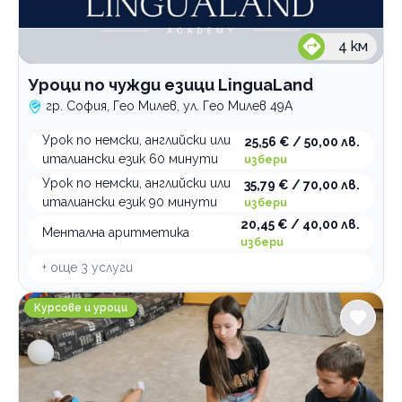
4
км
Уроци по чужди езици LinguaLand
гр. София, Гео Милев, ул. Гео Милев 49А
Урок по немски, английски или
25,56 € / 50,00 лв.
италиански език 60 минути
избери
Урок по немски, английски или
35,79 € / 70,00 лв.
италиански език 90 минути
избери
20,45 € / 40,00 лв.
Ментална аритметика
избери
+ още
3
услуги
Детска академия Viki Kids
Курсове и уроци