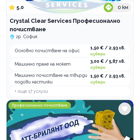
5.0
0
км
Crystal Clear Services Професионално
почистване
гр. София
1,50 € / 2,93 лв.
Основно почистване на офис
избери
3,00 € / 5,87 лв.
Машинно пране на мокет
избери
Машинно почистване на твърди
1,50 € / 2,93 лв.
подови настилки
избери
+ още
17
услуги
Атт-Брилянт ООД Професионално почистване
Професионално почистване