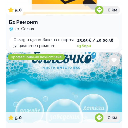
5.0
0
км
Бг Ремонт
гр. София
Оглед и изготвяне на оферта
25,05 € / 49,00 лв.
за цялостен ремонт
избери
Блясъчко София
Професионално почистване
5.0
0
км