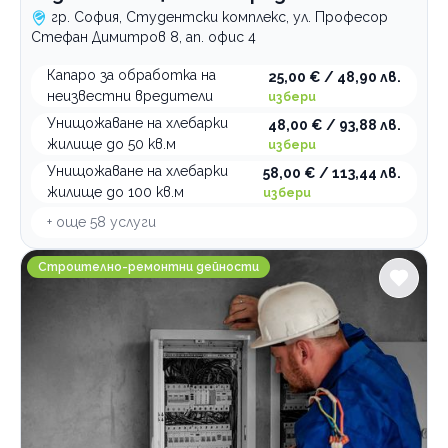
гр. София, Студентски комплекс, ул. Професор
Стефан Димитров 8, ап. офис 4
Капаро за обработка на
25,00 € / 48,90 лв.
неизвестни вредители
избери
Унищожаване на хлебарки
48,00 € / 93,88 лв.
жилище до 50 кв.м
избери
Унищожаване на хлебарки
58,00 € / 113,44 лв.
жилище до 100 кв.м
избери
+ още
58
услуги
Строително-ремонтна фирма Елвотех ЗЕТ
Строително-ремонтни дейности