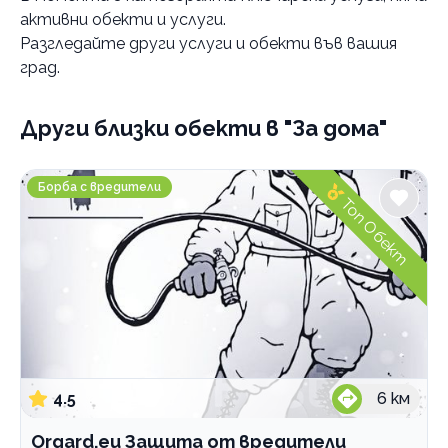
активни обекти и услуги.
Категории
Разгледайте други услуги и обекти във вашия
Борба с вредители
град.
Озеленяване
Други близки обекти
в "За дома"
Професионално почистване
Строително-ремонтни дейности
Orgard.eu Защита от вредители
Борба с вредители
Професионален домоуправител
Топ Обект
Хамалски услуги
По домовете
4.5
6
км
Orgard.eu Защита от вредители