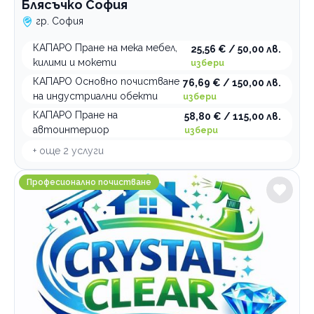
Блясъчко София
гр. София
КАПАРО Пране на мека мебел,
25,56 € / 50,00 лв.
килими и мокети
избери
КАПАРО Основно почистване
76,69 € / 150,00 лв.
на индустриални обекти
избери
КАПАРО Пране на
58,80 € / 115,00 лв.
автоинтериор
избери
+ още
2
услуги
Crystal Clear Services Професионално почистване
Професионално почистване