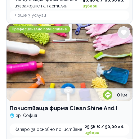
изграждане на настилки
избери
+ още
3
услуги
Почистваща фирма Clean Shine And I
Професионално почистване
0
км
Почистваща фирма Clean Shine And I
гр. София
25,56 € / 50,00 лв.
Капаро за основно почистване
избери