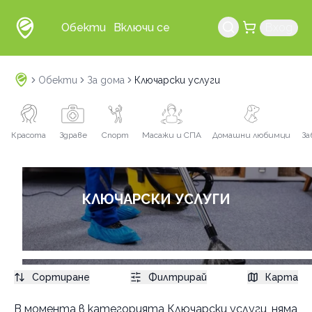
Обекти
Включи се
Вход
Обекти
За дома
Ключарски услуги
Красота
Здраве
Спорт
Масажи и СПА
Домашни любимци
За
КЛЮЧАРСКИ УСЛУГИ
Сортиране
Филтрирай
Карта
Услуги
В момента в
категорията Ключарски услуги
, няма