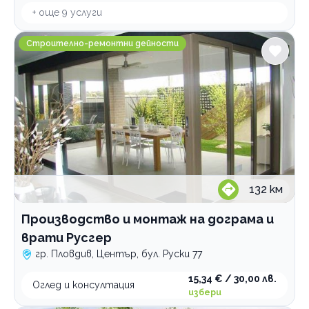
+ още
9
услуги
Производство и монтаж на дограма и врати Русгер
Строително-ремонтни дейности
132
км
Производство и монтаж на дограма и
врати Русгер
гр. Пловдив, Център, бул. Руски 77
15,34 € / 30,00 лв.
Оглед и консултация
избери