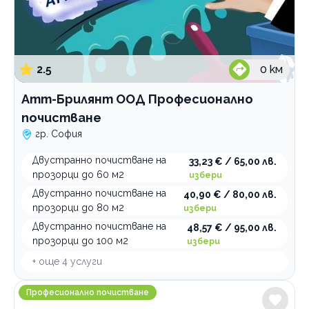
2.5
0
км
Атт-Брилянт ООД Професионално
почистване
гр. София
Двустранно почистване на
33,23 € / 65,00 лв.
прозорци до 60 м2
избери
Двустранно почистване на
40,90 € / 80,00 лв.
прозорци до 80 м2
избери
Двустранно почистване на
48,57 € / 95,00 лв.
прозорци до 100 м2
избери
+ още
4
услуги
Професионално почистване Easycleaning
Професионално почистване