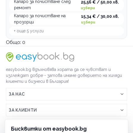
Капаро за почистване след
25,56 € / 50,00 лв.
ремонт
избери
Капаро за почистване на
15,34 € / 30,00 лв.
прозорци
избери
+ още
5
услуги
Общо:
0
easybook.bg вдъхновява хората да се чувстват и
изглеждат добре - затова имаме доверието на хиляди
клиенти и бизнеси в България!
ЗА НАС
Връзка с easybook.bg
ЗА КЛИЕНТИ
Как работи easybook
Общи условия
ЗА ТЪРГОВЦИ
Бисквитки от easybook.bg
Често задавани въпроси