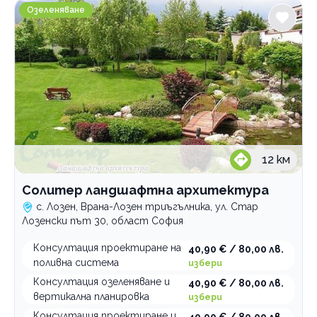
Солитер ландшафтна архитектура
Озеленяване
12
км
Солитер ландшафтна архитектура
с. Лозен, Врана-Лозен триъгълника, ул. Стар
Лозенски път 30, област София
Консултация проектиране на
40,90 € / 80,00 лв.
поливна система
избери
Консултация озеленяване и
40,90 € / 80,00 лв.
вертикална планировка
избери
Консултация проектиране и
40,90 € / 80,00 лв.