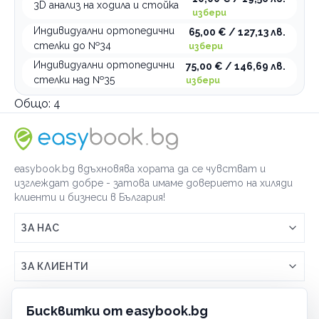
3D анализ на ходила и стойка
избери
Индивидуални ортопедични
65,00 € / 127,13 лв.
стелки до №34
избери
Индивидуални ортопедични
75,00 € / 146,69 лв.
стелки над №35
избери
Общо:
4
easybook.bg вдъхновява хората да се чувстват и
изглеждат добре - затова имаме доверието на хиляди
клиенти и бизнеси в България!
ЗА НАС
Връзка с easybook.bg
ЗА КЛИЕНТИ
Как работи easybook
Общи условия
ЗА ТЪРГОВЦИ
Бисквитки от easybook.bg
Често задавани въпроси