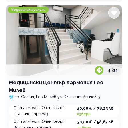
По домовете
Медицински Център Хармония Гео Милев
Медицински услуги
4
км
Медицински Център Хармония Гео
Милев
гр. София, Гео Милев ул. Климент Денчев 5
Офталмолог (Очен лекар)
40,00 € / 78,23 лв.
Първичен преглед
избери
Офталмолог (Очен лекар)
30,00 € / 58,67 лв.
Вторичен преглед
избери