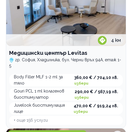
4
км
Медицински център Levitas
гр. София, Хладилника, бул. Черни връх 94A, етаж 1-
5
Body Filler MLF 1-2 ml за
360,00 € / 704,10 лв.
тяло
избери
Gouri PCL 1 ml колагенов
290,00 € / 567,19 лв.
биостимулатор
избери
Juvelook биостимулация
470,00 € / 919,24 лв.
лице
избери
+ още
156
услуги
FX Studio Салон за красота