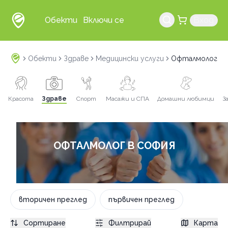
Обекти
Включи се
Вход
Обекти
Здраве
Медицински услуги
Офталмолог в 
Красота
Здраве
Спорт
Масажи и СПА
Домашни любимци
З
ОФТАЛМОЛОГ В СОФИЯ
вторичен преглед
първичен преглед
Сортиране
Филтрирай
Карта