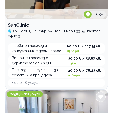
3
км
SunClinic
гр. София, Център, ул. Цар Симеон 33-35, партер,
офис 3
Първичен преглед и
60,00 € / 117,35 лв.
консултация с дерматолог
избери
Вторичен преглед с
30,00 € / 58,67 лв.
дерматолог до 30 дни
избери
Преглед и консултация за
40,00 € / 78,23 лв.
естетична процедура
избери
+ още
38
услуги
Медицински център Levitas
Медицински услуги