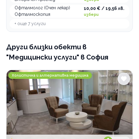
Офталмолог (Очен лекар)
10,00 € / 19,56 лв.
Офталмоскопия
избери
+ още
7
услуги
Други близки обекти
в
"Медицински услуги" в София
Медицински център Качествен живот
Холистична и алтернативна медицина