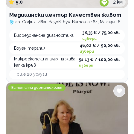
5.0
2
км
Медицински център Качествен живот
гр. София, Иван Вазов, бул. Витоша 164, Магазин 6
38,35 € / 75,00 лв.
Биорезонансна диагностика
избери
46,02 € / 90,00 лв.
Боуен терапия
избери
Микроскопски анализ на жива
51,13 € / 100,00 лв.
капка кръв
избери
+ още
20
услуги
SunClinic
Естетична дерматология