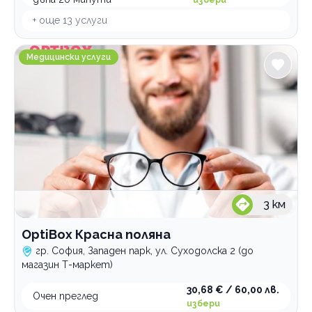
първичен преглед
първичен преглед
+ още
13
услуги
Категории
OptiBox Красна поляна
Психология и психотерапия
Медицински услуги
Ортодонтия
Грижи за възрастни хора
Интравенозни терапии
Логопедични услуги
Имплантолог
Холистична и алтернативна медицина
3
км
Лаборатории
OptiBox Красна поляна
Медицински услуги
гр. София, Западен парк, ул. Суходолска 2 (до
Рехабилитация
магазин Т-маркет)
Стоматологични услуги
30,68 € / 60,00 лв.
Очен преглед
избери