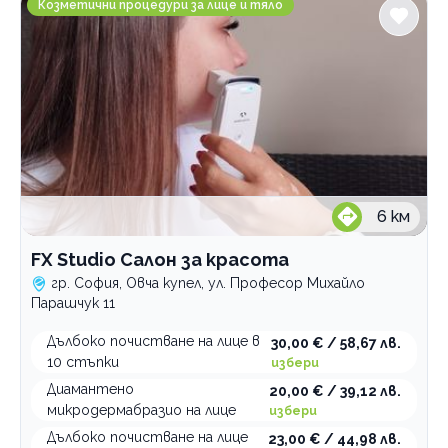
Козметични процедури за лице и тяло
6
км
FX Studio Салон за красота
гр. София, Овча купел, ул. Професор Михайло
Парашчук 11
Дълбоко почистване на лице в
30,00 € / 58,67 лв.
10 стъпки
избери
Диамантено
20,00 € / 39,12 лв.
микродермабразио на лице
избери
Дълбоко почистване на лице
23,00 € / 44,98 лв.