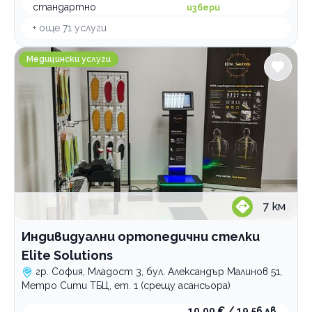
стандартно
избери
+ още
71
услуги
Индивидуални ортопедични стелки Elite Solutions
Медицински услуги
7
км
Индивидуални ортопедични стелки
Elite Solutions
гр. София, Младост 3, бул. Александър Малинов 51,
Метро Сити ТБЦ, ет. 1 (срещу асансьора)
10,00 € / 19,56 лв.