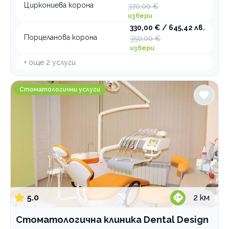
Циркониева корона
370,00 €
Ортодонтия
избери
Грижи за възрастни хора
330,00 € / 645,42 лв.
Порцеланова корона
350,00 €
Интравенозни терапии
избери
Логопедични услуги
+ още
2
услуги
Имплантолог
Стоматологична клиника Dental Design София
Стоматологични услуги
Холистична и алтернативна медицина
Лаборатории
Медицински услуги
Рехабилитация
Стоматологични услуги
По домовете
5.0
2
км
Стоматологична клиника Dental Design