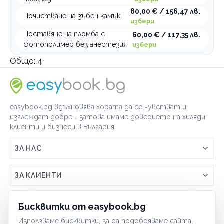
80,00 € / 156,47 лв.
Почистване на зъбен камък
избери
Поставяне на пломба с
60,00 € / 117,35 лв.
фотополимер без анестезия
избери
Общо:
4
easybook.bg вдъхновява хората да се чувстват и
изглеждат добре - затова имаме доверието на хиляди
клиенти и бизнеси в България!
ЗА НАС
Връзка с easybook.bg
ЗА КЛИЕНТИ
Как работи easybook
Общи условия
ЗА ТЪРГОВЦИ
Бисквитки от easybook.bg
Често задавани въпроси
Условия за ползване
Използваме бисквитки, за да подобряваме сайта,
Включи бизнеса си