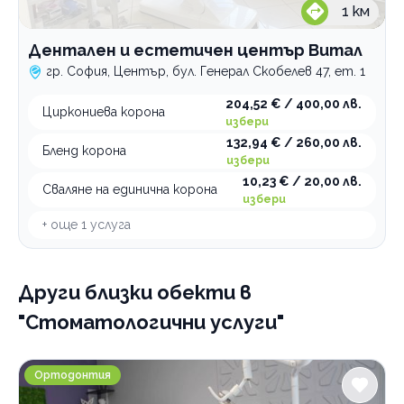
1
км
Дентален и естетичен център Витал
гр. София, Център, бул. Генерал Скобелев 47, ет. 1
204,52 € / 400,00 лв.
Циркониева корона
избери
132,94 € / 260,00 лв.
Бленд корона
избери
10,23 € / 20,00 лв.
Сваляне на единична корона
избери
+ още
1
услуга
Други близки обекти
в
"Стоматологични услуги"
Ортодонтска клиника OrthoEstet
Ортодонтия