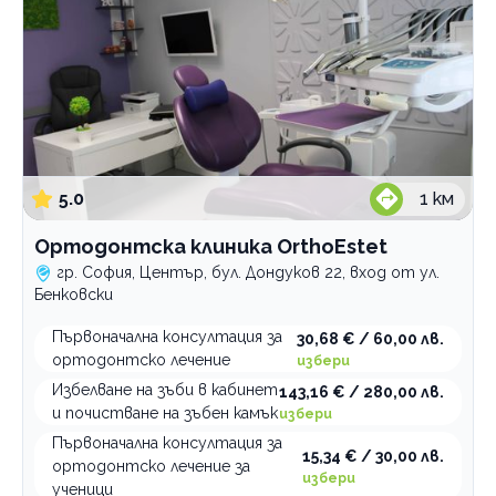
5.0
1
км
Ортодонтска клиника OrthoEstet
гр. София, Център, бул. Дондуков 22, вход от ул.
Бенковски
Първоначална консултация за
30,68 € / 60,00 лв.
ортодонтско лечение
избери
Избелване на зъби в кабинет
143,16 € / 280,00 лв.
и почистване на зъбен камък
избери
Първоначална консултация за
15,34 € / 30,00 лв.
ортодонтско лечение за
избери
ученици