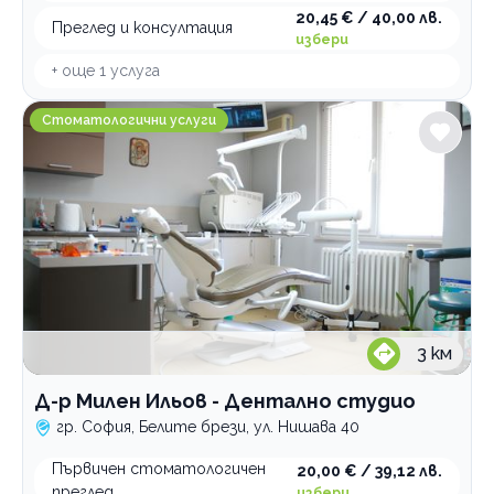
20,45 € / 40,00 лв.
Преглед и консултация
избери
+ още
1
услуга
Д-р Милен Ильов - Дентално студио
Стоматологични услуги
3
км
Д-р Милен Ильов - Дентално студио
гр. София, Белите брези, ул. Нишава 40
Първичен стоматологичен
20,00 € / 39,12 лв.
преглед
избери