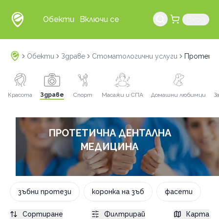
Обекти
Включи се
Вход
Обекти
Здраве
Стоматологични услуги
Протетич
Красота
Здраве
Спорт
Масажи и СПА
Домашни любимци
З
ПРОТЕТИЧНА ДЕНТАЛНА
МЕДИЦИНА
зъбни протези
коронка на зъб
фасети
Сортиране
Филтрирай
Карта