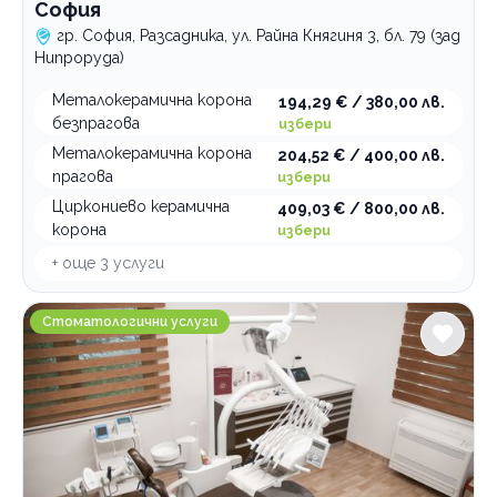
София
гр. София, Разсадника, ул. Райна Княгиня 3, бл. 79 (зад
Нипроруда)
Металокерамична корона
194,29 € / 380,00 лв.
безпрагова
избери
Металокерамична корона
204,52 € / 400,00 лв.
прагова
избери
Циркониево керамична
409,03 € / 800,00 лв.
корона
избери
+ още
3
услуги
Стоматологична клиника Доктор Валентин Георги
Стоматологични услуги