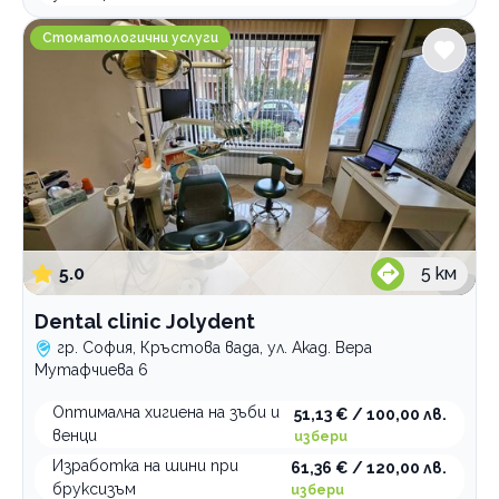
Dental clinic Jolydent
Стоматологични услуги
5.0
5
км
Dental clinic Jolydent
гр. София, Кръстова вада, ул. Акад. Вера
Мутафчиева 6
Оптимална хигиена на зъби и
51,13 € / 100,00 лв.
венци
избери
Изработка на шини при
61,36 € / 120,00 лв.
бруксизъм
избери