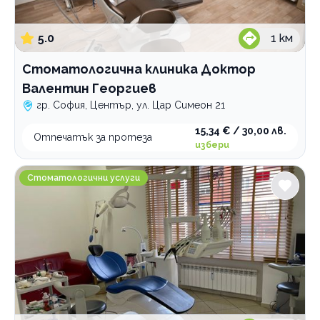
5.0
1
км
Стоматологична клиника Доктор
Валентин Георгиев
гр. София, Център, ул. Цар Симеон 21
15,34 € / 30,00 лв.
Отпечатък за протеза
избери
Дентален и естетичен център Витал
Стоматологични услуги